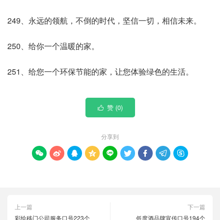
249、永远的领航，不倒的时代，坚信一切，相信未来。
250、给你一个温暖的家。
251、给您一个环保节能的家，让您体验绿色的生活。
赞 (
0
)

分享到









上一篇
下一篇
彩绘移门公司服务口号223个
低度酒品牌宣传口号194个