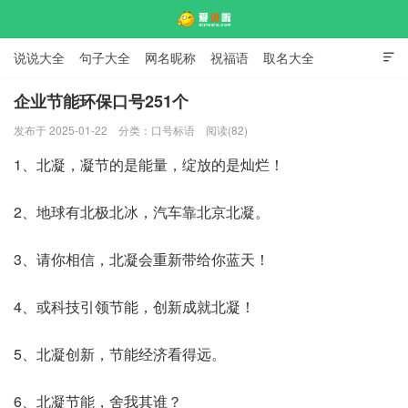
说说大全
句子大全
网名昵称
祝福语
取名大全

标语口号
签名大全
企业节能环保口号251个
发布于 2025-01-22
分类：
口号标语
阅读(82)
爱说啦
1、北凝，凝节的是能量，绽放的是灿烂！
2、地球有北极北冰，汽车靠北京北凝。
3、请你相信，北凝会重新带给你蓝天！
4、或科技引领节能，创新成就北凝！
5、北凝创新，节能经济看得远。
6、北凝节能，舍我其谁？