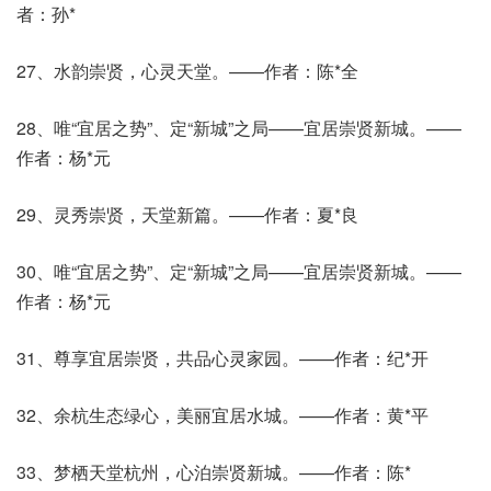
者：孙*
27、水韵崇贤，心灵天堂。——作者：陈*全
28、唯“宜居之势”、定“新城”之局——宜居崇贤新城。——
作者：杨*元
29、灵秀崇贤，天堂新篇。——作者：夏*良
30、唯“宜居之势”、定“新城”之局——宜居崇贤新城。——
作者：杨*元
31、尊享宜居崇贤，共品心灵家园。——作者：纪*开
32、余杭生态绿心，美丽宜居水城。——作者：黄*平
33、梦栖天堂杭州，心泊崇贤新城。——作者：陈*