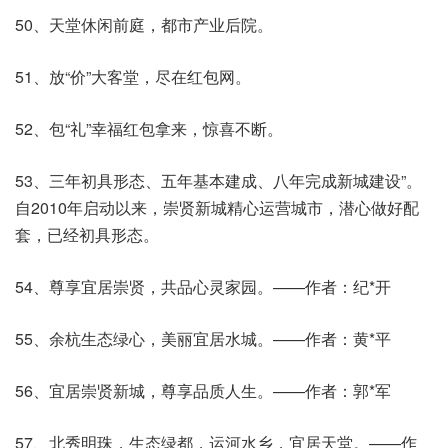
50、天堂休闲前庭，都市产业后院。
51、放“价”大客堂，尽在红包网。
52、包“礼”幸福红包拿来，惊喜不断。
53、三年初具形态、五年基本建成、八年完成新城建设”。
自2010年启动以来，崇贤新城精心运营城市，潜心做好配
套，已经初具形态。
54、尊享宜居崇贤，共品心灵家园。——作者：纪*开
55、余杭生态绿心，美丽宜居水城。——作者：黄*平
56、宜居崇贤新城，尊享品质人生。——作者：郭*军
57、北秀明珠，生态绿都，运河水乡，宜居天堂。——作