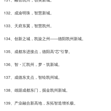
132、成渝明珠，智慧新城。
133、天府东翼，智慧凯州。
134、创新之城，凯旋之州――德阳凯州新城。
135、成都东进接点，德阳高“芯”引擎。
136、智・汇凯州，梦・筑新城。
137、成德东支点，智绘凯州城。
138、雄踞成都东门，掘金凯州新城。
139、产业融合新高地，东拓智造增长极。