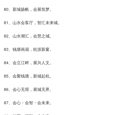
80、新城扬帆，会展筑梦。
81、山水会客厅，智汇未来城。
82、山水潮汇，会慧之城。
83、钱塘画扇，杭浙新窗。
84、会立江畔，展兴人文。
85、会聚钱塘，新城起杭。
86、会心无垠，展城无界。
87、会心・会智・会未来。