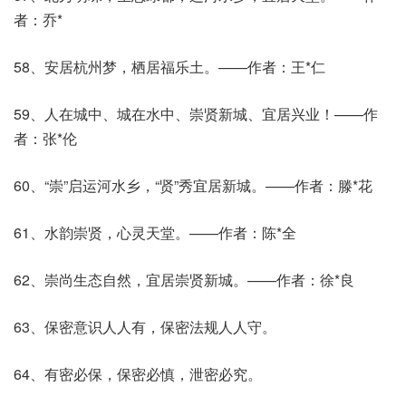
者：乔*
58、安居杭州梦，栖居福乐土。——作者：王*仁
59、人在城中、城在水中、崇贤新城、宜居兴业！——作
者：张*伦
60、“崇”启运河水乡，“贤”秀宜居新城。——作者：滕*花
61、水韵崇贤，心灵天堂。——作者：陈*全
62、崇尚生态自然，宜居崇贤新城。——作者：徐*良
63、保密意识人人有，保密法规人人守。
64、有密必保，保密必慎，泄密必究。