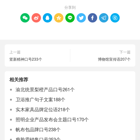
分享到









上一篇
下一篇
竖新精神口号233个
博物馆宣传语207个
相关推荐
渝北统景梨橙产品口号261个
卫浴推广句子文案188个
实木家具品牌定位语218个
照明企业产品发布会主题口号170个
帆布包品牌口号238个
瘦脸霜销售口号253个