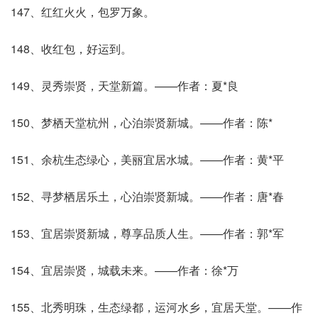
147、红红火火，包罗万象。
148、收红包，好运到。
149、灵秀崇贤，天堂新篇。——作者：夏*良
150、梦栖天堂杭州，心泊崇贤新城。——作者：陈*
151、余杭生态绿心，美丽宜居水城。——作者：黄*平
152、寻梦栖居乐土，心泊崇贤新城。——作者：唐*春
153、宜居崇贤新城，尊享品质人生。——作者：郭*军
154、宜居崇贤，城载未来。——作者：徐*万
155、北秀明珠，生态绿都，运河水乡，宜居天堂。——作