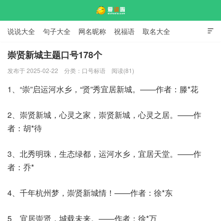
说说大全
句子大全
网名昵称
祝福语
取名大全

标语口号
签名大全
崇贤新城主题口号178个
发布于 2025-02-22
分类：
口号标语
阅读(81)
爱说啦
1、“崇”启运河水乡，“贤”秀宜居新城。——作者：滕*花
2、崇贤新城，心灵之家，崇贤新城，心灵之居。——作
者：胡*待
3、北秀明珠，生态绿都，运河水乡，宜居天堂。——作
者：乔*
4、千年杭州梦，崇贤新城情！——作者：徐*东
5、宜居崇贤，城载未来。——作者：徐*万