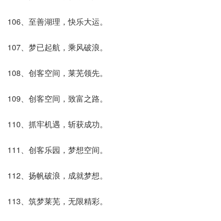
106、至善湖理，快乐大运。
107、梦已起航，乘风破浪。
108、创客空间，莱芜领先。
109、创客空间，致富之路。
110、抓牢机遇，斩获成功。
111、创客乐园，梦想空间。
112、扬帆破浪，成就梦想。
113、筑梦莱芜，无限精彩。