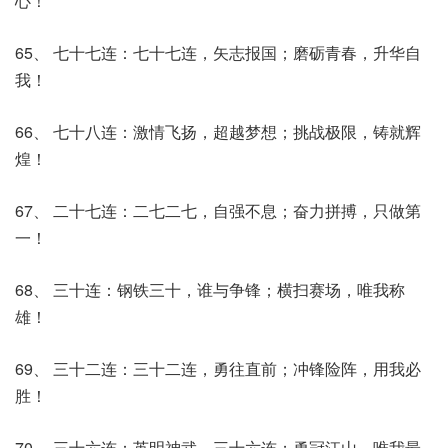
心！
65、 七十七连：七十七连，矢志报国；磨砺青春，升华自
我！
66、 七十八连：激情飞扬，超越梦想；挑战极限，铸就辉
煌！
67、 二十七连：二七二七，自强不息；奋力拼搏，只做第
一！
68、 三十连：钢铁三十，谁与争锋；横扫赛场，唯我称
雄！
69、 三十二连：三十二连，勇往直前；冲锋险阵，用我必
胜！
70、 三十六连：英明神武，三十六连；勇冠江山，唯我最