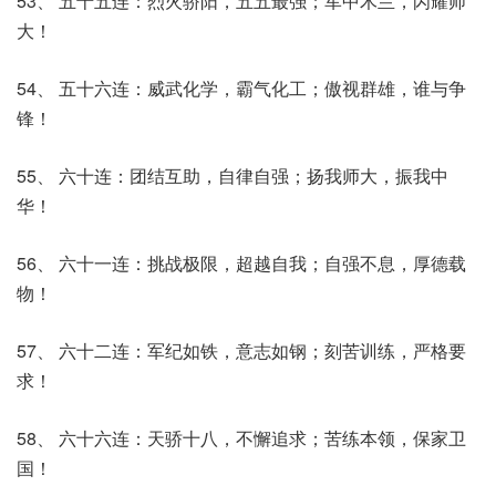
53、 五十五连：烈火骄阳，五五最强；军中木兰，闪耀师
大！
54、 五十六连：威武化学，霸气化工；傲视群雄，谁与争
锋！
55、 六十连：团结互助，自律自强；扬我师大，振我中
华！
56、 六十一连：挑战极限，超越自我；自强不息，厚德载
物！
57、 六十二连：军纪如铁，意志如钢；刻苦训练，严格要
求！
58、 六十六连：天骄十八，不懈追求；苦练本领，保家卫
国！