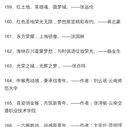
159、红土地、英雄魂、圆梦城。——张远伦
160、红色圣地荣光无限，梦想摇篮精彩有约。——蒋志豪
161、东方荣耀，上海骄傲。——洪国林
162、海纳百川凝聚梦想，与时俱进绽放荣光。——杨金生
163、光荣之城，光辉之梦 。——张亦玮
164、申猴秀动感，秉承信青年。——作者：刘云谣-云南师
范大学
165、喜迎俏金猴，共筑新青年。——作者：张泽银-云南交
通职业技术学院
166、一六猴敢动，动感新青年。——作者：文良壮-昆明理