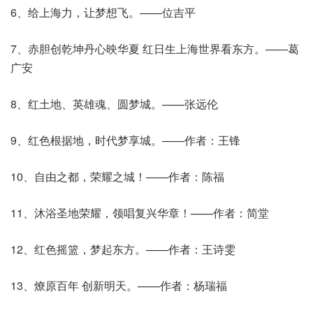
6、给上海力，让梦想飞。——位吉平
7、赤胆创乾坤丹心映华夏 红日生上海世界看东方。——葛
广安
8、红土地、英雄魂、圆梦城。——张远伦
9、红色根据地，时代梦享城。——作者：王锋
10、自由之都，荣耀之城！——作者：陈福
11、沐浴圣地荣耀，领唱复兴华章！——作者：简堂
12、红色摇篮，梦起东方。——作者：王诗雯
13、燎原百年 创新明天。——作者：杨瑞福