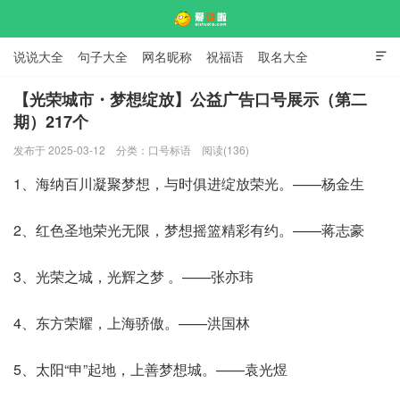
说说大全
句子大全
网名昵称
祝福语
取名大全

标语口号
签名大全
【光荣城市・梦想绽放】公益广告口号展示（第二
期）217个
爱说啦
发布于 2025-03-12
分类：
口号标语
阅读(136)
1、海纳百川凝聚梦想，与时俱进绽放荣光。——杨金生
2、红色圣地荣光无限，梦想摇篮精彩有约。——蒋志豪
3、光荣之城，光辉之梦 。——张亦玮
4、东方荣耀，上海骄傲。——洪国林
5、太阳“申”起地，上善梦想城。——袁光煜