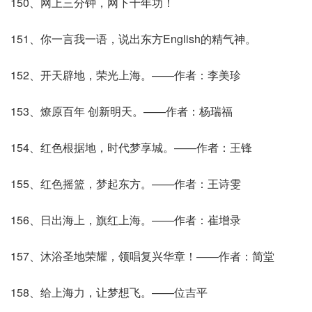
150、网上三分钟，网下十年功！
151、你一言我一语，说出东方English的精气神。
152、开天辟地，荣光上海。——作者：李美珍
153、燎原百年 创新明天。——作者：杨瑞福
154、红色根据地，时代梦享城。——作者：王锋
155、红色摇篮，梦起东方。——作者：王诗雯
156、日出海上，旗红上海。——作者：崔增录
157、沐浴圣地荣耀，领唱复兴华章！——作者：简堂
158、给上海力，让梦想飞。——位吉平