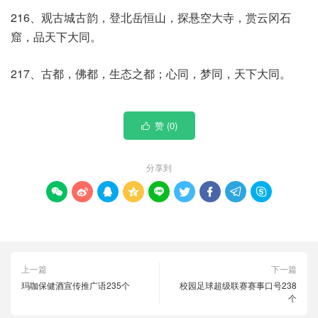
216、观古城古韵，登北岳恒山，探悬空大寺，赏云冈石
窟，品天下大同。
217、古都，佛都，生态之都；心同，梦同，天下大同。
赞 (
0
)

分享到









上一篇
下一篇
玛咖保健酒宣传推广语235个
校园足球超级联赛赛事口号238
个