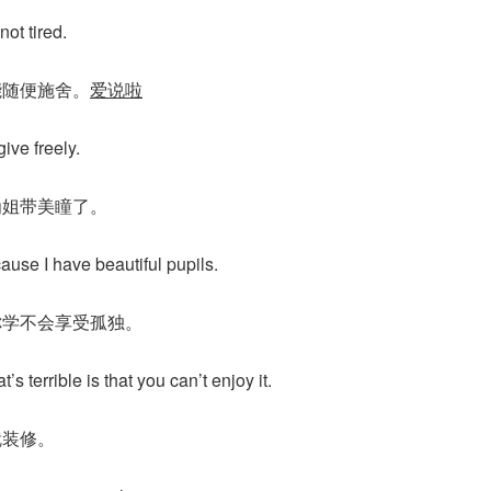
not tired.
能随便施舍。
爱说啦
give freely.
为姐带美瞳了。
cause I have beautiful pupils.
你学不会享受孤独。
’s terrible is that you can’t enjoy it.
就装修。