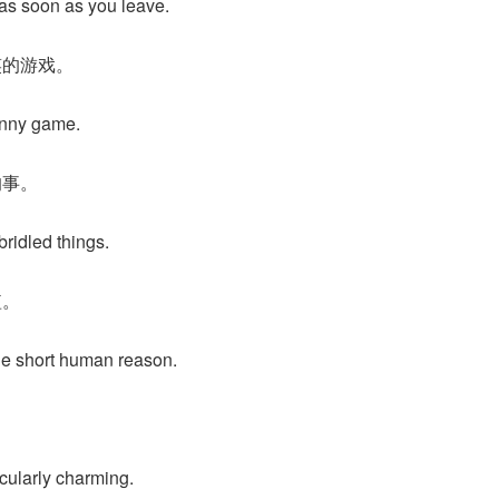
as soon as you leave.
笑的游戏。
funny game.
的事。
bridled things.
短。
the short human reason.
。
cularly charming.