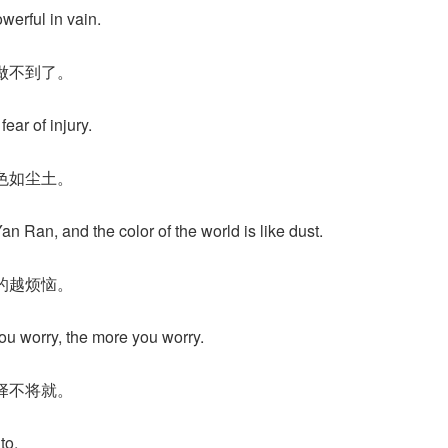
owerful in vain.
做不到了。
fear of injury.
色如尘土。
Yan Ran, and the color of the world is like dust.
的越烦恼。
ou worry, the more you worry.
择不将就。
to.