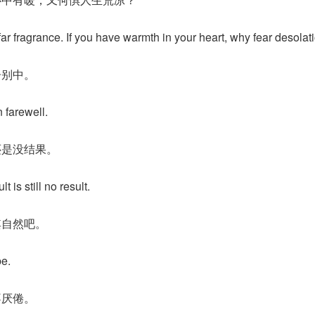
far fragrance. If you have warmth in your heart, why fear desolat
告别中。
 farewell.
还是没结果。
t is still no result.
其自然吧。
be.
不厌倦。