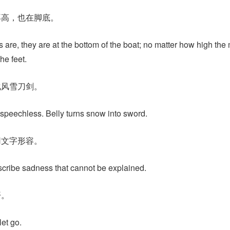
再高，也在脚底。
are, they are at the bottom of the boat; no matter how high the
he feet.
化风雪刀剑。
speechless. Belly turns snow into sword.
用文字形容。
cribe sadness that cannot be explained.
开。
let go.