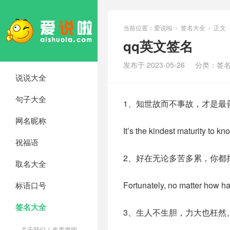
当前位置：
爱说啦
签名大全
正文
>
>
qq英文签名
发布于 2023-05-26
分类：
签
说说大全
句子大全
1、知世故而不事故，才是最
网名昵称
It’s the kindest maturity to k
祝福语
2、好在无论多苦多累，你都
取名大全
Fortunately, no matter how ha
标语口号
签名大全
3、生人不生胆，力大也枉然
关于我们
|
免责声明