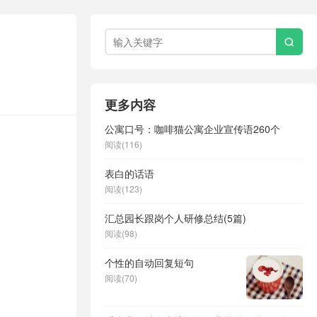

更多内容
公寓口号：咖啡猫公寓企业宣传语260个
阅读(116)
表白的话语
阅读(123)
汇总园长跟岗个人研修总结(5篇)
阅读(98)
个性的自动回复短句
阅读(70)