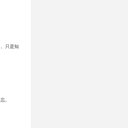
了。只是知
淡忘。