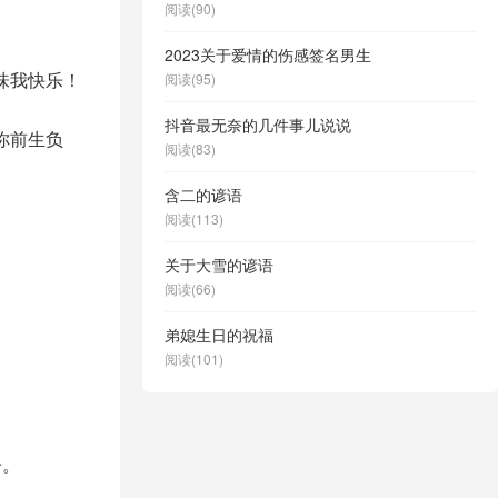
阅读(90)
2023关于爱情的伤感签名男生
味我快乐！
阅读(95)
抖音最无奈的几件事儿说说
你前生负
阅读(83)
含二的谚语
阅读(113)
关于大雪的谚语
阅读(66)
弟媳生日的祝福
阅读(101)
子。