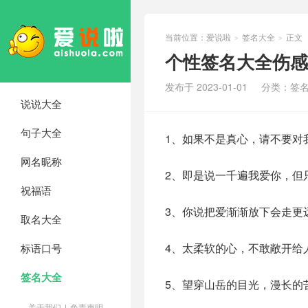
当前位置：
爱说啦
签名大全
正文
>
>
个性签名大全伤感
发布于 2023-01-01
分类：
签
说说大全
句子大全
1、如果不是真心，请不要对
网名昵称
2、即是说一千遍我爱你，但
祝福语
3、你说把爱渐渐放下会走更
取名大全
4、太柔软的心，不敢敞开给
标语口号
签名大全
5、望穿山岳的目光，漫长的
关于我们
|
免责声明