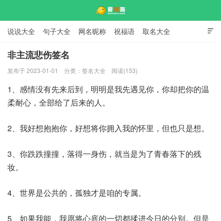
说说大全
句子大全
网名昵称
祝福语
取名大全

标语口号
签名大全
非主流悲伤签名
发布于 2023-01-01
分类：
签名大全
阅读(153)
爱说啦
1、感情没有先来后到，明明是我先遇见你，你却把你的温
柔耐心，全部给了后来的人。
2、我好想抱抱你，好想将你拥入我的怀里，但也只是想。
3、你跌跌撞撞，落得一身伤，就当是为了青春落下的残
妆。
4、世界是公共的，孤独才是咱的专属。
5、如果我能，我愿将心底的一切都揉进今日的分别。但是