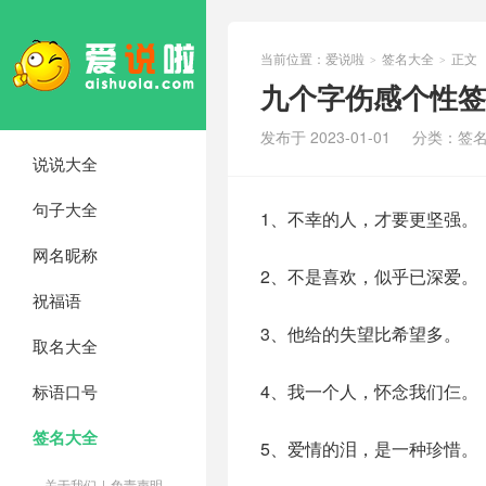
当前位置：
爱说啦
签名大全
正文
>
>
九个字伤感个性签
发布于 2023-01-01
分类：
签
说说大全
句子大全
1、不幸的人，才要更坚强。
网名昵称
2、不是喜欢，似乎已深爱。
祝福语
3、他给的失望比希望多。
取名大全
4、我一个人，怀念我们仨。
标语口号
签名大全
5、爱情的泪，是一种珍惜。
关于我们
|
免责声明