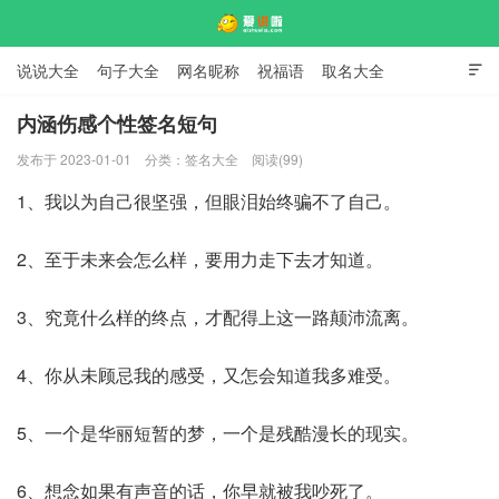
说说大全
句子大全
网名昵称
祝福语
取名大全

标语口号
签名大全
内涵伤感个性签名短句
发布于 2023-01-01
分类：
签名大全
阅读(99)
爱说啦
1、我以为自己很坚强，但眼泪始终骗不了自己。
2、至于未来会怎么样，要用力走下去才知道。
3、究竟什么样的终点，才配得上这一路颠沛流离。
4、你从未顾忌我的感受，又怎会知道我多难受。
5、一个是华丽短暂的梦，一个是残酷漫长的现实。
6、想念如果有声音的话，你早就被我吵死了。