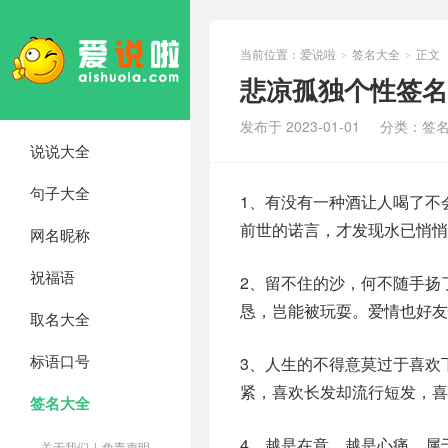
当前位置：
爱说啦
签名大全
正文
>
>
悲凉孤独个性签名
发布于 2023-01-01
分类：
签
说说大全
句子大全
1、有没有一种酒让人喝了不
前世的诺言，才发现水已悄悄
网名昵称
祝福语
2、留不住的沙，何不随手扬
恳，岂能被玩耍。爱情也好
取名大全
标语口号
3、人生的不得意莫过于喜欢
紧，喜欢长发却流行短发，喜
签名大全
4、越是在意，越是心痛，属
关于我们
|
免责声明