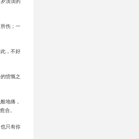
岁岁淡淡的
情所伤；一
因此，不好
公的愤慨之
绝般地痛，
愈合。
，也只有你