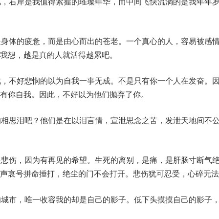
忆，右岸是我值得紧握的璀璨年华，而中间飞快流淌的是我年年
是身体的疲惫，而是由心而出的苍老。一个真心的人，容易被感
我想，越是真的人就活得越累吧。
此，不好悲悯的以为自我一事无成。不是只有你一个人在发奋。
有你自我。因此，不好以为他们抛弃了你。
的相思泪吧？他们是在以泪言情，宣泄思念之苦，发泄天地间不
是悲伤，因为有再见的希望。生死的离别，是痛，是肝肠寸断气
声哀号拼命捶打，绝尘的门不会打开。悲伤犹可忍受，心碎无法
的城市，唯一收容我的却是自己的影子。低下头摸摸自己的影子