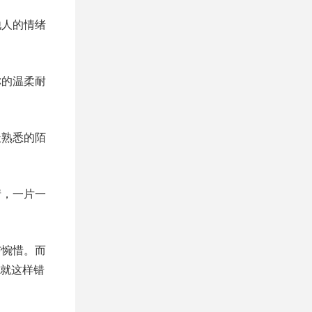
他人的情绪
你的温柔耐
最熟悉的陌
情，一片一
与惋惜。而
就这样错