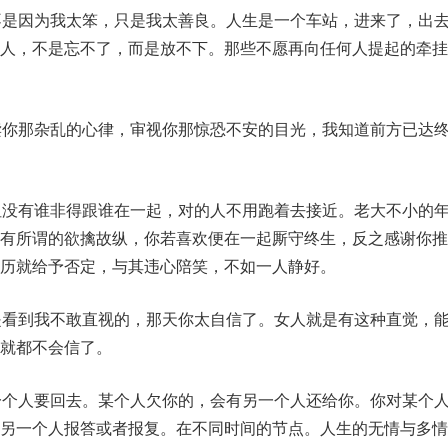
不是因为我太笨，只是我太善良。人生是一个车站，进来了，出
个人，不是忘不了，而是放不下。那些不愿再向任何人提起的牵挂
读你那杂乱的心律，审视你那惊恐不安的目光，我知道前方已达
但没有谁非得跟谁在一起，对的人不用跑着去接近。老大不小的
没有所谓的欲擒故纵，你若喜欢便在一起厮守终生，反之感谢你推
历就给予否定，与其违心陪笑，不如一人静好。
是看到我不敢直视的，那天你太自信了。女人就是有这种直觉，
就都不会信了。
一个人要回去。某个人欠你的，会有另一个人还给你。你对某个
由另一个人报答或者报复。在不同时间的节点。人生的无情与多情