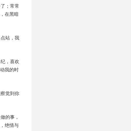
去了；常常
，在黑暗
终点站，我
年纪，喜欢
动我的时
能察觉到你
人做的事，
，绝情与