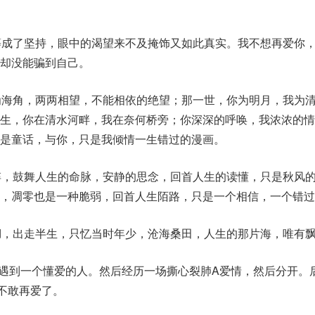
等成了坚持，眼中的渴望来不及掩饰又如此真实。我不想再爱你
却没能骗到自己。
为海角，两两相望，不能相依的绝望；那一世，你为明月，我为
一生，你在清水河畔，我在奈何桥旁；你深深的呼唤，我浓浓的情
是童话，与你，只是我倾情一生错过的漫画。
悴，鼓舞人生的命脉，安静的思念，回首人生的读懂，只是秋风
，凋零也是一种脆弱，回首人生陌路，只是一个相信，一个错过
湖，出走半生，只忆当时年少，沧海桑田，人生的那片海，唯有
会遇到一个懂爱的人。然后经历一场撕心裂肺A爱情，然后分开。
不敢再爱了。