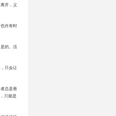
界离开，义
。也许有时
不是的。活
去，只会让
事者总是善
，只能是