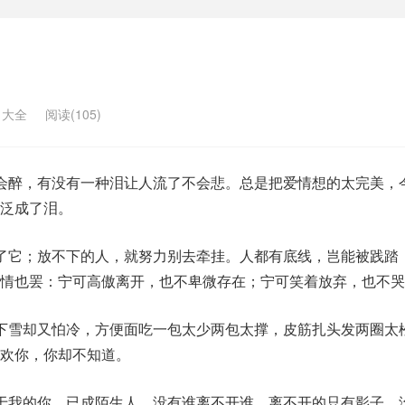
名大全
阅读(105)
会醉，有没有一种泪让人流了不会悲。总是把爱情想的太完美，
泛成了泪。
了它；放不下的人，就努力别去牵挂。人都有底线，岂能被践踏
友情也罢：宁可高傲离开，也不卑微存在；宁可笑着放弃，也不哭
下雪却又怕冷，方便面吃一包太少两包太撑，皮筋扎头发两圈太
欢你，你却不知道。
于我的你，已成陌生人。没有谁离不开谁，离不开的只有影子。