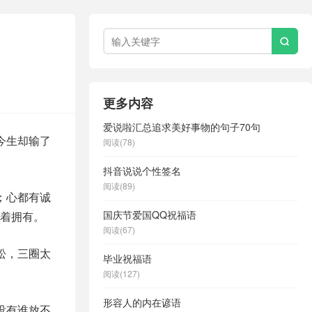

更多内容
爱说啦汇总追求美好事物的句子70句
今生却输了
阅读(78)
抖音说说个性签名
阅读(89)
；心都有诚
国庆节爱国QQ祝福语
着拥有。
阅读(67)
松，三圈太
毕业祝福语
阅读(127)
形容人的内在谚语
没有谁放不