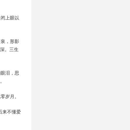
，闭上眼以
清泉，形影
深。三生
的眼泪，思
。
飘零岁月。
后来不懂爱