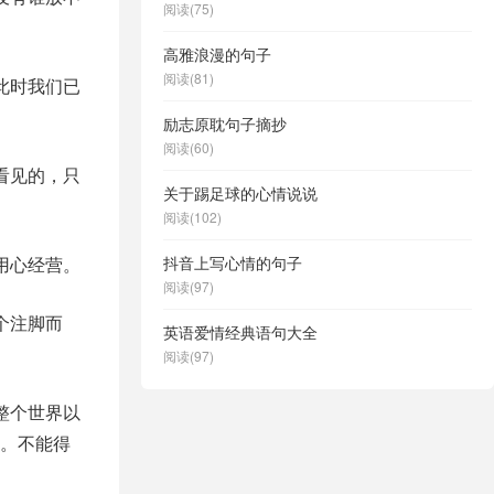
阅读(75)
高雅浪漫的句子
阅读(81)
此时我们已
励志原耽句子摘抄
阅读(60)
看见的，只
关于踢足球的心情说说
阅读(102)
用心经营。
抖音上写心情的句子
阅读(97)
个注脚而
英语爱情经典语句大全
阅读(97)
整个世界以
。不能得