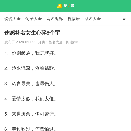
说说大全
句子大全
网名昵称
祝福语
取名大全

标语口号
签名大全
伤感签名女生心碎8个字
发布于 2023-01-02
分类：
签名大全
阅读(93)
爱说啦
1、你别皱眉，我走就好。
2、静水流深，沧笙踏歌。
3、诺言最美，也最伤人。
4、爱情太假，我们太傻。
5、来世渡余，伊可曾谙。
6、哭过败过，何曾怕过。