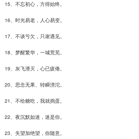
15、不忘初心，方得始终。
16、时光易老，人心易变。
17、不谈亏欠，只谢遇见。
18、梦醒繁华，一城荒芜。
19、灰飞湮灭，心已疲倦。
20、思念无果、转瞬滂沱。
21、不给糖吃，我就捣蛋。
22、夜沉默如迷，迷是你。
23、失望加绝望，你随意。