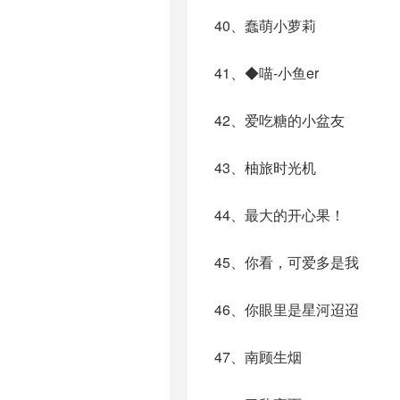
40、蠢萌小萝莉
41、◆喵-小鱼er
42、爱吃糖的小盆友
43、柚旅时光机
44、最大的开心果！
45、你看，可爱多是我
46、你眼里是星河迢迢
47、南顾生烟