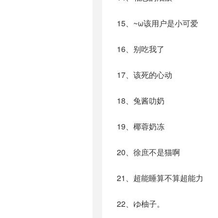
15、~ω该用户是小可爱
16、别吃我了
17、该死的心动
18、兔酱叻奶
19、椰蓉奶冻
20、徐庶不是猫啊
21、超能睡算不算超能力
22、ゆ柚子。