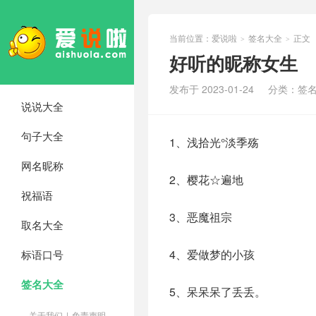
当前位置：
爱说啦
签名大全
正文
>
>
好听的昵称女生
发布于 2023-01-24
分类：
签
说说大全
句子大全
1、浅拾光°淡季殇
网名昵称
2、樱花☆遍地
祝福语
3、恶魔祖宗
取名大全
4、爱做梦的小孩
标语口号
签名大全
5、呆呆呆了丢丢。
关于我们
|
免责声明