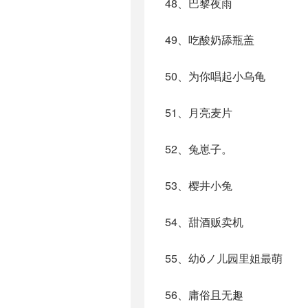
48、巴黎夜雨
49、吃酸奶舔瓶盖
50、为你唱起小乌龟
51、月亮麦片
52、兔崽子。
53、樱井小兔
54、甜酒贩卖机
55、幼ǒノ儿园里姐最萌
56、庸俗且无趣