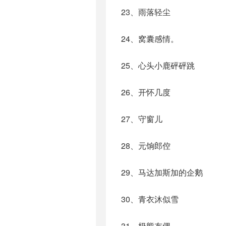
23、雨落轻尘
24、窝囊感情。
25、心头小鹿砰砰跳
26、开怀几度
27、守窗儿
28、元饷郎倥
29、马达加斯加的企鹅
30、青衣沐似雪
31、奶熊布偶