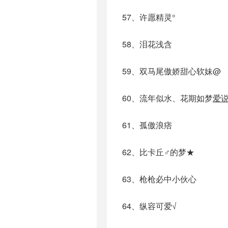
57、许愿精灵°
58、泪花浅含
59、双马尾傲娇甜心软妹@
60、流年似水、花期如梦
爱
61、孤傲浪痞
62、比卡丘♂的梦★
63、枪枪必中小伙心
64、纵容可爱√