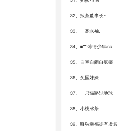
32、辣条董事长~
33、一袭水袖.
34、■□`薄情少年/cc
35、自嘲自闹自疯癫
36、免砸妹妹
37、一只猫路过地球
38、小桃冰茶
39、唯独幸福徒有虚名