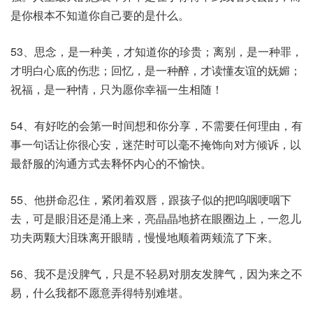
是你根本不知道你自己要的是什么。
53、思念，是一种美，才知道你的珍贵；离别，是一种罪，
才明白心底的伤悲；回忆，是一种醉，才读懂友谊的妩媚；
祝福，是一种情，只为愿你幸福一生相随！
54、有好吃的会第一时间想和你分享，不需要任何理由，有
事一句话让你很心安，迷茫时可以毫不掩饰向对方倾诉，以
最舒服的沟通方式去释怀内心的不愉快。
55、他拼命忍住，紧闭着双唇，跟孩子似的把呜咽哽咽下
去，可是眼泪还是涌上来，亮晶晶地挤在眼圈边上，一忽儿
功夫两颗大泪珠离开眼睛，慢慢地顺着两颊流了下来。
56、我不是没脾气，只是不轻易对朋友发脾气，因为来之不
易，什么我都不愿意弄得特别难堪。