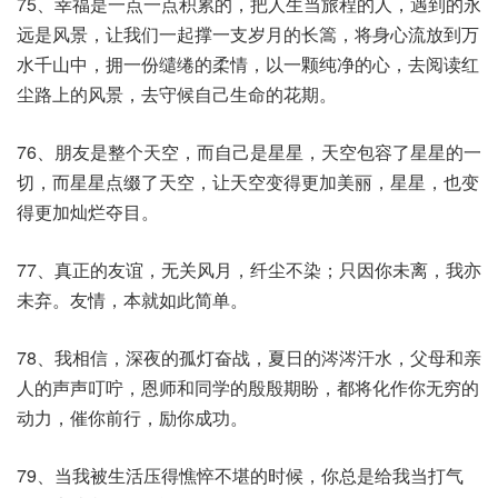
75、幸福是一点一点积累的，把人生当旅程的人，遇到的永
远是风景，让我们一起撑一支岁月的长篙，将身心流放到万
水千山中，拥一份缱绻的柔情，以一颗纯净的心，去阅读红
尘路上的风景，去守候自己生命的花期。
76、朋友是整个天空，而自己是星星，天空包容了星星的一
切，而星星点缀了天空，让天空变得更加美丽，星星，也变
得更加灿烂夺目。
77、真正的友谊，无关风月，纤尘不染；只因你未离，我亦
未弃。友情，本就如此简单。
78、我相信，深夜的孤灯奋战，夏日的涔涔汗水，父母和亲
人的声声叮咛，恩师和同学的殷殷期盼，都将化作你无穷的
动力，催你前行，励你成功。
79、当我被生活压得憔悴不堪的时候，你总是给我当打气