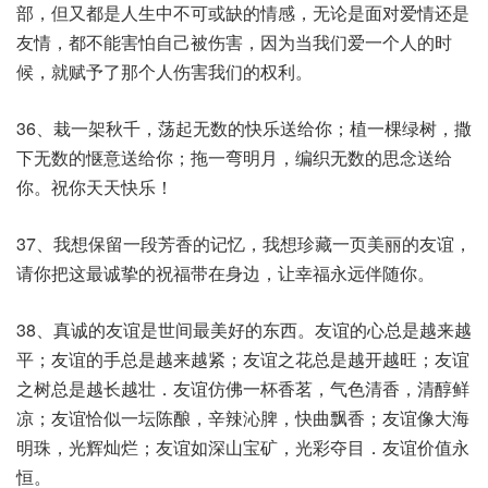
部，但又都是人生中不可或缺的情感，无论是面对爱情还是
友情，都不能害怕自己被伤害，因为当我们爱一个人的时
候，就赋予了那个人伤害我们的权利。
36、栽一架秋千，荡起无数的快乐送给你；植一棵绿树，撒
下无数的惬意送给你；拖一弯明月，编织无数的思念送给
你。祝你天天快乐！
37、我想保留一段芳香的记忆，我想珍藏一页美丽的友谊，
请你把这最诚挚的祝福带在身边，让幸福永远伴随你。
38、真诚的友谊是世间最美好的东西。友谊的心总是越来越
平；友谊的手总是越来越紧；友谊之花总是越开越旺；友谊
之树总是越长越壮．友谊仿佛一杯香茗，气色清香，清醇鲜
凉；友谊恰似一坛陈酿，辛辣沁脾，快曲飘香；友谊像大海
明珠，光辉灿烂；友谊如深山宝矿，光彩夺目．友谊价值永
恒。