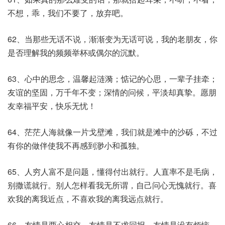
不想，乖，我们不要了，放弃吧。
62、当那些无话不说，渐渐变为无话可说，我的老朋友，你
是否理解我的频频举杯或偶尔的沉默。
63、心中的思念，温馨起涟漪；惦记的心思，一辈子挂牵；
友谊的坚固，万千年不变；深情的问候，平淡却真挚。愿朋
友幸福平安，快乐无忧！
64、茫茫人海就像一片戈壁滩，我们就是滩中的沙砾，不过
有你的做伴使我不再感到渺小和孤独。
65、人穷人富不是问题，懂得付出就行。人直率不是毛病，
别撒谎就行。别人怎样看我无所谓，自己问心无愧就行。喜
欢我的离我近点，不喜欢我的离我远点就行。
66、友情是两心相交，友情是不求回报，友情是没有烦恼，