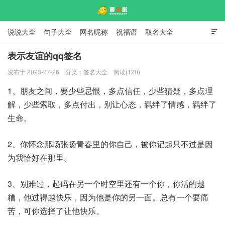
说说大全
句子大全
网名昵称
祝福语
取名大全

标语口号
签名大全
表示友谊的qq签名
发布于 2023-07-26
分类：
签名大全
阅读(120)
爱说啦
1、朋友之间，要少些忌恨，多点信任，少些猜疑，多点理
解，少些索取，多点付出，别让心态，羁绊了情感，羁绊了
生命。
2、你怀念那场张扬青春里的你自己，被你记起只不过是因
为我恰好在那里。
3、别难过，起码在另一个时空里还有一个你，你活的越
糟，他过得越快乐，因为他是你的另一面。总有一个要痛
苦，可你选择了让他快乐。