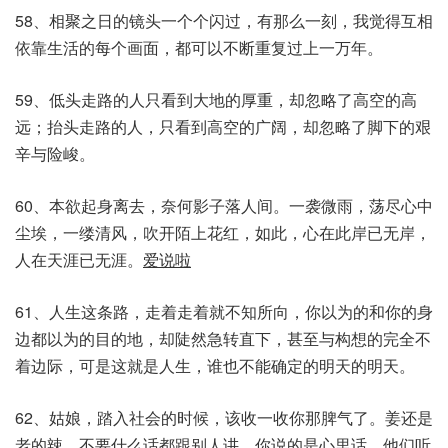
58、相聚之日的镜头一个个闪过，有那么一刻，我觉得互相
依靠生活的每个画面，都可以不断重复过上一万年。
59、低头走路的人只看到大地的厚重，却忽略了高空的高
远；抬头走路的人，只看到高空的广阔，却忽略了脚下的艰
辛与险峻。
60、本欲起身离去，奈何影子落人间。一袭微雨，荡尽心中
尘埃，一缕清风，吹开陌上花红，如此，心在此岸已无岸，
人在天涯已无涯。
爱说啦
61、人生这条路，走着走着就不知所向，你以为的和你的身
边都以为的目的地，却陡然急转直下，甚至与构想的完全不
着边际，可是这就是人生，谁也不能确定的明天的明天。
62、姑娘，踏入社会的时候，该收一收你那脾气了。姜还是
老的辣，不要什么话都跟别人讲，你说的是心里话，他们听