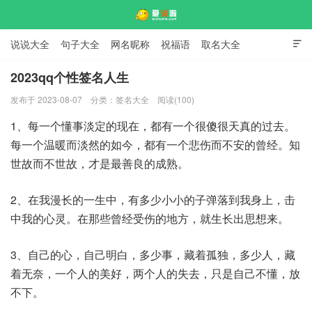
说说大全
句子大全
网名昵称
祝福语
取名大全

标语口号
签名大全
2023qq个性签名人生
发布于 2023-08-07
分类：
签名大全
阅读(100)
爱说啦
1、每一个懂事淡定的现在，都有一个很傻很天真的过去。
每一个温暖而淡然的如今，都有一个悲伤而不安的曾经。知
世故而不世故，才是最善良的成熟。
2、在我漫长的一生中，有多少小小的子弹落到我身上，击
中我的心灵。在那些曾经受伤的地方，就生长出思想来。
3、自己的心，自己明白，多少事，藏着孤独，多少人，藏
着无奈，一个人的美好，两个人的失去，只是自己不懂，放
不下。