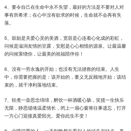
4、要令自己在生命中永不失望，最好的方法是不要对人对
事有所希求；在心中没有欲求的时候，生命就不会再有失
落。
5、鼓励是关爱心灵的美酒，宽容是心连着心化成的彩虹，
问候是滋润友情的甘露，安慰是心心相惜的源泉。让最温馨
的问候萦绕你，让最美的祝福陪伴你！
6、没有一劳永逸的开始；也没有无法拯救的结束。人生
中，你需要把握的是：该开始的，要义无反顾地开始；该结
束的，就干净利落地结束。
7、轻煮一壶思念绵绵，醉饮一杯酒暖心肠，笑揽一生快乐
无限，静思缱绻温柔情长，闭上一扇心窗将往事遗忘，打开
一方心门迎接真爱阳光。爱你此生不变！
8、业障深重的人，一天到晚都在看别人的过失与缺点，真