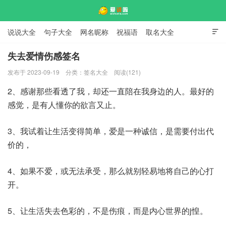
说说大全
句子大全
网名昵称
祝福语
取名大全

标语口号
签名大全
失去爱情伤感签名
发布于 2023-09-19
分类：
签名大全
阅读(121)
爱说啦
2、感谢那些看透了我，却还一直陪在我身边的人。最好的
感觉，是有人懂你的欲言又止。
3、我试着让生活变得简单，爱是一种诚信，是需要付出代
价的，
4、如果不爱，或无法承受，那么就别轻易地将自己的心打
开。
5、让生活失去色彩的，不是伤痕，而是内心世界的j惶。