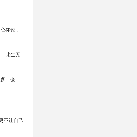
比心体谅，
过，此生无
太多，会
更不让自己