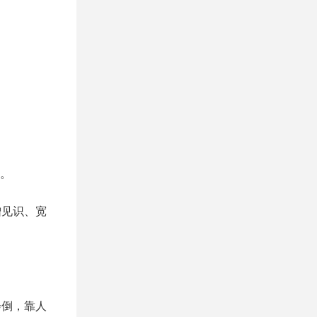
在。
增见识、宽
会倒，靠人