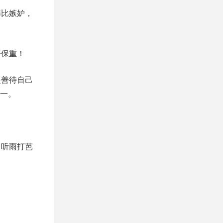
攀比嫉妒，
好保重！
是善待自己
一。
，听雨打芭