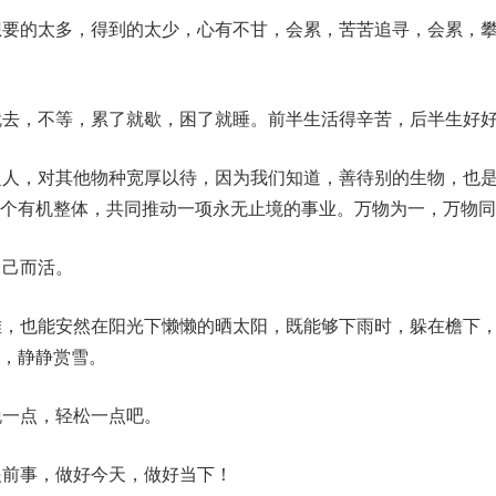
想要的太多，得到的太少，心有不甘，会累，苦苦追寻，会累，
就去，不等，累了就歇，困了就睡。前半生活得辛苦，后半生好
之人，对其他物种宽厚以待，因为我们知道，善待别的生物，也
个有机整体，共同推动一项永无止境的事业。万物为一，万物同
自己而活。
难，也能安然在阳光下懒懒的晒太阳，既能够下雨时，躲在檐下
，静静赏雪。
脱一点，轻松一点吧。
眼前事，做好今天，做好当下！