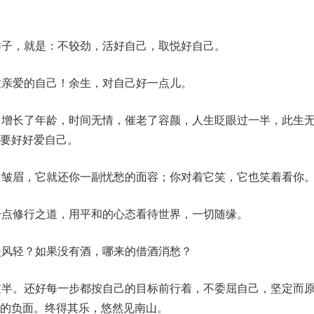
样子，就是：不较劲，活好自己，取悦好自己。
致亲爱的自己！余生，对自己好一点儿。
，增长了年龄，时间无情，催老了容颜，人生眨眼过一半，此生
要好好爱自己。
它皱眉，它就还你一副忧愁的面容；你对着它笑，它也笑着看你
一点修行之道，用平和的心态看待世界，一切随缘。
淡风轻？如果没有酒，哪来的借酒消愁？
过半。还好每一步都按自己的目标前行着，不委屈自己，坚定而
的负面。终得其乐，悠然见南山。