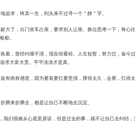
倦地追求，终其一生，到头来不过寻一个＂静＂字。
年龄大了，出门坐车占座，要求别人让座。换位思考一下，将心
歇歇。
样执着，曾经纠缠不清，现在却看轻。人生短暂，努力过，奋斗
追求大富大贵。平平淡淡才是真。
有血有肉有感觉，因为要装要扛要坚强，撑得太久，会累，扛得
，折腾来折腾去，都是让自己不断地去沉淀。
坏”，我们很难从心底里原谅，但是过去的事，就不让自己去纠结，