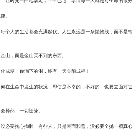
辙，让时光白白地溜走；半生已过，珍惜每一天就是对生命的最
规律。
，每个人的生活都会充满起伏。人生永远是一条抛物线，而不是
座金山，而是金山买不到的东西。
会化成糖！你淌下的泪，终有一天会酿成福！
任何在生命中发生的状况，即使是不幸的，不好的，也要去面对
学会释然，一切随缘。
，没必要掏心掏肺；有些人，只是表面和善，没必要全抛一颗真