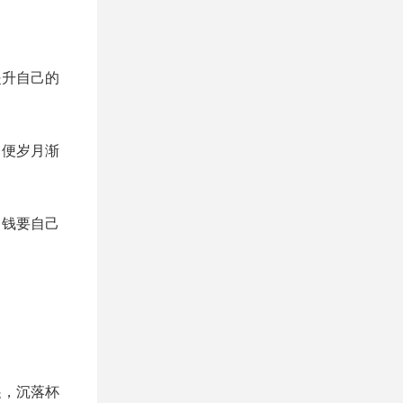
。
提升自己的
即便岁月渐
。钱要自己
展，沉落杯