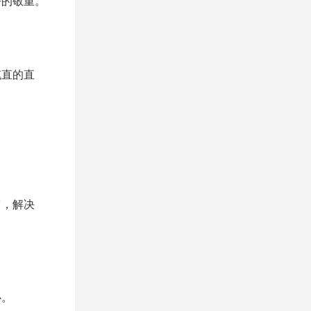
好的敬重。
笔直的直
它，解决
心。