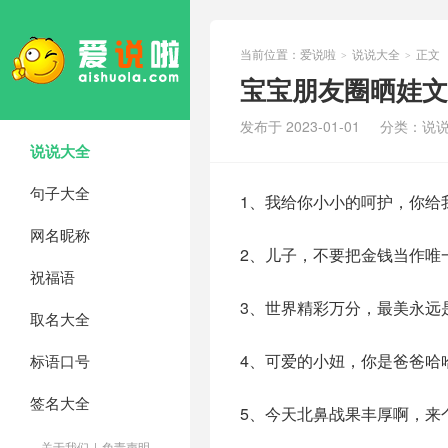
当前位置：
爱说啦
说说大全
正文
>
>
宝宝朋友圈晒娃文
发布于 2023-01-01
分类：
说
说说大全
句子大全
1、我给你小小的呵护，你给
网名昵称
2、儿子，不要把金钱当作唯
祝福语
3、世界精彩万分，最美永远
取名大全
4、可爱的小妞，你是爸爸哈
标语口号
签名大全
5、今天北鼻战果丰厚啊，来
关于我们
|
免责声明