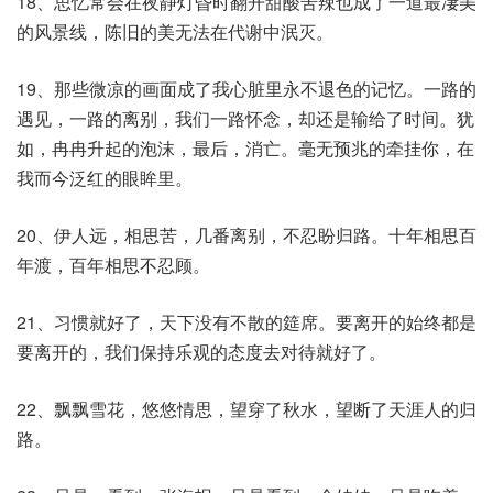
18、思忆常会在夜静灯昏时翻开甜酸苦辣也成了一道最凄美
的风景线，陈旧的美无法在代谢中泯灭。
19、那些微凉的画面成了我心脏里永不退色的记忆。一路的
遇见，一路的离别，我们一路怀念，却还是输给了时间。犹
如，冉冉升起的泡沫，最后，消亡。毫无预兆的牵挂你，在
我而今泛红的眼眸里。
20、伊人远，相思苦，几番离别，不忍盼归路。十年相思百
年渡，百年相思不忍顾。
21、习惯就好了，天下没有不散的筵席。要离开的始终都是
要离开的，我们保持乐观的态度去对待就好了。
22、飘飘雪花，悠悠情思，望穿了秋水，望断了天涯人的归
路。