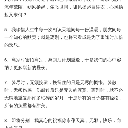
流年荒陌。朔风扬起，尘飞世间，啸风扬起自添衣，心风扬
起又奈何？
5、我珍惜人生中每一次相识天地间每一份温暖，朋友间每
一个知心的默契；就是离别，也将它看成是为了重逢时加倍
的欢乐。
6、离别时害怕离别，离别后计划重逢，于是我们的心中容
纳了更多崭新的昼夜。
7、缘尽时，无须挽留，挽留住的只是无尽的惆怅。缘散
时，无须伤感，伤感过后只是无边的寂寞。离别时，就不必
无谓地重复那许多琐碎的岁月，于是所有的日子都有轻松，
所有的负重都有甜美。
8、即将分别，我真心的祝福你永葆天真，无邪，快乐，向
上的气息。