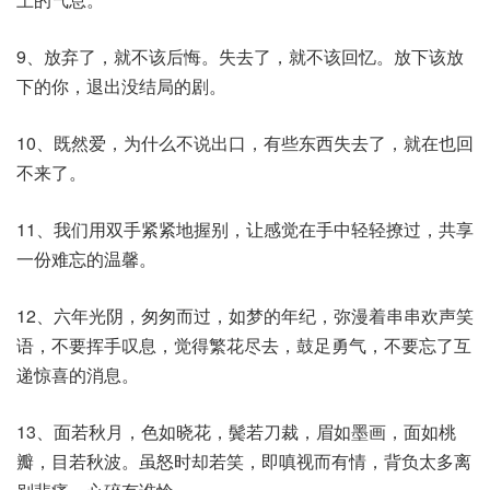
9、放弃了，就不该后悔。失去了，就不该回忆。放下该放
下的你，退出没结局的剧。
10、既然爱，为什么不说出口，有些东西失去了，就在也回
不来了。
11、我们用双手紧紧地握别，让感觉在手中轻轻撩过，共享
一份难忘的温馨。
12、六年光阴，匆匆而过，如梦的年纪，弥漫着串串欢声笑
语，不要挥手叹息，觉得繁花尽去，鼓足勇气，不要忘了互
递惊喜的消息。
13、面若秋月，色如晓花，鬓若刀裁，眉如墨画，面如桃
瓣，目若秋波。虽怒时却若笑，即嗔视而有情，背负太多离