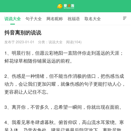
说说大全
句子大全
网名昵称
祝福语
取名大全

标语口号
签名大全
抖音离别的说说
发布于 2023-01-01
分类：
说说大全
阅读(104)
爱说啦
1、明晨行别，但愿云彩艳阳一直陪伴你走到遥远的天涯；
鲜花绿草相随你铺展远远的前程。
2、伤感是一种情绪，但不能当作消极的借口，把伤感当成
动力，会让我们更加闪耀，就像伤感的句子更能打动人心，
更容易让人记住不忘。
3、离开你，不管多久，总希望一瞬间，你就出现在面前。
4、我看见寒冬肆虐暮秋。俯首仰叹，高山流水耳萦绕。寒
风入体，乃觉衣角处，啸风已将最后防守攻下，离歌尽散，