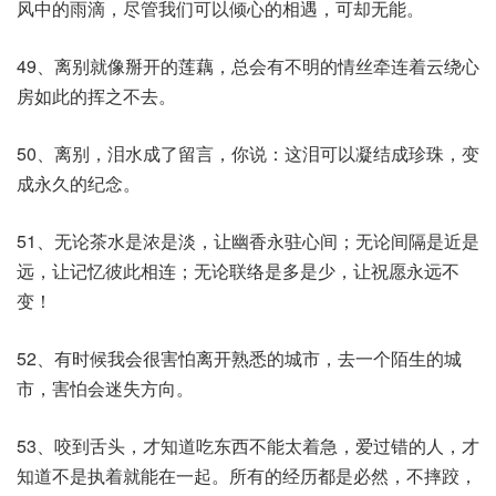
风中的雨滴，尽管我们可以倾心的相遇，可却无能。
49、离别就像掰开的莲藕，总会有不明的情丝牵连着云绕心
房如此的挥之不去。
50、离别，泪水成了留言，你说：这泪可以凝结成珍珠，变
成永久的纪念。
51、无论茶水是浓是淡，让幽香永驻心间；无论间隔是近是
远，让记忆彼此相连；无论联络是多是少，让祝愿永远不
变！
52、有时候我会很害怕离开熟悉的城市，去一个陌生的城
市，害怕会迷失方向。
53、咬到舌头，才知道吃东西不能太着急，爱过错的人，才
知道不是执着就能在一起。所有的经历都是必然，不摔跤，