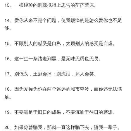
13、一根经验的荆棘抵得上忠告的茫茫荒原。
14、爱你从来不是个问题，使我烦恼的是怎么爱你也不足
够。
15、不顾别人的感受是自私，太顾别人的感受是自虐。
16、这一生一条路走到黑，是无味无谓也无畏。
17、别低头，王冠会掉；别流泪，坏人会笑。
18、因为爱你为你在两个遥远的城市奔波，而你还无法满
足。
19、不要满足于旧日的成果，不要沉湎于往日的磨难。
20、如果你曾骗我，那就一直这样骗下去，骗我一辈子。