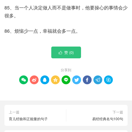
85、当一个人决定做人而不是做事时，他要操心的事情会少
很多。
86、烦恼少一点，幸福就会多一点。
赞 (
0
)

分享到









上一篇
下一篇
育儿经验和正能量的句子
易经经典名句100句