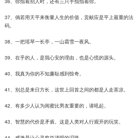
36、你指着别人时，还有三只手指指着你。
37、倘若用天平来衡量人生的价值，贡献应是平上最重的法
码。
38、一把瑶琴一长亭，一山霜雪一夜风。
39、在乎的人，是我心安的理由，也是心慌的源头。
40、我真为你的不知廉耻感到惊奇。
41、别总是来日方长，这世上回首之间的都是人走茶凉。
42、有多少人认为闺蜜比男友重要的，请吼起。
43、智慧的代价是矛盾。这是人类对人行观开的玩笑。
44、感激是让心灵愈益清明的泪珠。