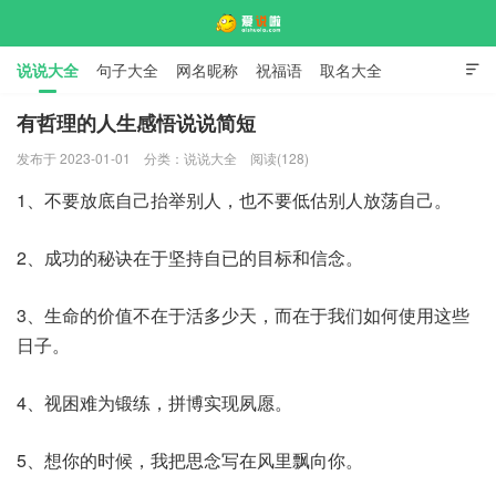
说说大全
句子大全
网名昵称
祝福语
取名大全

标语口号
签名大全
有哲理的人生感悟说说简短
发布于 2023-01-01
分类：
说说大全
阅读(128)
爱说啦
1、不要放底自己抬举别人，也不要低估别人放荡自己。
2、成功的秘诀在于坚持自已的目标和信念。
3、生命的价值不在于活多少天，而在于我们如何使用这些
日子。
4、视困难为锻练，拼博实现夙愿。
5、想你的时候，我把思念写在风里飘向你。