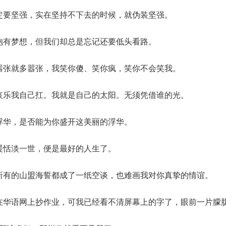
一定要坚强，实在坚持不下去的时候，就伪装坚强。
活抱有梦想，但我们却总是忘记还要低头看路。
多嚣张就多嚣张，我笑你傻、笑你疯，笑你不会笑我。
怒哀乐我自己扛。我就是自己的太阳。无须凭借谁的光。
于浮华，是否能为你盛开这美丽的浮华。
安暖恬淡一世，便是最好的人生了。
到所有的山盟海誓都成了一纸空谈，也难画我对你真挚的情谊。
还在华语网上抄作业，可我已经看不清屏幕上的字了，眼前一片朦