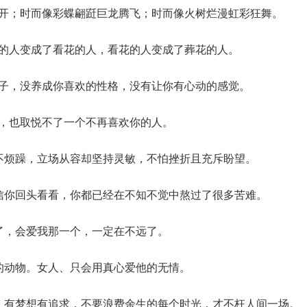
盛开；时而像彩蝶翩跹巨龙腾飞；时而像火树烂漫虹彩狂舞。
花的人变成了看花的人，看花的人变成了葬花的人。
样子，没养成你喜欢的性格，没有让你有心动的感觉。
话，也取悦不了一个不再喜欢你的人。
而不烦躁，立场从容却坚持灵敏，不怕挫折且充斥盼望。
不信你回头看看，你都已经在不知不觉中熬过了很多苦难。
过了，会爱我那一个，一定在不远了。
考的动物。女人、只会用真心爱他的无情。
活，有梦想有追求，不要浪费余生的每个时光，才不枉人间一场。