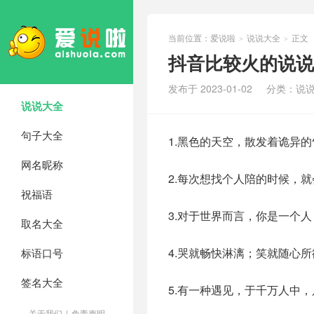
当前位置：
爱说啦
说说大全
正文
>
>
抖音比较火的说说
发布于 2023-01-02
分类：
说
说说大全
句子大全
1.黑色的天空，散发着诡异
网名昵称
2.每次想找个人陪的时候，
祝福语
3.对于世界而言，你是一个
取名大全
4.哭就畅快淋漓；笑就随心
标语口号
签名大全
5.有一种遇见，于千万人中
关于我们
|
免责声明