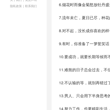
6.烟花时而像金菊怒放牡丹
隐私政策
|
联系我们
7.流年未亡，夏日已尽，种
8.对不起，没长成你喜欢的
9.有时，你准备了一箩筐笑
10.要成功，就要长期等候
11.难熬的日子总会过去，
12.不认输的等，就别再错
13.男人、只会用下半身思
14.努力工作，也要精彩生