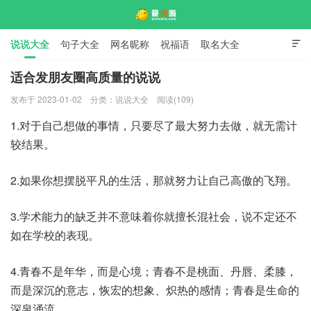
说说大全
句子大全
网名昵称
祝福语
取名大全

标语口号
签名大全
适合发朋友圈高质量的说说
发布于 2023-01-02
分类：
说说大全
阅读(109)
爱说啦
1.对于自己想做的事情，只要尽了最大努力去做，就无需计
较结果。
2.如果你想摆脱平凡的生活，那就努力让自己高傲的飞翔。
3.学术能力的缺乏并不意味着你就擅长混社会，说不定还不
如在学校的表现。
4.青春不是年华，而是心境；青春不是桃面、丹唇、柔膝，
而是深沉的意志，恢宏的想象、炽热的感情；青春是生命的
深泉涌流。