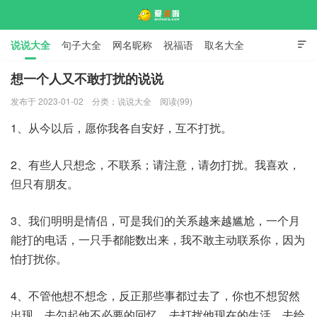
说说大全
句子大全
网名昵称
祝福语
取名大全

标语口号
签名大全
想一个人又不敢打扰的说说
发布于 2023-01-02
分类：
说说大全
阅读(99)
爱说啦
1、从今以后，愿你我各自安好，互不打扰。
2、有些人只想念，不联系；请注意，请勿打扰。我喜欢，
但只有朋友。
3、我们明明是情侣，可是我们的关系越来越尴尬，一个月
能打的电话，一只手都能数出来，我不敢主动联系你，因为
怕打扰你。
4、不管他想不想念，反正那些事都过去了，你也不想贸然
出现，去勾起他不必要的回忆，去打扰他现在的生活，去给