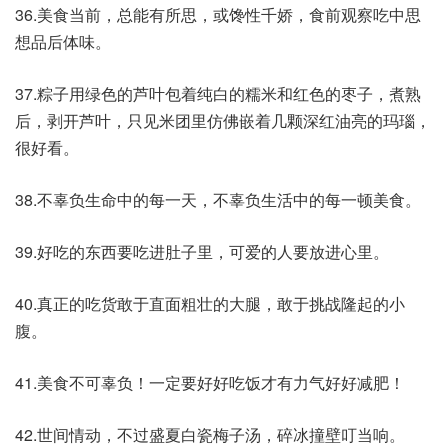
36.美食当前，总能有所思，或馋性千娇，食前观察吃中思
想品后体味。
37.粽子用绿色的芦叶包着纯白的糯米和红色的枣子，煮熟
后，剥开芦叶，只见米团里仿佛嵌着几颗深红油亮的玛瑙，
很好看。
38.不辜负生命中的每一天，不辜负生活中的每一顿美食。
39.好吃的东西要吃进肚子里，可爱的人要放进心里。
40.真正的吃货敢于直面粗壮的大腿，敢于挑战隆起的小
腹。
41.美食不可辜负！一定要好好吃饭才有力气好好减肥！
42.世间情动，不过盛夏白瓷梅子汤，碎冰撞壁叮当响。