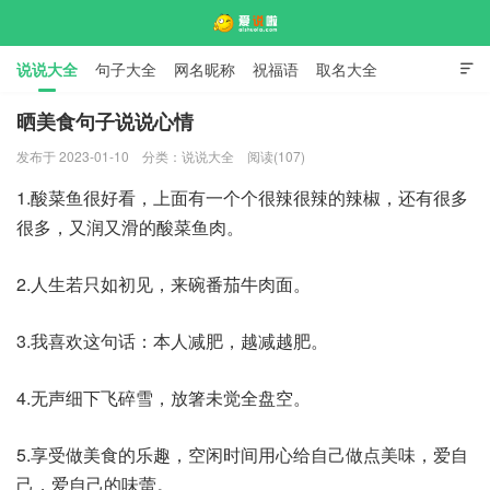
说说大全
句子大全
网名昵称
祝福语
取名大全

标语口号
签名大全
晒美食句子说说心情
发布于 2023-01-10
分类：
说说大全
阅读(107)
爱说啦
1.酸菜鱼很好看，上面有一个个很辣很辣的辣椒，还有很多
很多，又润又滑的酸菜鱼肉。
2.人生若只如初见，来碗番茄牛肉面。
3.我喜欢这句话：本人减肥，越减越肥。
4.无声细下飞碎雪，放箸未觉全盘空。
5.享受做美食的乐趣，空闲时间用心给自己做点美味，爱自
己，爱自己的味蕾。