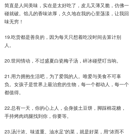
简直是人间美味，实在是太好吃了，皮儿又薄又脆，仿佛一
碰就破。馅儿的香味浓厚，久久地在我的心里荡漾，让我回
味无穷！
19.吃货都是善良的，因为每天只想着吃没时间去算计别
人。
20.世间情动，不过盛夏白瓷梅子汤，碎冰碰壁叮当响。
21.用力拥抱生活吧，为了爱我的人。唯爱与美食不可辜
负。女孩子是世界上最治愈的生物，每一个都动人，每一个
都值得。
22.总有一天，你的心上人，会身披土豆饼，脚踩棉花糖，
手持烤肉鸡腿找到你，你要等。
23.汤汁浓、味道重、油水足”的菜，就是好菜，用“浓而不