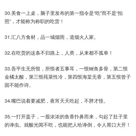
30.美食一上桌，脑子里发布的第一指令是“吃”而不是“拍
照”，才能称为称职的吃货！
31.汇八方食材，品一城烟雨，道烟火人家。
32.在吃货的这条不归路上，人类，从来都不孤单！
33.吾平生无所恨，所恨者五事耳，一恨鲥鱼多骨，第二恨
金橘太酸，第三恨莼菜性冷，第四恨海棠无香，第五恨曾子
固不能作诗。
34.嘴巴说着要减肥，夜宵天天吃起，不胖才怪。
35.一打开盖子，一股浓浓的鱼香扑鼻而来，勾起了肚子里
的谗虫。就酸光闻不吃，也能把人给谗倒，令人胃口大开！