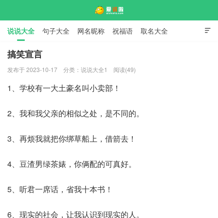
说说大全
句子大全
网名昵称
祝福语
取名大全

标语口号
签名大全
搞笑宣言
发布于 2023-10-17
分类：
说说大全1
阅读(49)
爱说啦
1、学校有一大土豪名叫小卖部！
2、我和我父亲的相似之处，是不同的。
3、再烦我就把你绑草船上，借箭去！
4、豆渣男绿茶婊，你俩配的可真好。
5、听君一席话，省我十本书！
6、现实的社会，让我认识到现实的人。