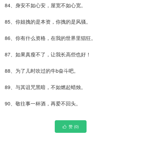
84、身安不如心安，屋宽不如心宽。
85、你姐拽的是本资，你拽的是风骚。
86、你有什么资格，在我的世界里猖狂。
87、如果真瘦不了，让我长高些也好！
88、为了儿时吹过的牛b奋斗吧。
89、与其诅咒黑暗，不如燃起蜡烛。
90、敬往事一杯酒，再爱不回头。
赞 (
0
)
