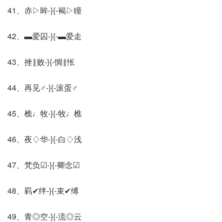
41、赤▷眸-}{-褐▷瞳
42、▬爱囚-}{-▬爱走
43、挫‖败-}{-惆‖怅
44、再见♂-}{-滚蛋♂
45、樵♩牧-}{-牧♩樵
46、夜♢华-}{-白♢浅
47、梵负☑-}{-卿念☑
48、羁✔绊-}{-束✔缚
49、青◎空-}{-流◎云