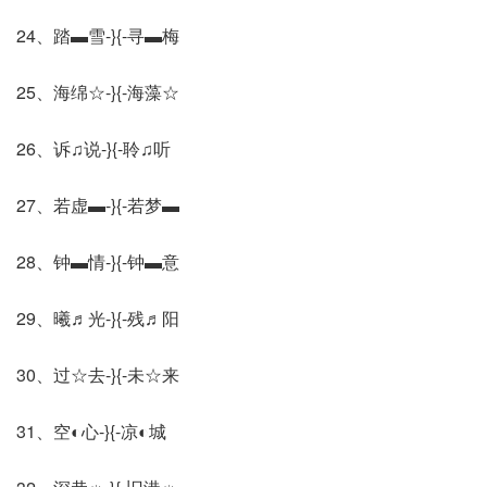
24、踏▬雪-}{-寻▬梅
25、海绵☆-}{-海藻☆
26、诉♫说-}{-聆♫听
27、若虚▬-}{-若梦▬
28、钟▬情-}{-钟▬意
29、曦♬光-}{-残♬阳
30、过☆去-}{-未☆来
31、空◐心-}{-凉◐城