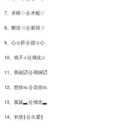
7、木槿♢-}{-木栀♢
8、断弦◁-}{-新词◁
9、心☺肝-}{-甜☺心
10、戏子♫-}{-戏化♫
11、萌叔〼-}{-萌婶〼
12、想你℡-}{-念你℡
13、孤寐▃-}{-情念▃
14、长情‖-}{-久爱‖