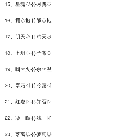
15、星魂♡-}{-月魄♡
16、拥♤抱-}{-熊♤抱
17、阴天۞-}{-晴天۞
18、七玥♤-}{-予澈♤
19、嘶☞火-}{-余☞温
20、寒霜◁-}{-冷露◁
21、红瘦▷-}{-知否▷
22、凝‥瞳-}{-浅‥眸
23、落离◎-}{-萝莉◎