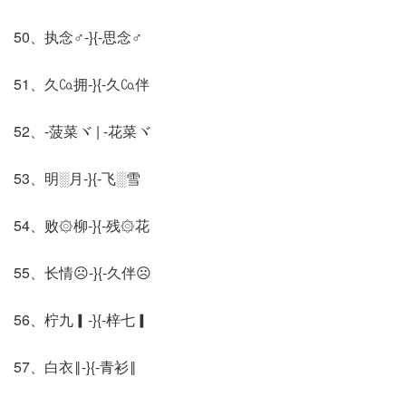
50、执念♂-}{-思念♂
51、久㏇拥-}{-久㏇伴
52、-菠菜ヾ | -花菜ヾ
53、明░月-}{-飞░雪
54、败۞柳-}{-残۞花
55、长情☹-}{-久伴☹
56、柠九▎-}{-梓七▎
57、白衣‖-}{-青衫‖