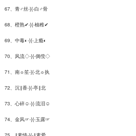
67、青♂丝-}{-白♂骨
68、橙熟✔-}{-柚稚✔
69、中毒◐-}{-上瘾◐
70、风流◇-}{-倜傥◇
71、南☼笙-}{-北☼执
72、沉‖香-}{-亭‖北
73、心碎☺-}{-流泪☺
74、金风☞-}{-玉露☞
75、‖素情-}{-‖素爱