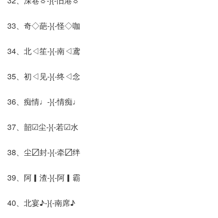
32、深巷☼-}{-旧港☼
33、奇◇葩-}{-怪◇咖
34、北◁笙-}{-南◁鸢
35、初◁见-}{-终◁念
36、痴情♩-}{-情痴♩
37、韶☑尘-}{-若☑水
38、尘〼封-}{-牵〼绊
39、阿▎渣-}{-阿▎霸
40、北宴♪-}{-南席♪