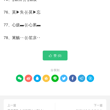
76、莫▶失-}{-莫▶忘
77、心疲▬-}{-心累▬
78、篱觞‥-}{-笙凉‥
赞 (
0
)

分享到









上一篇
下一篇