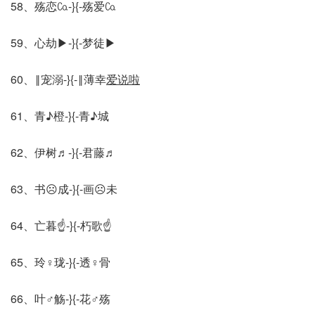
58、殇恋㏇-}{-殇爱㏇
59、心劫▶-}{-梦徒▶
60、‖宠溺-}{-‖薄幸
爱说啦
61、青♪橙-}{-青♪城
62、伊树♬-}{-君藤♬
63、书☹成-}{-画☹未
64、亡暮☝-}{-朽歌☝
65、玲♀珑-}{-透♀骨
66、叶♂觞-}{-花♂殇