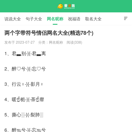
说说大全
句子大全
网名昵称
祝福语
取名大全

标语口号
签名大全
两个字带符号情侣网名大全(精选78个)
发布于 2023-07-27
分类：
网名昵称
阅读(338)
爱说啦
1、君▃别-}{-君▃离
2、醉♡兮-}{-忘♡兮
3、行云♀-}{-影月♀
4、暖☝栀-}{-荼☝靡
5、撕心░-}{-裂肺░
6、醉℡兮-}{-忘℡兮