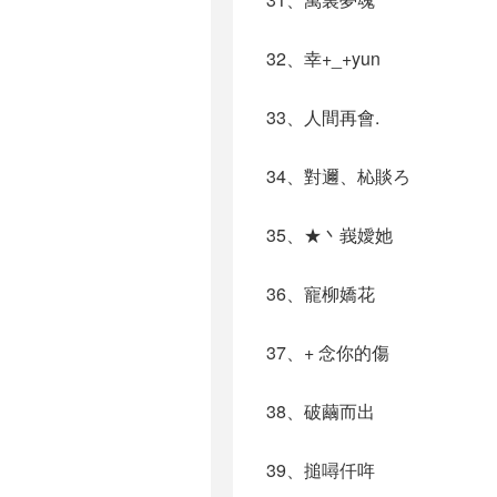
32、幸+_+yun
33、人間再會.
34、對邇、杺賧ろ
35、★丶峩嬡她
36、寵柳嬌花
37、+ 念你的傷
38、破繭而出
39、搥噚仟哖