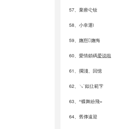
57、棄療尐钕
58、小幸運i
59、嫵惌嫵悔
60、愛情鎖碼
爱说啦
61、擱淺、回憶
62、↘`鉯仩範芐
63、^蝶舞紛飛=
64、舊倳遠迎