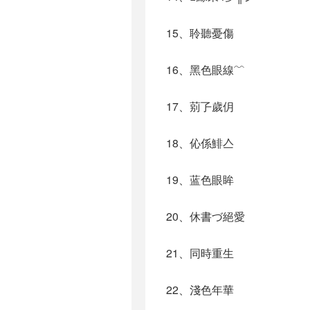
15、聆聽憂傷
16、黑色眼線﹌
17、莂孒歲仴
18、伈係鯡亼
19、蓝色眼眸
20、休書づ絕愛
21、同時重生
22、淺色年華