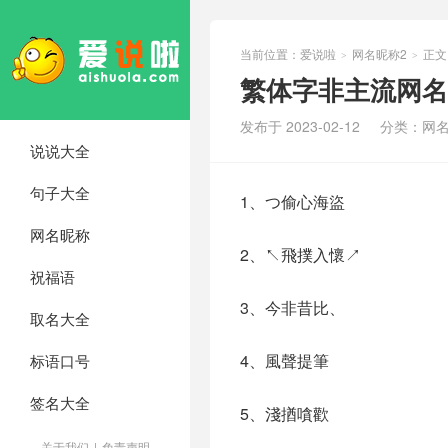
当前位置：
爱说啦
网名昵称2
正文
>
>
繁体字非主流网名(
发布于 2023-02-12
分类：
网名
说说大全
句子大全
1、つ偷心海盜
网名昵称
2、↖飛撲入懷↗
祝福语
3、今非昔比、
取名大全
4、風聲提筆
标语口号
签名大全
5、淺揂嗿歡
关于我们
|
免责声明