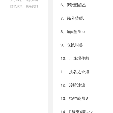
6、[壊/疍]超亼
隐私政策
|
联系我们
7、幾分曾經.
8、婳○圏圈 o
9、仓鼠叫兽
10、、逢場作戲
11、执著之☆海
12、冷眸冰淚
13、街衶輓風ミ
14、緣來4夢╥シ