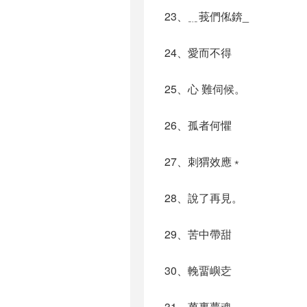
23、﹎莪們俬錛_
24、愛而不得
25、心 難伺候。
26、孤者何懼
27、刺猬效應﹡
28、說了再見。
29、苦中帶甜
30、輓畱嶼赱
31、萬裏夢魂