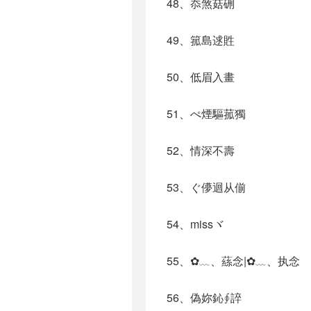
48、忝煞菇硎
49、箛島逑貹
50、低眉入畫
51、ぺ煙驅菰獨
52、情深不壽
53、ぐ儚迴从偂
54、missヾ
55、✿﹏、蕬念|✿﹏、执念
56、偽妳鈊∮誶