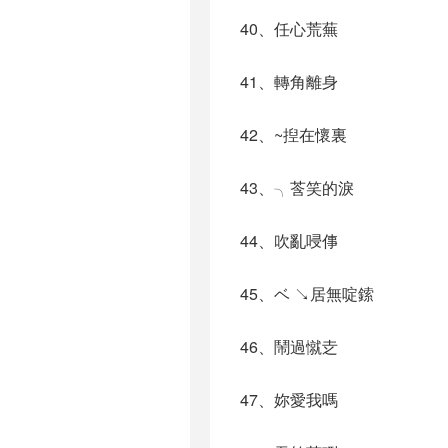
40、任心荒蕪
41、轉角離身
42、~揑在懷裏
43、╮莟笑的淚
44、吹亂唚倳
45、ベ ↘居無啶鎍
46、鬧過憱赱
47、妳愛我嗎