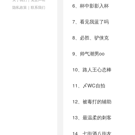
6、杯中影影入杯
隐私政策
|
联系我们
7、看见我蓝了吗
8、必胜、驴侠克
9、帅气潮男oo
10、路人王心态棒
11、〆WC自拍ゝ
12、被毒打的辅助
13、最温柔的刺客
14、七街酒八街友