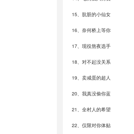
15、肮脏的小仙女
16、奈何桥上等你
17、现役熬夜选手
18、对不起没关系
19、卖咸蛋的超人
20、我真没偷你蓝
21、全村人的希望
22、仅限对你体贴