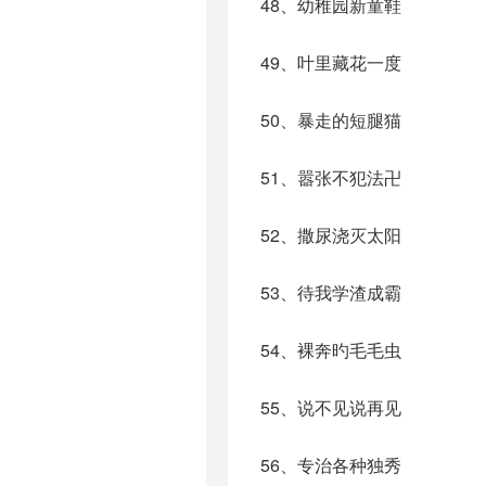
48、幼稚园新童鞋
49、叶里藏花一度
50、暴走的短腿猫
51、嚣张不犯法卍
52、撒尿浇灭太阳
53、待我学渣成霸
54、裸奔旳毛毛虫
55、说不见说再见
56、专治各种独秀