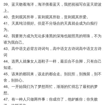
39、蓝天吻着海洋，海洋偎着蓝天，我把祝福写在蓝天碧波
上。
40、贵则观其所举，富则观其所欲，贫则观其所爱。
41、天真纯洁很好。但是不分场合的天真就会成为白痴行
为。
42、我要努力成为无论多漆黑的深海也能照亮的明珠，不为
谁为我自己。
43、高中语文必背古诗词句，高中语文古诗词高中语文古诗
词
44、选男人就像女人选鞋子一样，最后合不合脚，只有自己
知道。
45、该来的都回来，该走的都会走。别抗拒，别挽留，别不
舍，别担心。
46、一开始我们为了梦想而忙，渐渐的忙得忘了最初的梦
想。
47、有一种人只做两件事：你成功了，他妒嫉你；你失败