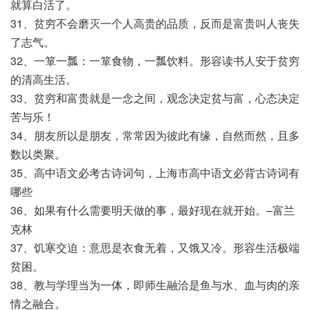
就算白活了。
31、贫穷不会磨灭一个人高贵的品质，反而是富贵叫人丧失
了志气。
32、一箪一瓢：一箪食物，一瓢饮料。形容读书人安于贫穷
的清高生活。
33、贫穷和富贵就是一念之间，观念决定贫与富，心态决定
苦与乐！
34、朋友所以是朋友，常常因为彼此有缘，自然而然，且多
数以类聚。
35、高中语文必考古诗词句，上海市高中语文必背古诗词有
哪些
36、如果有什么需要明天做的事，最好现在就开始。–富兰
克林
37、饥寒交迫：意思是衣食无着，又饿又冷。形容生活极端
贫困。
38、教与学理当为一体，即师生融洽是鱼与水、血与肉的亲
情之融合。