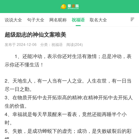
说说大全
句子大全
网名昵称
祝福语
取名大全

标语口号
签名大全
超级励志的神仙文案唯美
发布于 2024-12-06
分类：
祝福语
阅读(204)
爱说啦
1、还能冲动，表示你还对生活有激情；总是冲动，表
示你还不懂生活！
2、天地生人，有一人当有一人之业。人生在世，有一日当
尽一日之勤。
3、在物质开拓中去开拓崇高的精神;在精神开拓中去开拓人
生的价值。
4、幸福就是每天早晨醒来一看表，竟然还能再睡半个小
时。
5、失败，是成功蝉蜕下的虚壳；成功，是失败破裂后的彩