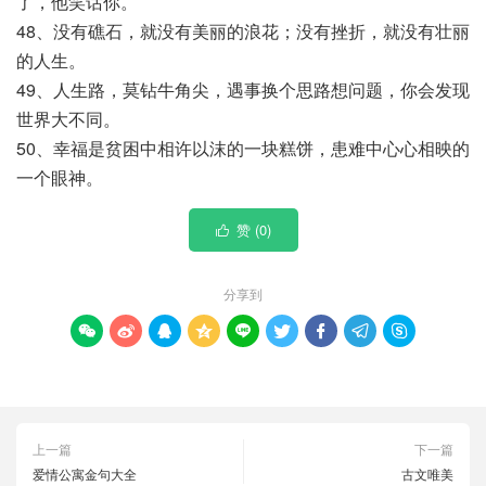
了，他笑话你。
48、没有礁石，就没有美丽的浪花；没有挫折，就没有壮丽
的人生。
49、人生路，莫钻牛角尖，遇事换个思路想问题，你会发现
世界大不同。
50、幸福是贫困中相许以沫的一块糕饼，患难中心心相映的
一个眼神。
赞 (
0
)

分享到









上一篇
下一篇
爱情公寓金句大全
古文唯美