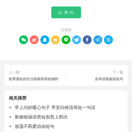
赞 (
0
)

分享到









上一篇
下一篇
给男朋友的生日祝福语简短独特
吉祥话祝福语短句
相关推荐
早上问好暖心句子 早安问候语简短一句话
新婚祝福语简短创意上档次
放荡不羁爱自由短句