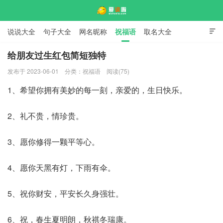
说说大全
句子大全
网名昵称
祝福语
取名大全

标语口号
签名大全
给朋友过生红包简短独特
发布于 2023-06-01
分类：
祝福语
阅读(75)
爱说啦
1、希望你拥有美妙的每一刻，亲爱的，生日快乐。
2、礼不贵，情珍贵。
3、愿你修得一颗平等心。
4、愿你天黑有灯，下雨有伞。
5、祝你财安，平安长久身强壮。
6、祝，春生夏明朗，秋祺冬瑞康。