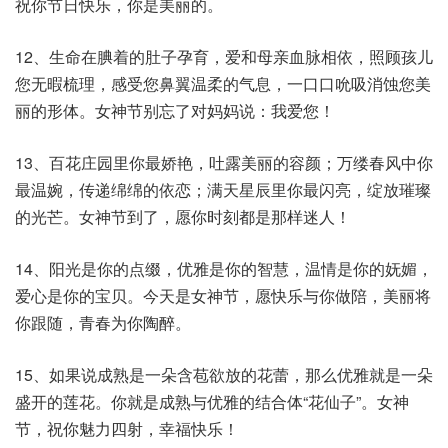
祝你节日快乐，你是美丽的。
12、生命在腆着的肚子孕育，爱和母亲血脉相依，照顾孩儿
您无暇梳理，感受您鼻翼温柔的气息，一口口吮吸消蚀您美
丽的形体。女神节别忘了对妈妈说：我爱您！
13、百花庄园里你最娇艳，吐露美丽的容颜；万缕春风中你
最温婉，传递绵绵的依恋；满天星辰里你最闪亮，绽放璀璨
的光芒。女神节到了，愿你时刻都是那样迷人！
14、阳光是你的点缀，优雅是你的智慧，温情是你的妩媚，
爱心是你的宝贝。今天是女神节，愿快乐与你做陪，美丽将
你跟随，青春为你陶醉。
15、如果说成熟是一朵含苞欲放的花蕾，那么优雅就是一朵
盛开的莲花。你就是成熟与优雅的结合体“花仙子”。女神
节，祝你魅力四射，幸福快乐！