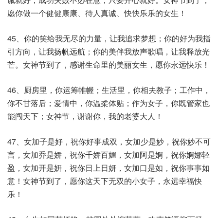
愿你做一个健健康康、待人真诚、快快乐乐的女生！
45、你的笑给我无尽的力量，让我追求梦想；你的好为我指
引方向，让我扬帆远航；你的美伴我放声歌唱，让我释放光
芒。女神节到了，感谢生命里的美丽女生，愿你永远快乐！
46、厨房里，你运筹帷幄；生活里，你相夫教子；工作中，
你不甘落后；爱情中，你温柔体贴；作为女子，你既管家也
能闯天下；女神节，谢谢你，我的老婆大人！
47、女加子是好，祝你好事成双，女加少是妙，祝你妙不可
言，女加乔是娇，祝你千娇百媚，女加阿是婀，祝你婀娜轻
盈，女加开是妍，祝你日上日妍，女加口是如，祝你事事如
意！女神节到了，愿你这天下无双的小女子，永远幸福快
乐！