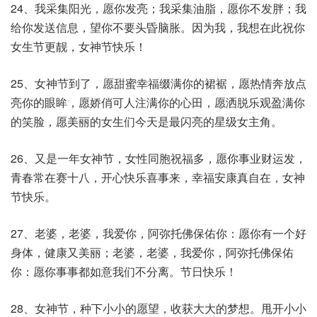
24、我采集阳光，愿你发亮；我采集油脂，愿你不发胖；我
给你发送信息，望你不要头昏脑胀。因为我，我想在此祝你
女生节更靓，女神节快乐！
25、女神节到了，愿甜蜜幸福缀满你的裙裾，愿热情奔放点
亮你的眼眸，愿娇俏可人注满你的心田，愿洒脱乐观盈满你
的笑脸，愿美丽的女生们今天是最闪亮的星级女主角。
26、又是一年女神节，女性同胞祝福多，愿你事业财运发，
青春常在赛十八，开心快乐喜事来，幸福安康真自在，女神
节快乐。
27、老婆，老婆，我爱你，阿弥托佛保佑你：愿你有一个好
身体，健康又美丽；老婆，老婆，我爱你，阿弥托佛保佑
你：愿你事事都如意我们不分离。节日快乐！
28、女神节，种下小小的愿望，收获大大的梦想。甩开小小