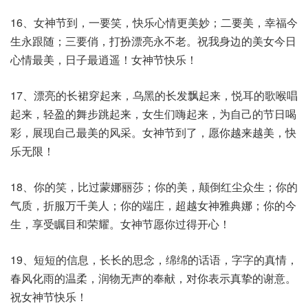
16、女神节到，一要笑，快乐心情更美妙；二要美，幸福今
生永跟随；三要俏，打扮漂亮永不老。祝我身边的美女今日
心情最美，日子最逍遥！女神节快乐！
17、漂亮的长裙穿起来，乌黑的长发飘起来，悦耳的歌喉唱
起来，轻盈的舞步跳起来，女生们嗨起来，为自己的节日喝
彩，展现自己最美的风采。女神节到了，愿你越来越美，快
乐无限！
18、你的笑，比过蒙娜丽莎；你的美，颠倒红尘众生；你的
气质，折服万千美人；你的端庄，超越女神雅典娜；你的今
生，享受瞩目和荣耀。女神节愿你过得开心！
19、短短的信息，长长的思念，绵绵的话语，字字的真情，
春风化雨的温柔，润物无声的奉献，对你表示真挚的谢意。
祝女神节快乐！