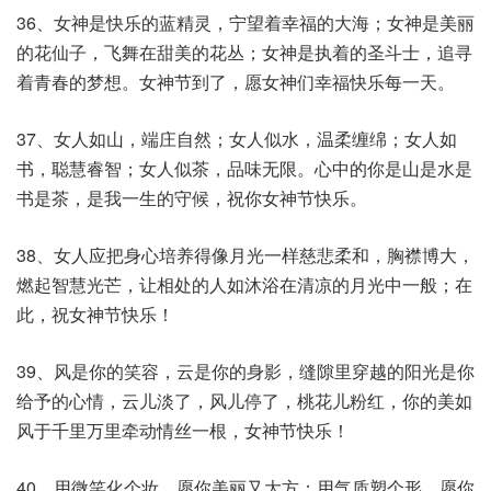
36、女神是快乐的蓝精灵，宁望着幸福的大海；女神是美丽
的花仙子，飞舞在甜美的花丛；女神是执着的圣斗士，追寻
着青春的梦想。女神节到了，愿女神们幸福快乐每一天。
37、女人如山，端庄自然；女人似水，温柔缠绵；女人如
书，聪慧睿智；女人似茶，品味无限。心中的你是山是水是
书是茶，是我一生的守候，祝你女神节快乐。
38、女人应把身心培养得像月光一样慈悲柔和，胸襟博大，
燃起智慧光芒，让相处的人如沐浴在清凉的月光中一般；在
此，祝女神节快乐！
39、风是你的笑容，云是你的身影，缝隙里穿越的阳光是你
给予的心情，云儿淡了，风儿停了，桃花儿粉红，你的美如
风于千里万里牵动情丝一根，女神节快乐！
40、用微笑化个妆，愿你美丽又大方；用气质塑个形，愿你