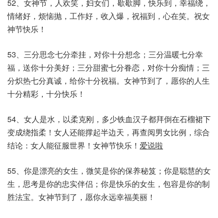
52、女神节，人欢笑，妇女们，歇歇脚，快乐到，幸福绕，
情绪好，烦恼抛，工作好，收入爆，祝福到，心在笑。祝女
神节快乐！
53、三分思念七分牵挂，对你十分想念；三分温暖七分幸
福，送你十分美好；三分甜蜜七分眷恋，对你十分痴情；三
分炽热七分真诚，给你十分祝福。女神节到了，愿你的人生
十分精彩，十分快乐！
54、女人是水，以柔克刚，多少铁血汉子都拜倒在石榴裙下
变成绕指柔！女人还能撑起半边天，再查阅男女比例，综合
结论：女人能征服世界！女神节快乐！
爱说啦
55、你是漂亮的女生，微笑是你的保养秘笈；你是聪慧的女
生，思考是你的忠实伴侣；你是快乐的女生，包容是你的制
胜法宝。女神节到了，愿你永远幸福美丽！