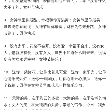
的，朋友总是永恒的；爱情是用心经营的，世界上没有什么
大不了的。女神节快乐！
8、女神节里你最酷，幸福和你齐跳舞；女神节里你最美，
蝴蝶绕你翩翩飞；女神节里你最富，财神为你来开路。女神
节到了，愿你快乐！
9、没有太阳，花朵不会开。没有爱，幸福不会来。没有女
人，也就没有爱；没有女人，世界不知道什么叫未来。祝福
所有美女永远幸福！女神节快乐！
10、送你一朵鲜花，让你比花儿可爱；送你一束阳光，让你
心情阳光灿烂；送你一句问候，让你心潮开心澎湃；送你一
个祝福，愿你在女神节里像花儿一样快乐绽放。
11、天际的美，在于彩云的多变；大海的美，在于浩瀚的海
水；女人的美，在天纯洁的关爱，辛勤的劳作。今日，我要