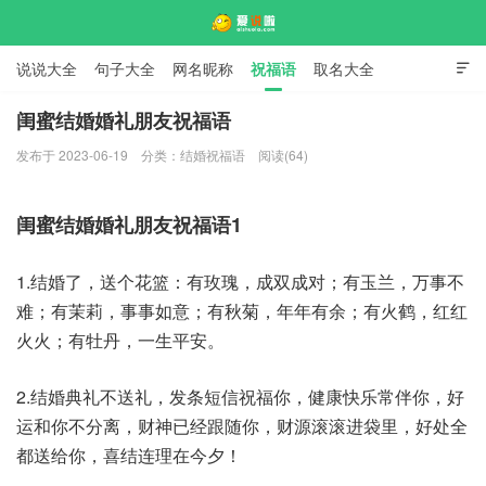
说说大全
句子大全
网名昵称
祝福语
取名大全

标语口号
签名大全
闺蜜结婚婚礼朋友祝福语
发布于 2023-06-19
分类：
结婚祝福语
阅读(64)
爱说啦
闺蜜结婚婚礼朋友祝福语1
1.结婚了，送个花篮：有玫瑰，成双成对；有玉兰，万事不
难；有茉莉，事事如意；有秋菊，年年有余；有火鹤，红红
火火；有牡丹，一生平安。
2.结婚典礼不送礼，发条短信祝福你，健康快乐常伴你，好
运和你不分离，财神已经跟随你，财源滚滚进袋里，好处全
都送给你，喜结连理在今夕！