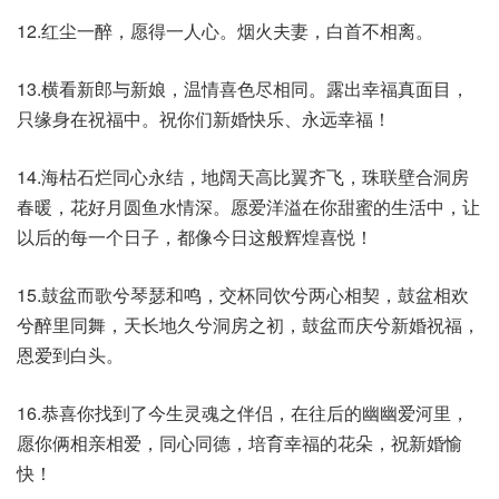
12.红尘一醉，愿得一人心。烟火夫妻，白首不相离。
13.横看新郎与新娘，温情喜色尽相同。露出幸福真面目，
只缘身在祝福中。祝你们新婚快乐、永远幸福！
14.海枯石烂同心永结，地阔天高比翼齐飞，珠联壁合洞房
春暖，花好月圆鱼水情深。愿爱洋溢在你甜蜜的生活中，让
以后的每一个日子，都像今日这般辉煌喜悦！
15.鼓盆而歌兮琴瑟和鸣，交杯同饮兮两心相契，鼓盆相欢
兮醉里同舞，天长地久兮洞房之初，鼓盆而庆兮新婚祝福，
恩爱到白头。
16.恭喜你找到了今生灵魂之伴侣，在往后的幽幽爱河里，
愿你俩相亲相爱，同心同德，培育幸福的花朵，祝新婚愉
快！