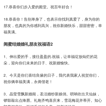
17.恭喜你们步入爱的殿堂。祝百年好合！
18.恭喜你！告别单身了，也表示你找到真爱了，身为你的
朋友，也真的为你感到高兴，祝你新婚快乐，甜甜密密，幸
福美满。
闺蜜结婚婚礼朋友祝福语2
1、伸出爱的手，接往盈盈的.祝福，让幸福绽放灿烂的花
朵，迎向你们未来的日子、祝新婚愉快。
2、今天是你们喜结良缘的日子，我代表我家人祝贺你们，
祝你俩幸福美满，永俦偕老！
3、晶莹雪飘新婚闹，圣洁婚纱新娘俏。唢呐吹出天仙妹，
锣鼓敲出点绛唇。礼炮齐鸣喜庆来，雪花梅花并蒂开。知心