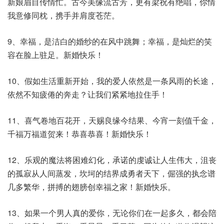
新娘眉目传情忙。古今美缘流古芳，更有梁祝有绝唱，你情
我意修同枕，携手并肩度苍茫。
9、幸福，是洁白的婚纱的在风中跳舞；幸福，是灿烂的笑
容在脸上驻足。新婚快乐！
10、假如生活重新开始，我的爱人依然是一条风雨的长途，
依然不知疲倦的奔走？让我们紧紧地拉住手！
11、喜气卷地百花开，天赐良缘今结果、今宵一刻值千金，
千福万福道贺来！恭喜恭喜！新婚快乐！
12、乐观的魔法将困难幻化，承诺的虔诚让人生伟大，沮丧
的孤寂从人间蒸发，坎坷的结界成勇者天下，倔强的执念谱
几多繁华，拼搏的翅膀创幸福之家！新婚快乐。
13、如果一个男人真的爱你，无论你们在一起多久，都会陪