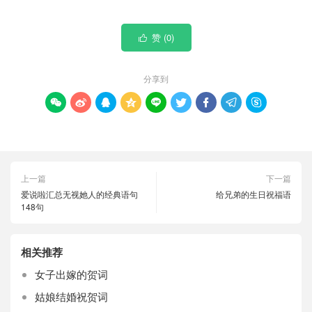
赞 (
0
)

分享到









上一篇
下一篇
爱说啦汇总无视她人的经典语句
给兄弟的生日祝福语
148句
相关推荐
女子出嫁的贺词
姑娘结婚祝贺词