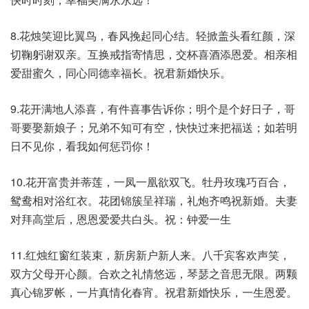
8.花烛笑迎比翼鸟，春风挽起同心结。轻掀盖头看红颜，深
切鞠躬谢双亲。互换戒指寄情思，交杯喜酒添恩爱。相亲相
爱甜蜜久，同心同德幸福长。祝君新婚快乐。
9.花开满地人添喜，有件喜事告诉你；明个是个好日子，哥
哥要娶新娘子；兄弟不知可有空，快快过来把福送；如若明
日不见你，看我如何惩罚你！
10.花开富贵并蒂莲，一凤一凰欲双飞。牡丹玫瑰巧百合，
鸳鸯相对浴红衣。花团锦簇呈祥瑞，礼炮齐鸣祝新婚。夫妻
对拜高堂后，恩恩爱爱共白头。祝：钟爱一生
11.红烛红窗红装束，新房新户新人来。八千宾客欢声笑，
双方父母开心颜。合欢之礼情悠远，琴瑟之音思无限。两颗
真心锦罗帐，一片真情化春宵。祝君新婚快乐，一生恩爱。