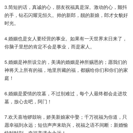
3.简短的话，真诚的心，朋友祝福真是深。激动的心，颤抖
的手，钻石闪耀见恒久。帅的新郎，靓的新娘，郎才女貌好
时光。
4.婚姻也是女人要经营的事业。如果有一天世界末日来了，
你脑子里想的肯定不会是事业，而是家人。
5.婚姻是神所设立的，美满的婚姻是神所赐恩的；愿我们的
神将天上所有的福，地里所藏的福，都赐给你们和你们的家
庭！
6.婚姻是爱情的坟墓，不过别难过，每个人最终都会走进坟
墓，放心去吧，阿门！
7.欢天喜地锣鼓响，娇美新娘家中娶；千万祝福为你道，只
愿幸福到永远；短信声声来助兴，祝福之语不间断：新婚愉
快时时刻，幸福美满永永远！