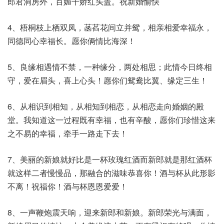
郎君洞房外，百媚千娇红头盖。祝新婚愉快
4、梧桐枝上栖双凤，菡萏花间立并鸳，相亲相爱幸福永，
同德同心幸福长。愿你俩情比海深！
5、良缘相遇情不禁，一种缘分，两处相思；此情今日终相
守，爱在眉头，喜上心头！愿你们鸳鸯比翼、缘定三生！
6、从相识到相知，从相知到相恋，从相恋走向婚姻的殿
堂。我知道这一过程既有幸福，也有辛酸，愿你们珍惜这来
之不易的幸福，牵手一路走下去！
7、美丽的新娘就好比是一杯玫瑰红酒而新郎就是那红酒杯
就这样二者慢慢品，那融合的滋味恭喜你！酒与杯从此形影
不离！祝福你！酒与杯恩恩爱爱！
8、一声鞭炮震天响，迎来新郎和新娘。新郎荣光与满面，