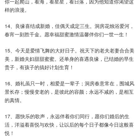
你一起爬山，看海，看星星，看日落，因为他知道你渴望这
样的浪漫。
14、良缘喜结成新婚，佳偶天成定三生。洞房花烛浴爱河，
春宵一刻胜千金。愿幸福甜蜜激情温馨伴你们一世一生！
15、今天是爱情飞舞的大好日子。祝天下的老夫老妻合合美
美，新婚夫妇甜甜蜜蜜。还单身的喜遇良缘，已结婚的早生
贵子，有孩子的搞好计划生育！
16、婚礼虽只一时，相爱是一辈子；洞房春意常在，围城风
景长存；慢慢变老的，是彼此的容颜；永远不减的，是相互
的真情。
17、愿快乐的歌声，永远伴着你们同行，愿你们婚后的生
活，洋溢着喜悦与欢快，让以后的每个日子都像今日这般喜
悦！