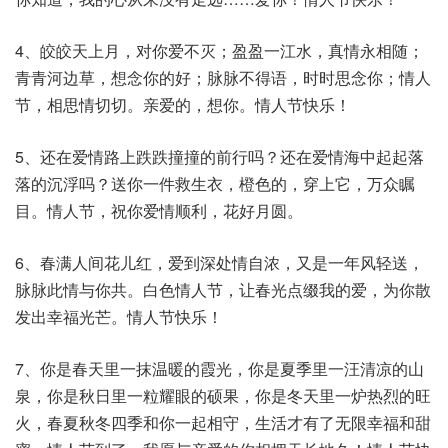
4、皎皎天上月，对你爱不灭；盈盈一江水，真情永相随；
青青河边草，想念你的好；脉脉不得语，时时思念你；情人
节，相思情切切。亲爱的，想你。情人节快乐！
5、还在爱情路上跌跌撞撞的前行吗？还在爱情海中起起落
落的沉浮吗？送你一件救生衣，橙色的，穿上它，万众瞩
目。情人节，祝你爱情顺利，花好月圆。
6、春满人间花儿红，爱到深处情自浓，又是一年风轻送，
脉脉此情与你共。白色情人节，让春光点缀我的爱，为你散
发出幸福光芒。情人节快乐！
7、你是春天里一抹温暖的霞光，你是夏季里一汪清凉的山
泉，你是秋日里一粒耀眼的硕果，你是冬天里一炉热烈的旺
火，春夏秋冬四季和你一起相守，生活才有了无限幸福和甜