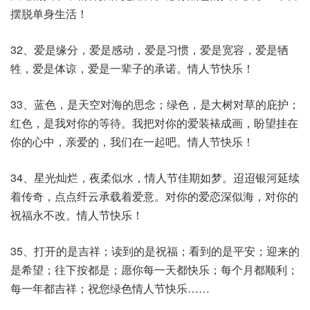
摆脱单身生活！
32、爱是缘分，爱是感动，爱是习惯，爱是宽容，爱是牺
牲，爱是体谅，爱是一辈子的承诺。情人节快乐！
33、蓝色，是天空对海的思念；绿色，是大树对草的庇护；
红色，是我对你的等待。我把对你的爱装裱成画，盼望挂在
你的心中，亲爱的，我们在一起吧。情人节快乐！
34、星光灿烂，夜柔似水，情人节佳期如梦。迢迢银河延续
着传奇，点点纤云承载着爱意。对你的爱恋深似海，对你的
祝福永不改。情人节快乐！
35、打开的是吉祥；读到的是祝福；看到的是平安；迎来的
是希望；往下按都是；愿你每一天都快乐；每个月都顺利；
每一年都吉祥；祝您绿色情人节快乐……