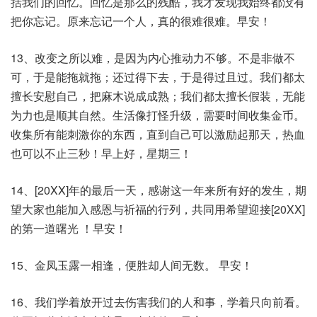
括我们的回忆。回忆是那么的残酷，我才发现我始终都没有
把你忘记。原来忘记一个人，真的很难很难。早安！
13、改变之所以难，是因为内心推动力不够。不是非做不
可，于是能拖就拖；还过得下去，于是得过且过。我们都太
擅长安慰自己，把麻木说成成熟；我们都太擅长假装，无能
为力也是顺其自然。生活像打怪升级，需要时间收集金币。
收集所有能刺激你的东西，直到自己可以激励起那天，热血
也可以不止三秒！早上好，星期三！
14、[20XX]年的最后一天，感谢这一年来所有好的发生，期
望大家也能加入感恩与祈福的行列，共同用希望迎接[20XX]
的第一道曙光 ！早安！
15、金凤玉露一相逢，便胜却人间无数。 早安！
16、我们学着放开过去伤害我们的人和事，学着只向前看。