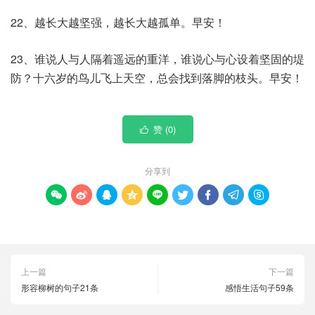
22、越长大越坚强，越长大越孤单。早安！
23、谁说人与人隔着遥远的重洋，谁说心与心设着坚固的堤
防？十六岁的鸟儿飞上天空，总会找到落脚的枝头。早安！
赞 (
0
)

分享到









上一篇
下一篇
形容柳树的句子21条
感悟生活句子59条