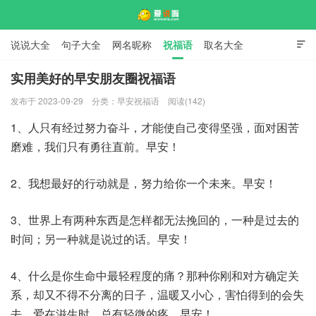
说说大全
句子大全
网名昵称
祝福语
取名大全

标语口号
签名大全
实用美好的早安朋友圈祝福语
发布于 2023-09-29
分类：
早安祝福语
阅读(142)
爱说啦
1、人只有经过努力奋斗，才能使自己变得坚强，面对困苦
磨难，我们只有勇往直前。早安！
2、我想最好的行动就是，努力给你一个未来。早安！
3、世界上有两种东西是怎样都无法挽回的，一种是过去的
时间；另一种就是说过的话。早安！
4、什么是你生命中最轻程度的痛？那种你刚和对方确定关
系，却又不得不分离的日子，温暖又小心，害怕得到的会失
去。爱在滋生时，总有轻微的疼。早安！