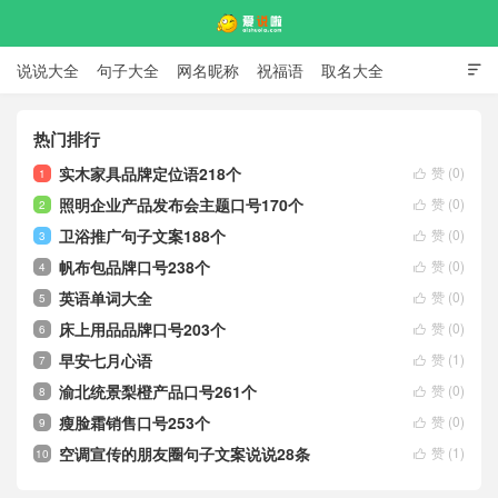
说说大全
句子大全
网名昵称
祝福语
取名大全

标语口号
签名大全
热门排行
实木家具品牌定位语218个
赞 (
0
)
1
爱说啦

照明企业产品发布会主题口号170个
赞 (
0
)
2

卫浴推广句子文案188个
赞 (
0
)
3

帆布包品牌口号238个
赞 (
0
)
4

英语单词大全
赞 (
0
)
5

床上用品品牌口号203个
赞 (
0
)
6

早安七月心语
赞 (
1
)
7

渝北统景梨橙产品口号261个
赞 (
0
)
8

瘦脸霜销售口号253个
赞 (
0
)
9

空调宣传的朋友圈句子文案说说28条
赞 (
1
)
10
