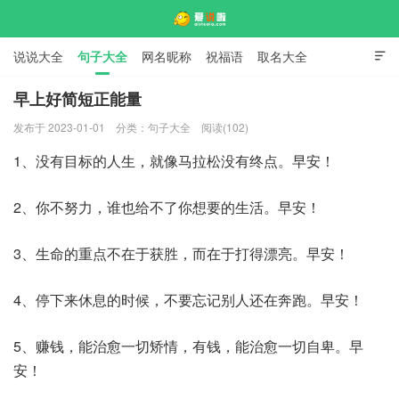
说说大全
句子大全
网名昵称
祝福语
取名大全

标语口号
签名大全
早上好简短正能量
发布于 2023-01-01
分类：
句子大全
阅读(102)
爱说啦
1、没有目标的人生，就像马拉松没有终点。早安！
2、你不努力，谁也给不了你想要的生活。早安！
3、生命的重点不在于获胜，而在于打得漂亮。早安！
4、停下来休息的时候，不要忘记别人还在奔跑。早安！
5、赚钱，能治愈一切矫情，有钱，能治愈一切自卑。早
安！