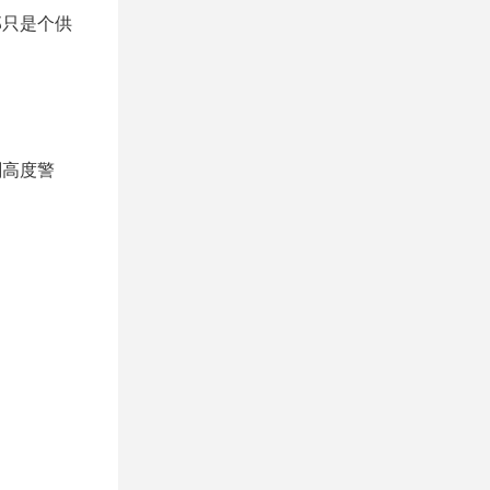
那只是个供
刻高度警
。