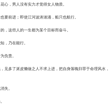
人花心，男人没有实力才觉得女人物质。
轮也要前进；即使江河波涛汹涌，船只也航行。
丽的，这些人的一生都为某个目标而奋斗。
能知，乃在能行。
行为负责。
地，见多了涎皮懒做之人不求上进，把自身落魄归罪于命理风水
玩消失。
为。