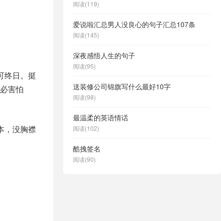
阅读(119)
爱说啦汇总男人没良心的句子汇总107条
阅读(145)
深夜感悟人生的句子
阅读(95)
可终日。挺
送装修公司锦旗写什么最好10字
必害怕
阅读(98)
最温柔的英语情话
本，没胸襟
阅读(102)
酷拽签名
阅读(90)