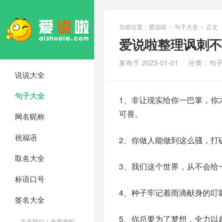
当前位置：
爱说啦
句子大全
正文
>
>
爱说啦整理讽刺不
发布于 2023-01-01
分类：
句
说说大全
句子大全
1、非让现实给你一巴掌，你
可畏。
网名昵称
祝福语
2、你做人能做到这么骚，打
取名大全
3、我们这个世界，从不会给
标语口号
4、种子牢记着雨滴献身的叮
签名大全
5、你总要为了梦想，全力以
关于我们
|
免责声明