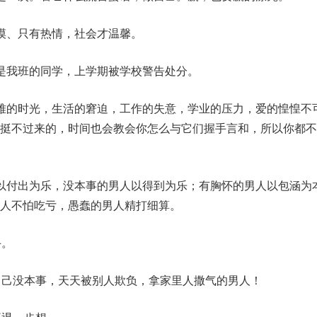
漠、只有热情，社会才温馨。
是我班的同学，上学期被学校警告处分。
难的时光，生活的窘迫，工作的失意，学业的压力，爱的惶惶不
挺不过来的，时间也会教会你怎么与它们握手言和，所以你都不
以付出为乐，没本事的男人以得到为乐；有胸怀的男人以包涵为
人不怕吃亏，愚蠢的男人精打细算。
手。
自己没本事，天天被别人欺负，拿家里人撒气的男人！