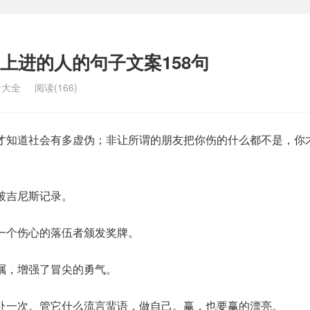
上进的人的句子文案158句
子大全
阅读(166)
才知道社会有多虚伪；非让所谓的朋友把你伤的什么都不是，你
破吉尼斯记录。
一个伤心的落伍者颁发奖牌。
嘱，增强了冒尖的勇气。
赴一次。管它什么流言蜚语，做自己。赢，也要赢的漂亮。