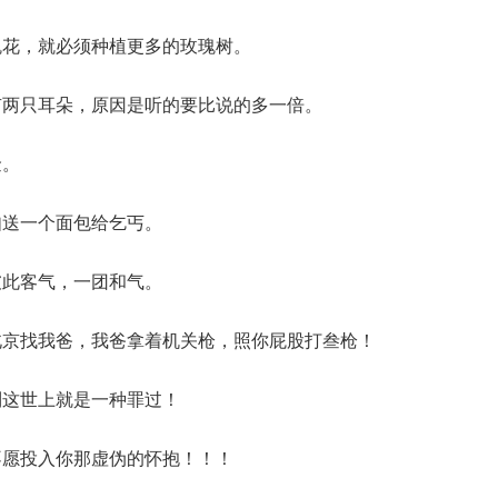
瑰花，就必须种植更多的玫瑰树。
有两只耳朵，原因是听的要比说的多一倍。
金。
如送一个面包给乞丐。
彼此客气，一团和气。
北京找我爸，我爸拿着机关枪，照你屁股打叁枪！
到这世上就是一种罪过！
不愿投入你那虚伪的怀抱！！！