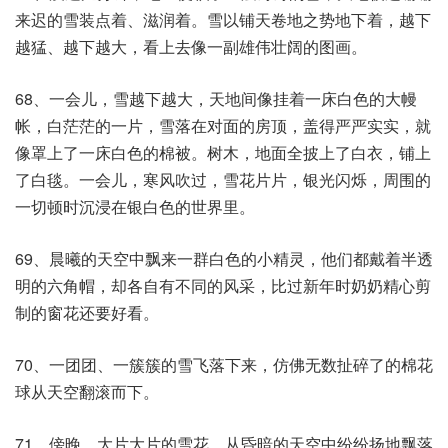
来迟的雪装点着、滋润着。雪以铺天卷地之势地下着，越下
越猛、越下越大，看上去像一副雄伟壮阔的图画。
68、一会儿，雪越下越大，天地间像挂着一床白色的大幔
帐，白茫茫的一片，雪落在对面的房顶，盖得严严实实，就
像罩上了一床白色的棉被。树木，地面全披上了白衣，铺上
了白毯。一会儿，寒风吹过，雪花片片，银光闪烁，周围的
一切顿时沉浸在银白色的世界里。
69、晨曦的天空中飘来一群白色的小精灵，他们都戴着半透
明的六角帽，却各自有不同的风采，比过新年时奶奶精心剪
制的窗花还要好看。
70、一团团、一簇簇的雪飞落下来，仿佛无数扯碎了的棉花
球从天空翻滚而下。
71、傍晚，大片大片的雪花，从昏暗的天空中纷纷扬地飘落