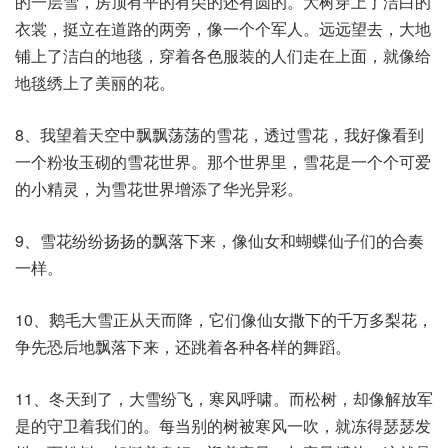
的一层雪，房顶有平的有尖的还有圆的。大树穿上了洁白的
衣裳，挺立在道路的两旁，像一个个军人。远远望去，大地
铺上了洁白的地毯，穿着各色服装的人们走在上面，就像给
地毯绣上了美丽的花。
8、我望着天空中飘飘荡荡的雪花，透过雪花，我好像看到
一个粉妆玉砌的雪花世界。那个世界里，雪花是一个个可爱
的小精灵，为雪花世界增添了华光异彩。
9、雪花纷纷扬扬的飘落下来，像仙女和蝴蝶仙子们的合奏
一样。
10、鹅毛大雪正从天而降，它们像仙女撒下的千万多梨花，
争先恐后地飘落下来，还跳着各种各样的舞蹈。
11、冬天到了，大雪纷飞，寒风呼啸。而松树，却像解放军
是的守卫着我们的。每当别的树被寒风一吹，就冻得瑟瑟发