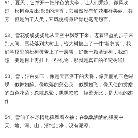
51、夏天，它撑开一把绿色的大伞，让人们乘凉。微风吹
过，松树会发出淡淡的清香，它虽然没有鲜花那样美丽、芬
芳，但是为了人类，它既使粉身碎骨也毫无怨言。
52、雪花纷纷扬扬地从天空中飘落下来。迈着轻盈的步子来
到人间。雪花落到大树上，给大树披上了一件“新衣裳”，我
们学校里的松树覆盖上了一层雪，好像一颗圣诞树，我幻
想：要是树上再挂上一些礼物，那就是真正的圣诞树啦!
53、雪，洁白如玉，像是天宫派下的天将，像美丽的玉色蝴
蝶，似舞如醉。像吹落的蒲公英，似飘如飞；像天使的赏赠
的白色花朵；忽散忽聚，飘飘悠悠，轻盈无比，是大地的杰
作！
54、雪仙子在尽情地挥舞着衣袖；在飘飘洒洒的弹奏中，
天、地、河、山，清纯洁净，没有泥潭。