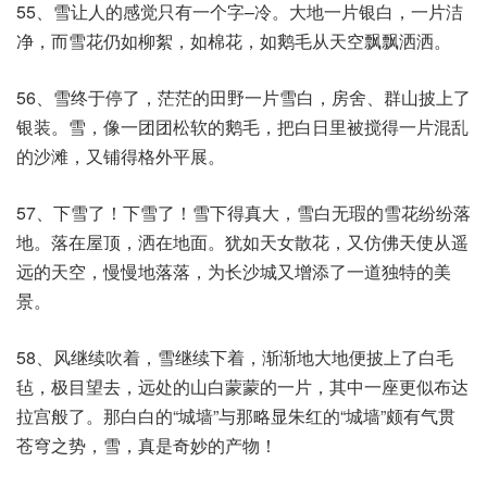
55、雪让人的感觉只有一个字–冷。大地一片银白，一片洁
净，而雪花仍如柳絮，如棉花，如鹅毛从天空飘飘洒洒。
56、雪终于停了，茫茫的田野一片雪白，房舍、群山披上了
银装。雪，像一团团松软的鹅毛，把白日里被搅得一片混乱
的沙滩，又铺得格外平展。
57、下雪了！下雪了！雪下得真大，雪白无瑕的雪花纷纷落
地。落在屋顶，洒在地面。犹如天女散花，又仿佛天使从遥
远的天空，慢慢地落落，为长沙城又增添了一道独特的美
景。
58、风继续吹着，雪继续下着，渐渐地大地便披上了白毛
毡，极目望去，远处的山白蒙蒙的一片，其中一座更似布达
拉宫般了。那白白的“城墙”与那略显朱红的“城墙”颇有气贯
苍穹之势，雪，真是奇妙的产物！