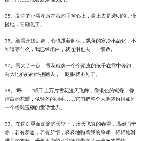
35、晶莹的小雪花落在我的手掌心上，看上去是透明的，慢
慢地，它融化了。
36、细雪开始乱舞，心也跟着起伏，飘落的寒冷不融化，不
知道等什么，我已经坦白，就连泪也去一一细数。
37、雪大了一点，雪花就像一个个顽皮的孩子在雪中奔跑，
向大地妈妈的怀抱跑去，一眨眼就不见了。
38、“呼——”成千上万片雪花漫天飞舞，像银色的蝴蝶，像
洁白的花瓣，像轻盈的羽毛……它们把整个大地装扮得如同
一个粉雕玉砌的童话世界。
39、在这沉重而深邃的天空下，漫天飞舞的春雪，温婉而宁
静，若有所思，若有所悟，轻轻地吻着我的脸颊，轻轻地滑
进我的衣领，千年不变的娇容给我带来了一缕春的柔情。