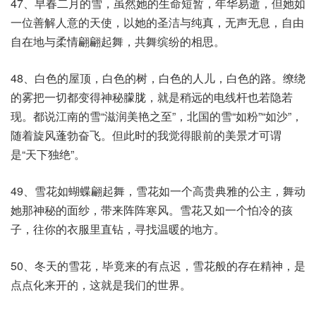
47、早春二月的雪，虽然她的生命短暂，年华易逝，但她如
一位善解人意的天使，以她的圣洁与纯真，无声无息，自由
自在地与柔情翩翩起舞，共舞缤纷的相思。
48、白色的屋顶，白色的树，白色的人儿，白色的路。缭绕
的雾把一切都变得神秘朦胧，就是稍远的电线杆也若隐若
现。都说江南的雪“滋润美艳之至”，北国的雪“如粉”“如沙”，
随着旋风蓬勃奋飞。但此时的我觉得眼前的美景才可谓
是“天下独绝”。
49、雪花如蝴蝶翩起舞，雪花如一个高贵典雅的公主，舞动
她那神秘的面纱，带来阵阵寒风。雪花又如一个怕冷的孩
子，往你的衣服里直钻，寻找温暖的地方。
50、冬天的雪花，毕竟来的有点迟，雪花般的存在精神，是
点点化来开的，这就是我们的世界。