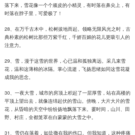
落下来，雪花像一个个顽皮的小精灵，有时落在鼻尖上，有
时落在脖子里，可爱极了！
28、在万千古木中，松树拔地而起。领略无限风光之时，古
典朴素的松树比那些万紫千红，千娇百媚的花儿更吸引人的
注意力。
29、雪，漫于这雪的世界，心已温和孤独离远。采几束雪
花，温和这薄棉的冰隔。掌心流逝，飞扬思绪如同这雪花凝
成我的思念。
30、一夜大雪，城市的房顶上积起了一层厚雪，站在高楼的
平顶上望出去，就像连绵起伏的雪山。傍晚，大片大片的雪
花，从昏暗的天空中纷纷扬地飘落下来。霎时间，山川、田
野、村庄，全都笼罩在白蒙蒙的大雪之中。
31、雪仍在落着，如盐撒在我的伤口。但我知道，这种疼痛