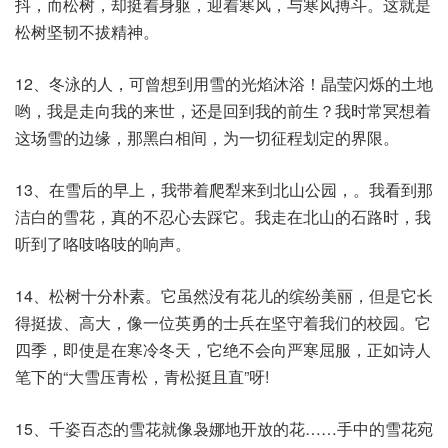
抖，而松树，却挺着身躯，迎着寒风，与寒风搏斗。这就是
松树坚韧不拔精神。
12、冬泳的人，可曾想到用雪的光焰沐浴！晶莹闪烁的土地
哟，我是走向我的来世，还是回到我的前生？我时常冥想着
这场雪的边缘，那黑白相间，为一切征程划定的界限。
13、在雪后的早上，我带着爬犁来到北山公园，。我看到那
洁白的雪花，真的不忍心去踩它。我走在北山的石路时，我
听到了咯吱咯吱的响声。
14、松树十分朴素。它虽然没有花儿的缤纷美丽，但是它长
得挺拔、高大，像一位英勇的士兵在坚守着我们的校园。它
四季，即使是在寒冷冬天，它绝不会向严寒屈服，正如诗人
笔下的“大雪压青松，青松挺且直”呀!
15、千姿百态的雪花就像袅娜地开放的花……手中的雪花宛