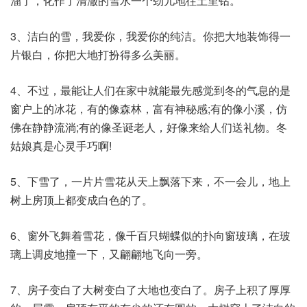
溜了，化作了清澈的雪水一个劲儿地往土里钻。
3、洁白的雪，我爱你，我爱你的纯洁。你把大地装饰得一
片银白，你把大地打扮得多么美丽。
4、不过，最能让人们在家中就能最先感觉到冬的气息的是
窗户上的冰花，有的像森林，富有神秘感;有的像小溪，仿
佛在静静流淌;有的像圣诞老人，好像来给人们送礼物。冬
姑娘真是心灵手巧啊!
5、下雪了，一片片雪花从天上飘落下来，不一会儿，地上
树上房顶上都变成白色的了。
6、窗外飞舞着雪花，像千百只蝴蝶似的扑向窗玻璃，在玻
璃上调皮地撞一下，又翩翩地飞向一旁。
7、房子变白了大树变白了大地也变白了。房子上积了厚厚