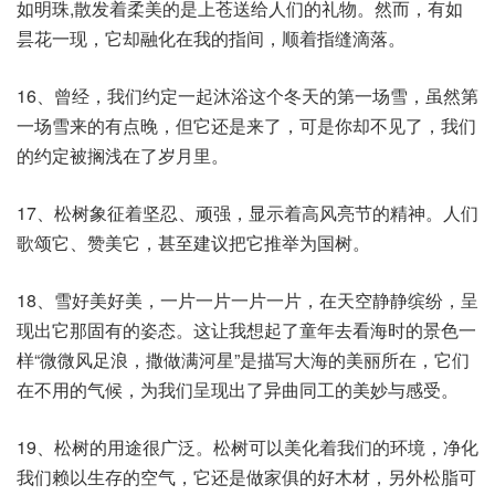
如明珠,散发着柔美的是上苍送给人们的礼物。然而，有如
昙花一现，它却融化在我的指间，顺着指缝滴落。
16、曾经，我们约定一起沐浴这个冬天的第一场雪，虽然第
一场雪来的有点晚，但它还是来了，可是你却不见了，我们
的约定被搁浅在了岁月里。
17、松树象征着坚忍、顽强，显示着高风亮节的精神。人们
歌颂它、赞美它，甚至建议把它推举为国树。
18、雪好美好美，一片一片一片一片，在天空静静缤纷，呈
现出它那固有的姿态。这让我想起了童年去看海时的景色一
样“微微风足浪，撒做满河星”是描写大海的美丽所在，它们
在不用的气候，为我们呈现出了异曲同工的美妙与感受。
19、松树的用途很广泛。松树可以美化着我们的环境，净化
我们赖以生存的空气，它还是做家俱的好木材，另外松脂可