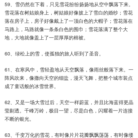
59、雪仍然在下着，只见雪花纷纷扬扬地从空中飘落下来。
雪花落在树姑娘身上，树姑娘好像披上了雪白的婚纱；雪花
落在房子上，房子好像戴上了一顶白色的大帽子；雪花落在
马路上，马路就像一条条白色的围巾；雪花落满了整个大
地，大地就像盖上了一层厚厚的棉被。
60、绿松上的雪，使孤独的旅人听到了圣音。
61、在寒风中，雪轻盈地从天空飘落，像雨丝般落下来。一
阵风吹来，像撒向天空的细盐，漫天飞舞，把整个城市装点
成了童话般的冰雪世界。
62、又是一场大雪过后，天空一样蔚蓝，并且比海蓝得更晶
莹剔透。千峰万岭，极目一望，尽是白色，闪耀着一片连接
不断的银光。
63、千变万化的雪花，有时像片片花瓣飘飘荡荡，有时像缕