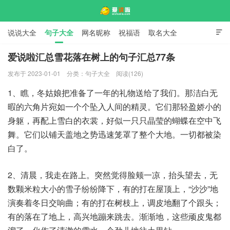
说说大全
句子大全
网名昵称
祝福语
取名大全

标语口号
签名大全
爱说啦汇总雪花落在树上的句子汇总77条
发布于 2023-01-01
分类：
句子大全
阅读(126)
爱说啦
1、瞧，冬姑娘把准备了一年的礼物送给了我们。那洁白无
暇的六角片宛如一个个坠入人间的精灵。它们那轻盈娇小的
身躯，再配上雪白的衣裳，好似一只只晶莹的蝴蝶在空中飞
舞。它们以铺天盖地之势迅速笼罩了整个大地。一切都被染
白了。
2、清晨，我走在路上。突然觉得脸颊一凉，抬头望去，无
数颗米粒大小的雪子纷纷降下，有的打在屋顶上，“沙沙”地
演奏着冬日交响曲；有的打在树枝上，调皮地翻了个跟头；
有的落在了地上，高兴地蹦来跳去。渐渐地，这些顽皮鬼都