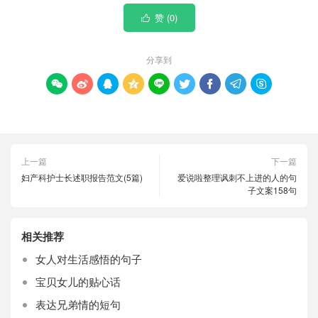
赞 (
0
)

分享到









上一篇
下一篇
妇产科护士长述职报告范文(5篇)
爱说啦整理讽刺不上进的人的句
子文案158句
相关推荐
女人对生活感悟的句子
宝贝女儿的贴心话
表达兄弟情的短句