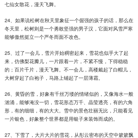
七仙女散花，漫天飞舞。
24、如果说松树在秋天里象征一个倔强的孩子的话，那么在
冬天里，松树则是一个勇敢坚强的男子汉，它面对风雪严寒
能够傲然挺立一个严冬而面不改色。
25、过了一会儿，雪片开始稠密起来，雪花也似乎大了起
来，仿佛梨花瓣儿，一片跟着一片，不紧不慢，下得稳稳
的；百片千片，漫天飞舞。不一会儿，高楼戴起了白帽儿，
大树穿起了白袍子，马路上铺起了一层薄霜。
26、黄昏的雪，好象有千丝万缕的情绪似的，又像海水一般
汹涌，能够淹没一切，雪花形态万千、晶莹透亮，有的六角
形，有的细细，有的大大。雪中的景色壮丽无比，只能看见
一片银色，好象整个世界都是用银子来装饰而成的。
27、下雪了，大片大片的雪花，从彤云密布的天空中簌簌飘