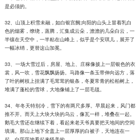
是必须的。
32、山顶上积雪未融，如白银宫阙;向阳的山头上冒着乳白
色的烟雾，缭绕，蒸腾，汇集成云朵，澹澹的几朵白云，一
半镶在天空中，一半粘在山峰上，似乎是个安琪儿，展开了
一幅冰绡，更替这山加冕。
33、一场大雪过后，房屋、地上、庄稼像披上一层银色的衣
裳，风一吹，雪花飘飘扬扬。马路像一条玉带伸向远方，落
了叶的树枝上挂满了毛茸茸的银条，冬夏常青的松柏树上，
堆满了蓬松的雪球，大地像铺上了一层毛毯。
34、年冬天特别冷，雪下的有两尺多厚。早晨起来，风门都
推不开。而天上大块大块的乌云，像瓦一样，堆叠在一起。
鹅毛大雪还在继续下着，看起来老天爷真要把天地间的空间
填满。那山上地下全盖上一层厚厚的白被子，天地连在一
起，白茫茫地看起来怪美的。