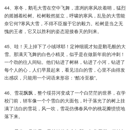
44、寒冬，鹅毛大雪在空中飞舞，凛冽的寒风吹着哨，猛烈
的摇撼着松树。松树毅然挺立，呼啸的寒风，乱坠的大雪能
奈它何?寒风大雪，不得不臣服于它的毅力。松树是当之无
愧的王者，它又以胜利的姿态迎接春天的到来。
45、哇！天上掉下了小绒球耶！定神细观才知是鹅毛般的大
雪。那满天飞舞的白色小精灵，似乎是在做新年前的冲刺！
一个劲的往人间钻。他们钻进了树林，钻进了小河，钻进了
每个人的心，人们早晨起来，看见洁白的雪，心里不由得发
出感叹，只能用一个词语来形容：“酷冷至极”。
46、雪花飘飘，整个绥芬河变成了一个白茫茫的世界，在学
校门前，轿车像一个个雪白的大面包，叶子落光了的树上挂
满了洁白的雪花，风一吹，雪花仿佛春风中的桃花瓣愤愤地
落下来。