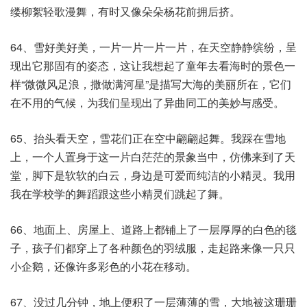
缕柳絮轻歌漫舞，有时又像朵朵杨花前拥后挤。
64、雪好美好美，一片一片一片一片，在天空静静缤纷，呈
现出它那固有的姿态，这让我想起了童年去看海时的景色一
样“微微风足浪，撒做满河星”是描写大海的美丽所在，它们
在不用的气候，为我们呈现出了异曲同工的美妙与感受。
65、抬头看天空，雪花们正在空中翩翩起舞。我踩在雪地
上，一个人置身于这一片白茫茫的景象当中，仿佛来到了天
堂，脚下是软软的白云，身边是可爱而纯洁的小精灵。我用
我在学校学的舞蹈跟这些小精灵们跳起了舞。
66、地面上、房屋上、道路上都铺上了一层厚厚的白色的毯
子，孩子们都穿上了各种颜色的羽绒服，走起路来像一只只
小企鹅，还像许多彩色的小花在移动。
67、没过几分钟，地上便积了一层薄薄的雪，大地被这珊珊