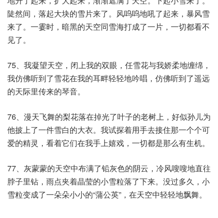
地升了起来，扩大起来，渐渐遮满了天空。下起小雪来了。
陡然间，落起大块的雪片来了。风呜呜地吼了起来，暴风雪
来了。一霎时，暗黑的天空同雪海打成了一片，一切都看不
见了。
75、我凝望天空，闭上我的双眼，任雪花与我娇柔地缠绵，
我仿佛听到了雪花在我的耳畔轻轻地吟唱，仿佛听到了遥远
的天际里传来的琴音。
76、漫天飞舞的梨花落在掉光了叶子的老树上，好似孙儿为
他披上了一件雪白的大衣。我试探着用手去接住那一个个可
爱的精灵，看着它们在我手上嬉戏，一切都是那么有生机。
77、灰蒙蒙的天空中布满了铅灰色的阴云，冷风嗖嗖地直往
脖子里钻，雨点夹着晶莹的小雪粒落了下来。没过多久，小
雪粒变成了一朵朵小小的“蒲公英”，在天空中轻轻地飘舞。