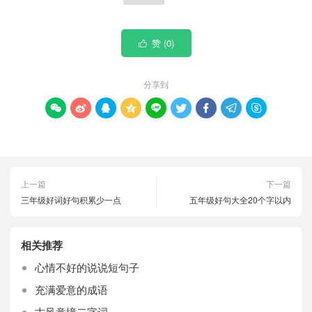
赞 (
0
)

分享到









上一篇
下一篇
三年级好词好句积累少一点
五年级好句大全20个字以内
相关推荐
心情不好的说说短句子
充满爱意的成语
古风意境二字词