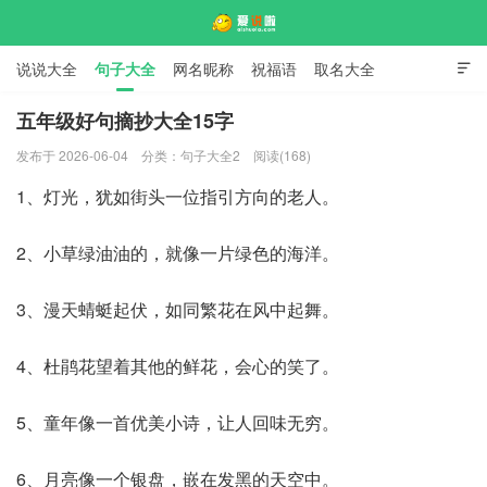
说说大全
句子大全
网名昵称
祝福语
取名大全

标语口号
签名大全
五年级好句摘抄大全15字
发布于 2026-06-04
分类：
句子大全2
阅读(168)
爱说啦
1、灯光，犹如街头一位指引方向的老人。
2、小草绿油油的，就像一片绿色的海洋。
3、漫天蜻蜓起伏，如同繁花在风中起舞。
4、杜鹃花望着其他的鲜花，会心的笑了。
5、童年像一首优美小诗，让人回味无穷。
6、月亮像一个银盘，嵌在发黑的天空中。