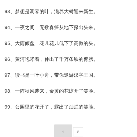
93、梦想是凋零的叶，滋养大树迎来新生。
94、一夜之间，无数春笋从地下探出头来。
95、大雨倾盆，花儿花儿低下了高傲的头。
96、黄河咆哮着，伸出了千万条铁的臂膀。
97、读书是一叶小舟，带你遨游汉字王国。
98、一阵秋风袭来，金黄的花绽开了笑脸。
99、公园里的花开了，露出了灿烂的笑脸。
1
2