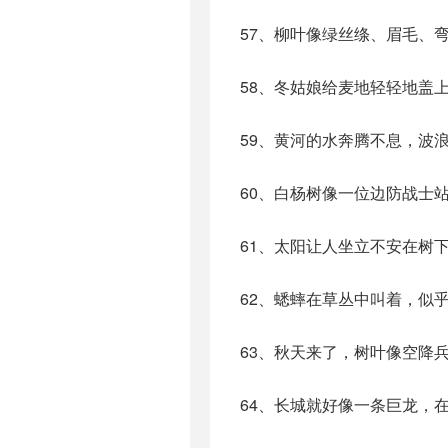
57、柳叶像绿丝绦、眉毛、
58、冬姑娘给麦地轻轻地盖
59、黄河的水奔腾不息，波
60、白杨树像一位边防战士
61、太阳让人坐立不安在树
62、蟋蟀在草丛中叫着，似
63、秋天来了，树叶像空降
64、长城就好像一条巨龙，