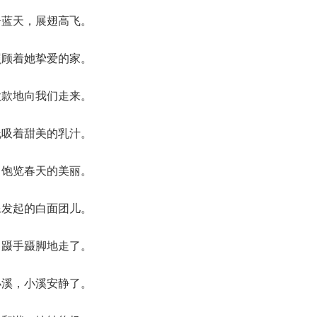
击蓝天，展翅高飞。
照顾着她挚爱的家。
款款地向我们走来。
吮吸着甜美的乳汁。
，饱览春天的美丽。
像发起的白面团儿。
，蹑手蹑脚地走了。
小溪，小溪安静了。