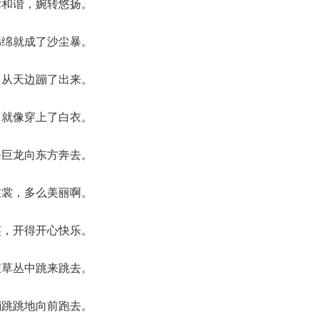
律和谐，婉转悠扬。
绵绵就成了沙尘暴。
，从天边蹦了出来。
，就像穿上了白衣。
条巨龙向东方奔去。
衣裳，多么美丽啊。
笑，开得开心快乐。
在草丛中跳来跳去。
蹦跳跳地向前跑去。