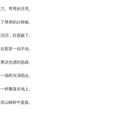
弯刀、弯弯的月亮。
上了厚厚的白棉被。
浪滔滔，壮观极了。
站在那里一动不动。
下乘凉也感到急躁。
乎一场即兴演唱会。
兵一样飘落在地上。
在崇山峻岭中盘旋。