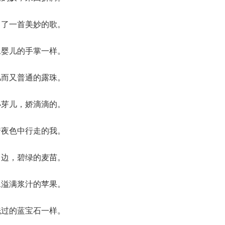
出了一首美妙的歌。
像婴儿的手掌一样。
凡而又普通的露珠。
小芽儿，娇滴滴的。
着夜色中行走的我。
田边，碧绿的麦苗。
像溢满浆汁的苹果。
洗过的蓝宝石一样。