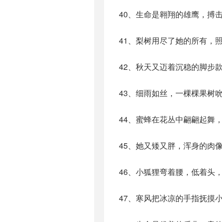
40、生命是翱翔的雄鹰，搏
41、梨树用尽了她的所有，
42、秋天又迈着沉稳的脚步
43、细雨如丝，一棵棵果树
44、蜜蜂在花丛中翩翩起舞
45、她又矮又胖，浑身的肉
46、小狐狸弯着腰，低着头
47、寒风把冰凉的手指抚摸