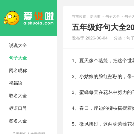
当前位置：
爱说啦
句子大全
句子
>
>
五年级好句大全2
发布于 2026-06-04
分类：
句子
说说大全
句子大全
1、夏天像个蒸笼，把这个世
网名昵称
2、小姑娘的脸红彤彤的，像
祝福语
3、蜜蜂每天在花丛中努力的
取名大全
4、春日，岸边的柳枝摇摆着
标语口号
签名大全
5、微风拂过，这两株紫薇花
关于我们
|
免责声明