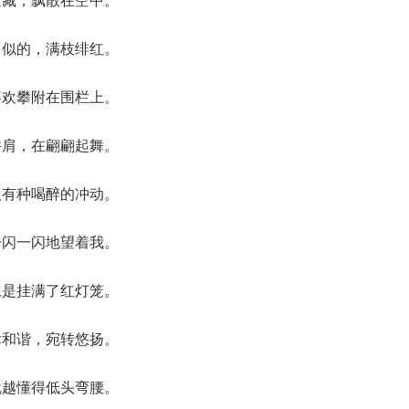
了似的，满枝绯红。
喜欢攀附在围栏上。
并肩，在翩翩起舞。
人有种喝醉的冲动。
一闪一闪地望着我。
像是挂满了红灯笼。
律和谐，宛转悠扬。
就越懂得低头弯腰。