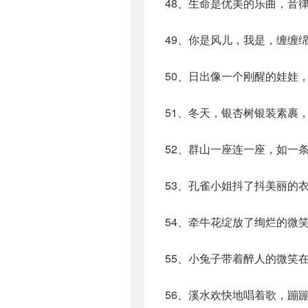
48、生命是优美的乐曲，音
49、你是风儿，我是，缠缠
50、日出像一个刚醒的娃娃
51、冬天，银杏树银装素裹
52、群山一座连一座，如一
53、孔雀小姐抖了抖美丽的
54、牵牛花绽放了绚烂的微
55、小兔子带着醉人的微笑
56、溪水欢快地唱着歌，蹦