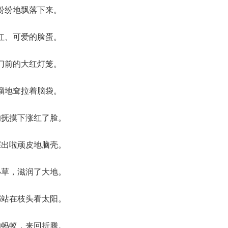
纷纷地飘落下来。
红、可爱的脸蛋。
门前的大红灯笼。
溜地耷拉着脑袋。
的抚摸下涨红了脸。
探出啦顽皮地脑壳。
小草，滋润了大地。
都站在枝头看太阳。
的蚂蚁，来回折腾。