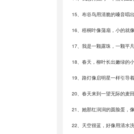
15、布谷鸟用清脆的嗓音唱
16、梧桐叶像蒲扇，小的就
17、我是一颗露珠，一颗平
18、春天，柳叶长出嫩绿的
19、路灯像启明星一样引导
20、春天来到一望无际的麦
21、她那红润润的圆脸蛋，
22、天空很蓝，好像用清水