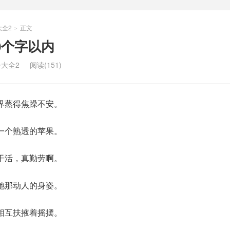
大全2
正文
>
0个字以内
大全2
阅读(151)
界蒸得焦躁不安。
一个熟透的苹果。
干活，真勤劳啊。
她那动人的身姿。
相互扶掖着摇摆。