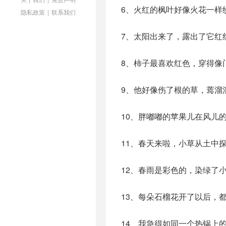
6、火红的枫叶好像火花一样
隐私政策
|
联系我们
7、太阳出来了，露出了它红
8、柿子最喜欢红色，穿得像
9、他好像伤了根的草，蔫溜
10、胖嘟嘟的苹果儿在风儿
11、春天来啦，小草从土中
12、春雨是彩色的，染绿了
13、每朵石榴花开了以后，
14、我急得如同一个热锅上