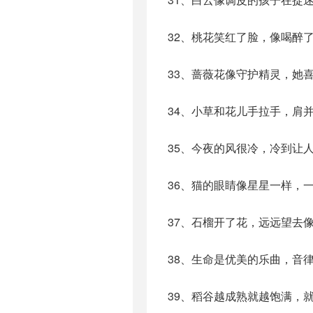
32、桃花笑红了脸，像喝醉
33、蔷薇花像守护精灵，她
34、小草和花儿手拉手，肩
35、今夜的风很冷，冷到让
36、猫的眼睛像星星一样，
37、石榴开了花，远远望去
38、生命是优美的乐曲，音
39、稻谷越成熟就越饱满，