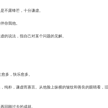
总是不露锋芒，十分谦虚。
相伴你我他。
谦虚的说法，指自己对某个问题的见解。
。
。
谦让愈多，快乐愈多。
民，纯朴，谦虚而寡言。从他脸上纵横的皱纹和善良的眼睛看，
一再回顾过去的成就。