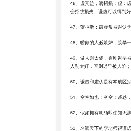
46、虚受益，满招损：虚：
会招致损失，谦虚可以得到好
47、贺拉斯：谦虚常被误认
48、骄傲的人必嫉妒，羡慕
49、做人别太傻，否则迟早
人别太奸，否则迟早被人陷；
50、谦虚和虚伪是有本质区
51、空空如也：空空：诚恳
52、假如拥有胡须即使知识
53、名满天下的李老师很谦