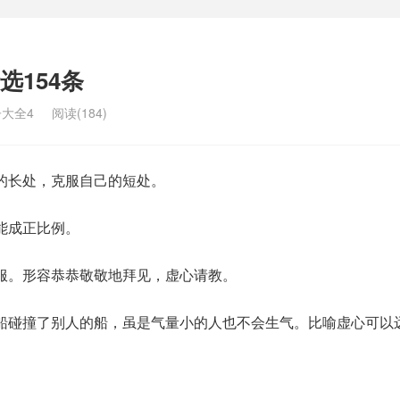
选154条
大全4
阅读(184)
的长处，克服自己的短处。
能成正比例。
服。形容恭恭敬敬地拜见，虚心请教。
船碰撞了别人的船，虽是气量小的人也不会生气。比喻虚心可以
。