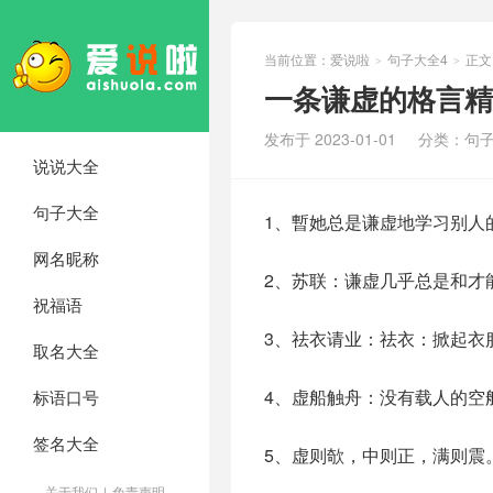
当前位置：
爱说啦
句子大全4
正文
>
>
一条谦虚的格言精
发布于 2023-01-01
分类：
句子
说说大全
句子大全
1、暫她总是谦虚地学习别人
网名昵称
2、苏联：谦虚几乎总是和才
祝福语
3、祛衣请业：祛衣：掀起衣
取名大全
4、虚船触舟：没有载人的空
标语口号
签名大全
5、虚则欹，中则正，满则震
关于我们
|
免责声明