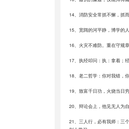
14、消防安全常抓不懈，抓
15、宽阔的河平静，博学的
16、火灾不难防。重在守规
17、执经叩问：执：拿着；
18、老二哲学：你对我错，
19、致富千日功，火烧当日
20、辩论会上，他见无人为
21、三人行，必有我师：三