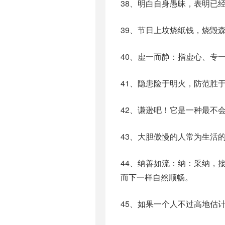
38、明白自身愚昧，表明已
39、节日上坟烧纸钱，烧毁
40、虚一而静：指虚心、专
41、隐患险于明火，防范胜
42、谦逊吧！它是一种最不
43、大胆傲慢的人常为生活的不
44、纳善如流：纳：采纳，
而下一样自然顺畅。
45、如果一个人不过高地估