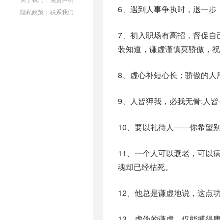
6、遇到人事争执时，退一步
隐私政策
|
联系我们
7、初入职场有高招，督促自
装知道，谦虚谨慎莫骄傲，祝
8、虚心补短心长；骄傲的人
9、人皆狎我，必我无骨;人
10、要以礼待人――你希望
11、一个人可以衰老，可以
魂却已经枯死。
12、他总是谦虚地说，这点
13、虚伪的谦虚，仅能搏得