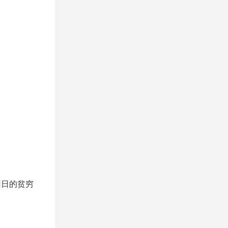
旧日的贫穷