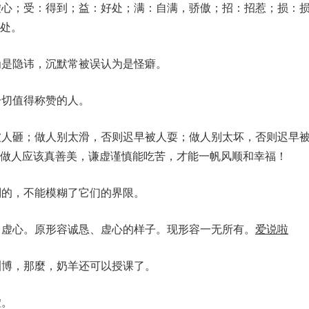
虚心；受：得到；益：好处；满：自满，骄傲；招：招惹；损：
处。
为是隐讳，沉默常被误认为是怪癖。
一切值得称赞的人。
被人砸；做人别太滑，否则迟早被人耍；做人别太坏，否则迟早
做人应该真善美，谦虚谨慎能吃苦，才能一帆风顺和幸福！
别的，不能模糊了它们的界限。
，虚心。原形容诚恳、虚心的样子。现形容一无所有。
爱说啦
渊博，那麼，奶羊还可以授课了。
虚。