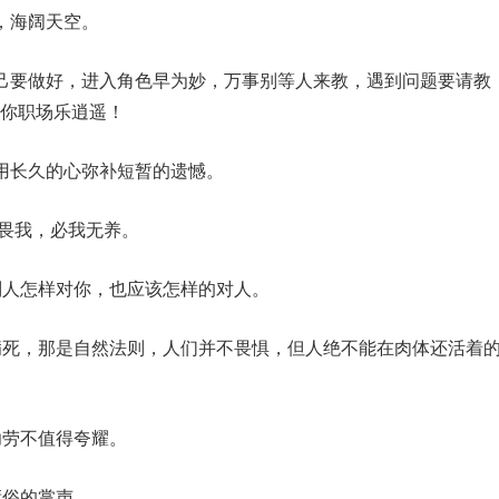
，海阔天空。
己要做好，进入角色早为妙，万事别等人来教，遇到问题要请教
你职场乐逍遥！
用长久的心弥补短暂的遗憾。
皆畏我，必我无养。
别人怎样对你，也应该怎样的对人。
病死，那是自然法则，人们并不畏惧，但人绝不能在肉体还活着
功劳不值得夸耀。
庸俗的掌声。