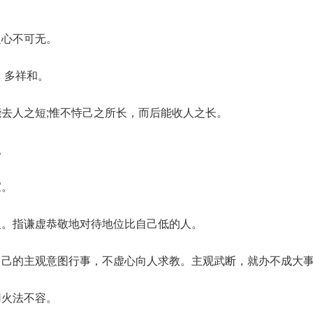
之心不可无。
，多祥和。
能去人之短;惟不恃己之所长，而后能收人之长。
。
家。
人。指谦虚恭敬地对待地位比自己低的人。
自己的主观意图行事，不虚心向人求教。主观武断，就办不成大
用火法不容。