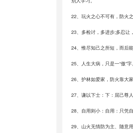
别人学习。
22、玩火之心不可有，防火
23、多检讨，多进步;多忍让
24、惟尽知己之所短，而后
25、人生大病，只是一“傲”字
26、护林如爱家，防火靠大
27、谦以下士：下：屈己尊
28、自用则小：自用：只凭
29、山火无情防为主、随意