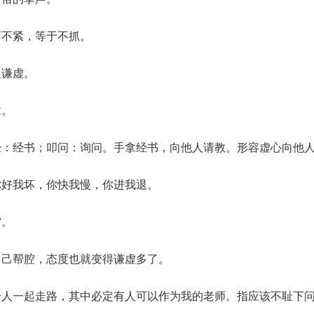
而不紧，等于不抓。
人谦虚。
章。
经：经书；叩问：询问。手拿经书，向他人请教。形容虚心向他
你好我坏，你快我慢，你进我退。
穷。
自己帮腔，态度也就变得谦虚多了。
个人一起走路，其中必定有人可以作为我的老师。指应该不耻下