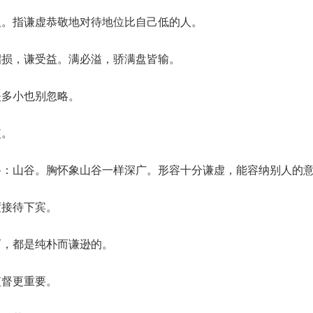
人。指谦虚恭敬地对待地位比自己低的人。
招损，谦受益。满必溢，骄满盘皆输。
失多小也别忽略。
使。
谷：山谷。胸怀象山谷一样深广。形容十分谦虚，能容纳别人的
度接待下宾。
西，都是纯朴而谦逊的。
监督更重要。