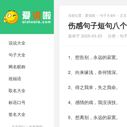
当前位置：
爱说啦
句子大全6
正文
>
>
伤感句子短句八个
发布于 2025-03-23
分类：
句子
说说大全
句子大全
1、想告别，永远的寂寞。
网名昵称
2、向来缘浅，奈何情深。
祝福语
3、得之我幸，失之我命。
取名大全
4、感情的戏，我没演技。
标语口号
签名大全
5、想离别，永远的寂寞。
关于我们
|
免责声明