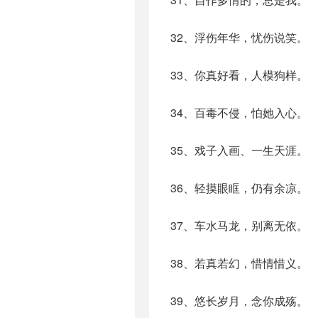
32、浮伤年华，忧伤说笑。
33、你真好看，人模狗样。
34、百毒不侵，怕她入心。
35、戏子入画、一生天涯。
36、轻摸眼眶，仍有余凉。
37、车水马龙，别离无依。
38、若真若幻，惜情惜义。
39、悠长岁月，念你成殇。