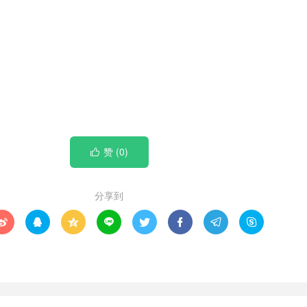
赞 (
0
)

分享到







