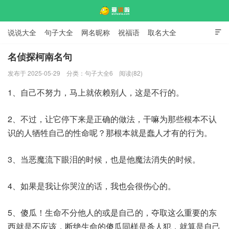
说说大全
句子大全
网名昵称
祝福语
取名大全

标语口号
签名大全
名侦探柯南名句
发布于 2025-05-29
分类：
句子大全6
阅读(82)
爱说啦
1、自己不努力，马上就依赖别人，这是不行的。
2、不过，让它停下来是正确的做法，干嘛为那些根本不认
识的人牺牲自己的性命呢？那根本就是蠢人才有的行为。
3、当恶魔流下眼泪的时候，也是他魔法消失的时候。
4、如果是我让你哭泣的话，我也会很伤心的。
5、傻瓜！生命不分他人的或是自己的，夺取这么重要的东
西就是不应该，断绝生命的傻瓜同样是杀人犯，就算是自己