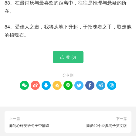
83、在最讨厌与最喜欢的距离中，往往是推理与悬疑的所
在。
84、受佳人之邀，我将从地下升起，于招魂者之手，取走他
的招魂石。
赞 (
0
)

分享到









上一篇
下一篇
痛到心碎英语句子带翻译
简爱50个经典句子英文版