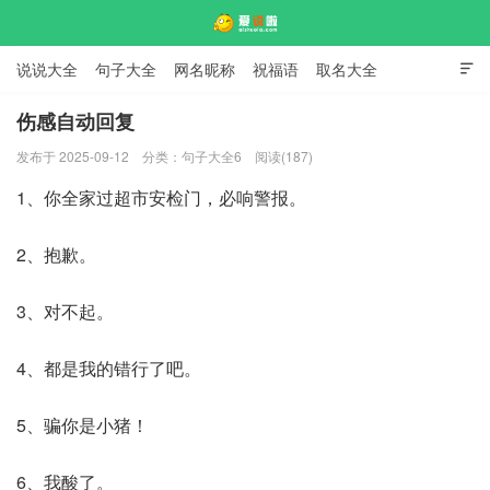
说说大全
句子大全
网名昵称
祝福语
取名大全

标语口号
签名大全
伤感自动回复
发布于 2025-09-12
分类：
句子大全6
阅读(187)
爱说啦
1、你全家过超市安检门，必响警报。
2、抱歉。
3、对不起。
4、都是我的错行了吧。
5、骗你是小猪！
6、我酸了。