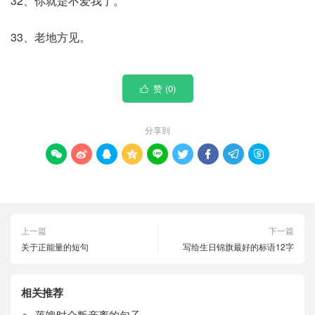
32、你就是不爱我了。
33、老地方见。
赞 (
0
)

分享到









上一篇
下一篇
关于正能量的短句
写给生日锦旗最好的标语12字
相关推荐
落魄时众叛亲离的句子