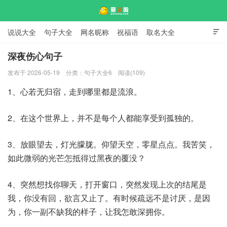
说说大全
句子大全
网名昵称
祝福语
取名大全

标语口号
签名大全
深夜伤心句子
发布于 2026-05-19
分类：
句子大全6
阅读(109)
爱说啦
1、心若无归宿，走到哪里都是流浪。
2、在这个世界上，并不是每个人都能享受到孤独的。
3、放眼望去，灯光朦胧。仰望天空，零星点点。我苦笑，
如此微弱的光芒怎抵得过黑夜的覆没？
4、突然想找你聊天，打开窗口，突然发现上次的结尾是
我，你没有回，欲言又止了。有时候疏远不是讨厌，是因
为，你一副不缺我的样子，让我怎敢深拥你。