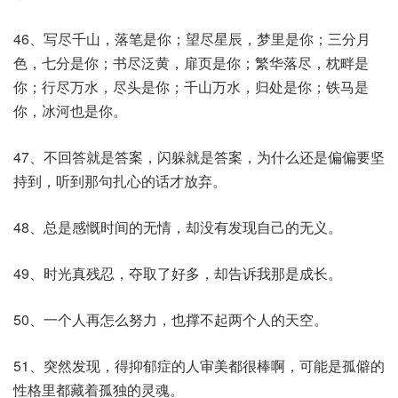
46、写尽千山，落笔是你；望尽星辰，梦里是你；三分月
色，七分是你；书尽泛黄，扉页是你；繁华落尽，枕畔是
你；行尽万水，尽头是你；千山万水，归处是你；铁马是
你，冰河也是你。
47、不回答就是答案，闪躲就是答案，为什么还是偏偏要坚
持到，听到那句扎心的话才放弃。
48、总是感慨时间的无情，却没有发现自己的无义。
49、时光真残忍，夺取了好多，却告诉我那是成长。
50、一个人再怎么努力，也撑不起两个人的天空。
51、突然发现，得抑郁症的人审美都很棒啊，可能是孤僻的
性格里都藏着孤独的灵魂。