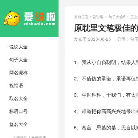
当前位置：
爱说啦
句子大全6
正文
>
>
原耽里文笔极佳的
发布于 2023-06-25
分类：
句子
说说大全
句子大全
1、我从小自负聪明，结果人
网名昵称
2、不值钱的承诺，承诺再值
祝福语
3、尘世种种，于我们，有太
取名大全
4、难道把你高高兴兴地带出
标语口号
签名大全
5、慕言，思慕的慕，无言以
关于我们
|
免责声明