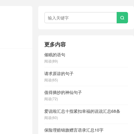

更多内容
催眠的语句
阅读(89)
请求原谅的句子
阅读(65)
值得摘抄的神仙句子
阅读(72)
爱说啦汇总十指紧扣幸福的说说汇总68条
阅读(60)
保险理赔锦旗赠言语录汇总10字