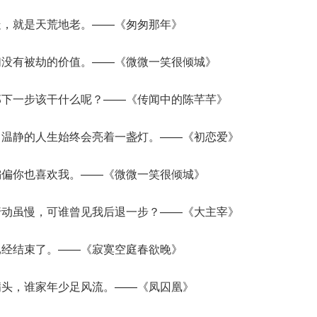
走，就是天荒地老。——《匆匆那年》
们没有被劫的价值。——《微微一笑很倾城》
那下一步该干什么呢？——《传闻中的陈芊芊》
，温静的人生始终会亮着一盏灯。——《初恋爱》
偏偏你也喜欢我。——《微微一笑很倾城》
行动虽慢，可谁曾见我后退一步？——《大主宰》
已经结束了。——《寂寞空庭春欲晚》
满头，谁家年少足风流。——《凤囚凰》