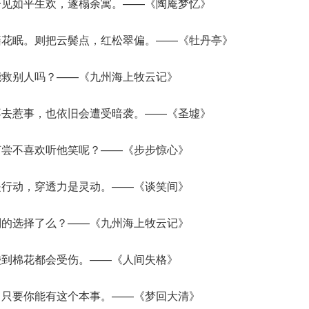
一见如平生欢，遂榻余寓。——《陶庵梦忆》
籍花眠。则把云鬓点，红松翠偏。——《牡丹亭》
能救别人吗？——《九州海上牧云记》
不去惹事，也依旧会遭受暗袭。——《圣墟》
何尝不喜欢听他笑呢？——《步步惊心》
是行动，穿透力是灵动。——《谈笑间》
别的选择了么？——《九州海上牧云记》
碰到棉花都会受伤。——《人间失格》
！只要你能有这个本事。——《梦回大清》