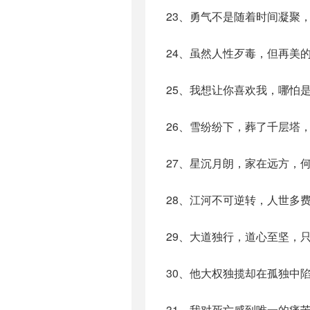
23、勇气不是随着时间凝聚
24、虽然人性歹毒，但再美
25、我想让你喜欢我，哪怕
26、雪纷纷下，葬了千层塔
27、星沉月朗，家在远方，
28、江河不可逆转，人世多
29、大道独行，道心至坚，
30、他大权独揽却在孤独中
31、我对死亡感到唯一的痛