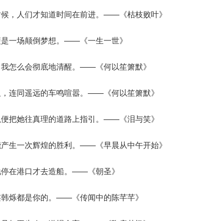
时候，人们才知道时间在前进。——《枯枝败叶》
便是一场颠倒梦想。——《一生一世》
，我怎么会彻底地清醒。——《何以笙箫默》
吸，连同遥远的车鸣喧嚣。——《何以笙箫默》
以便把她往真理的道路上指引。——《泪与笑》
能产生一次辉煌的胜利。——《早晨从中午开始》
地停在港口才去造船。——《朝圣》
连韩烁都是你的。——《传闻中的陈芊芊》