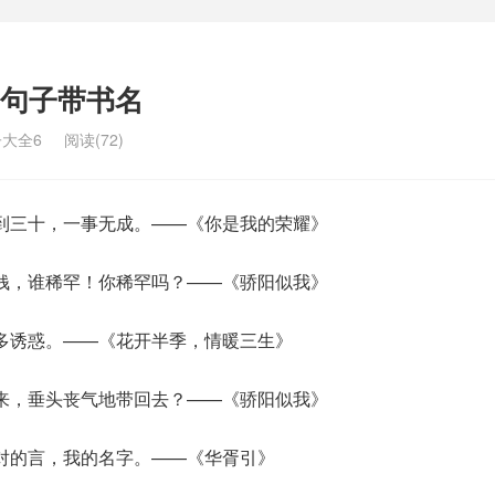
句子带书名
大全6
阅读(72)
到三十，一事无成。——《你是我的荣耀》
钱，谁稀罕！你稀罕吗？——《骄阳似我》
多诱惑。——《花开半季，情暖三生》
来，垂头丧气地带回去？——《骄阳似我》
对的言，我的名字。——《华胥引》