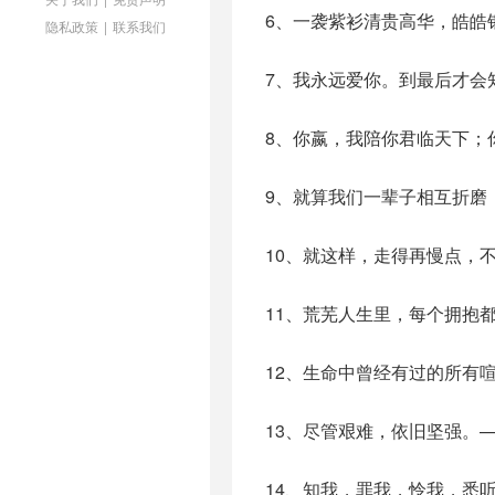
6、一袭紫衫清贵高华，皓皓
隐私政策
|
联系我们
7、我永远爱你。到最后才会
8、你嬴，我陪你君临天下；
9、就算我们一辈子相互折磨
10、就这样，走得再慢点，
11、荒芜人生里，每个拥抱
12、生命中曾经有过的所有
13、尽管艰难，依旧坚强。
14、知我，罪我，怜我，悉