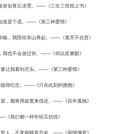
银发似青丘冻雪。——《三生三世枕上书》
知道是个谎。——《第三种爱情》
你输，我陪你东山再起。——《孤芳不自赏》
，我也不会放过你。——《何以笙箫默》
不要让我看到尽头。——《第三种爱情》
都值得纪念。——《只在此刻的拥抱》
喧嚣，都将用寂寞来偿还。——《百年孤独》
——《我们都一样年轻又彷徨》
听世人，不复能顾其后矣。——《闲情偶寄》