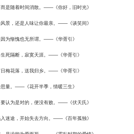
，而是随着时间消散。——《你好，旧时光》
的风景，还是人味让你最亲。——《谈笑间》
是因为惭愧也无所谓。——《华胥引》
，生死隔断，寂寞天涯。——《华胥引》
何日梅花落，送我归乡。——《华胥引》
费思量。——《花开半季，情暖三生》
只要认为是对的，便没有败。——《伏天氏》
陷入迷途，开始失去方向。——《百年孤独》
苦，是没能为爱而死。——《霍乱时期的爱情》