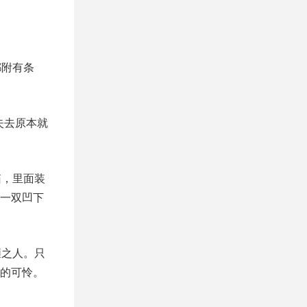
。
都附有条
失去原本就
箱，里面装
一双凹下
陋之人。只
的可怜。