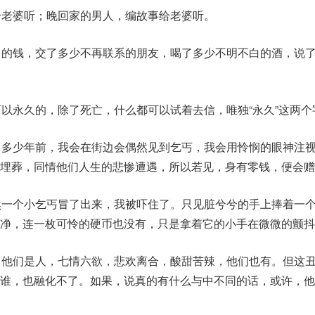
给老婆听；晚回家的男人，编故事给老婆听。
向的钱，交了多少不再联系的朋友，喝了多少不明不白的酒，说
可以永久的，除了死亡，什么都可以试着去信，唯独“永久”这两个
了多少年前，我会在街边会偶然见到乞丐，我会用怜悯的眼神注
体埋葬，同情他们人生的悲惨遭遇，所以若见，身有零钱，便会赠
然一个小乞丐冒了出来，我被吓住了。只见脏兮兮的手上捧着一
净，连一枚可怜的硬币也没有，只是拿着它的小手在微微的颤抖
。他们是人，七情六欲，悲欢离合，酸甜苦辣，他们也有。但这
任谁，也融化不了。如果，说真的有什么与中不同的话，或许，他