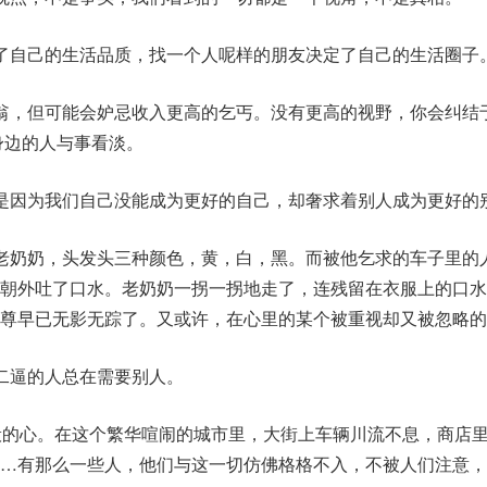
了自己的生活品质，找一个人呢样的朋友决定了自己的生活圈子
翁，但可能会妒忌收入更高的乞丐。没有更高的视野，你会纠结
身边的人与事看淡。
是因为我们自己没能成为更好的自己，却奢求着别人成为更好的
老奶奶，头发头三种颜色，黄，白，黑。而被他乞求的车子里的
还朝外吐了口水。老奶奶一拐一拐地走了，连残留在衣服上的口水
尊早已无影无踪了。又或许，在心里的某个被重视却又被忽略的
二逼的人总在需要别人。
般的心。在这个繁华喧闹的城市里，大街上车辆川流不息，商店
…有那么一些人，他们与这一切仿佛格格不入，不被人们注意，