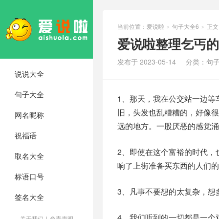
当前位置：
爱说啦
句子大全6
正文
>
>
爱说啦整理乞丐的
发布于 2023-05-14
分类：
句子
说说大全
句子大全
1、那天，我在公交站一边等
旧，头发也乱糟糟的，好像
网名昵称
远的地方。一股厌恶的感觉涌
祝福语
2、即使在这个富裕的时代，
取名大全
响了上街准备买东西的人们的
标语口号
3、凡事不要想的太复杂，想
签名大全
4、我们听到的一切都是一个
关于我们
|
免责声明