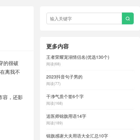

更多内容
王者荣耀宠溺情侣名(优选130个)
穿的很破
阅读(68)
在离我不
2023抖音句子男的
阅读(77)
干净气质个签6个字
市容，还影
阅读(168)
送医师锦旗用语14字
阅读(189)
锦旗感谢大夫用语大全汇总10字