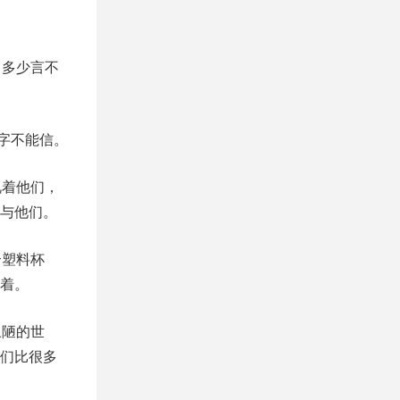
了多少言不
字不能信。
视着他们，
与他们。
个塑料杯
着。
丑陋的世
们比很多