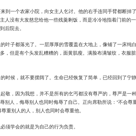
丐来到一个农家小院，向女主人乞讨。他的右手连同手臂都断掉
女主人没有大发慈悲给他一些残羹剩饭，而是冷冷地指着门前的一
到后院去。
上的叶子都落光了。一层厚厚的雪覆盖在大地上，像铺了一床纯
许多，但是有个头发乱糟糟的，面黄肌瘦。满脸布满皱纹，衣服脏
富的时候，就不要摆阔了。生命已经恢复了简单，已经回到了宁
然起敬，因为我想，并不是所有的乞丐都没有尊严的，尊严是一
辱别人，侮辱别人也同时侮辱了自己。正向席勒所说：“不会尊
得尊重别人的人，别人也同时会尊重他。
先必须学会的就是为自己的行为负责。