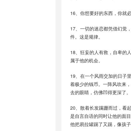
16、你想要好的东西，你就
17、一切的迷恋都凭借幻觉
件。这是规律。
18、狂妄的人有救，自卑的
属于他的机会。
19、在一个风雨交加的日子
着极少的钱币。一阵风吹来
去的眼睛，仿佛凹得更深了。
20、散着长发蹒跚而过，看
是自言自语的同时让他的面
他把易拉罐踢了又踢，像孩子