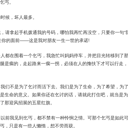
乞丐。
的时候，坏人最多。
我，请拿起手机拨通我的号码，哪怕我再忙再没空，只要你一句“
在你的面前——这是我对朋友一生一世的承诺!
路人都在围着一个乞丐，我急忙叫妈妈停车，并把目光转移到了
左腿是瘸的，走起路来一瘸一拐，必须在人的搀扶下才可以行走，
，我们不是为了乞讨而活下去。我们是为了生命，为了希望，为
是生命的意义。如果你还在乞讨的话，请就此打住吧，就当是为
了那迎风招展的五星红旗。
。以前我见到乞丐，都不禁有一种怜悯之情。可那个乞丐是如此
丐，只是有一些人懒惰，想不劳而获。