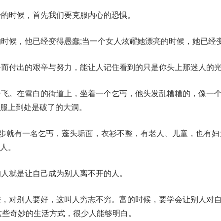
步的时候，首先我们要克服内心的恐惧。
的时候，他已经变得愚蠢;当一个女人炫耀她漂亮的时候，她已经
斗而付出的艰辛与努力，能让人记住看到的只是你头上那迷人的
纷飞。在雪白的街道上，坐着一个乞丐，他头发乱糟糟的，像一
服上到处是破了的大洞。
隔几步就有一名乞丐，蓬头垢面，衣衫不整，有老人、儿童，也有
人。
的人就是让自己成为别人离不开的人。
较，对别人要好，这叫人穷志不穷。富的时候，要学会让别人对
这些奇妙的生活方式，很少人能够明白。