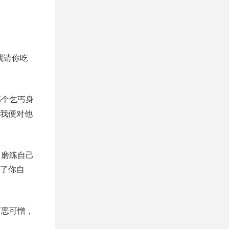
我请你吃
那个乞丐身
我便对他
了磨练自己
了你自
可恶可憎，