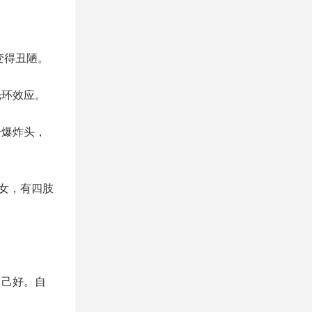
变得丑陋。
光环效应。
个爆炸头，
妇女，有四肢
自己好。自