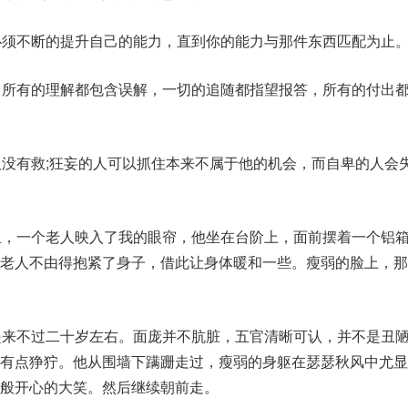
必须不断的提升自己的能力，直到你的能力与那件东西匹配为止
，所有的理解都包含误解，一切的追随都指望报答，所有的付出
人没有救;狂妄的人可以抓住本来不属于他的机会，而自卑的人会
里，一个老人映入了我的眼帘，他坐在台阶上，面前摆着一个铝
，老人不由得抱紧了身子，借此让身体暖和一些。瘦弱的脸上，那
起来不过二十岁左右。面庞并不肮脏，五官清晰可认，并不是丑
目有点狰狞。他从围墙下蹒跚走过，瘦弱的身躯在瑟瑟秋风中尤显
般开心的大笑。然后继续朝前走。