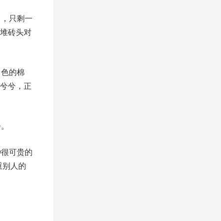
了，只剩一
堆砖头对
白色的棉
兮兮，正
静。
种很可贵的
重别人的