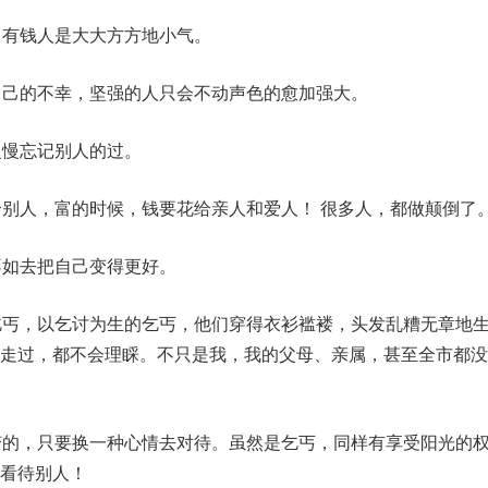
，有钱人是大大方方地小气。
自己的不幸，坚强的人只会不动声色的愈加强大。
慢慢忘记别人的过。
给别人，富的时候，钱要花给亲人和爱人！ 很多人，都做颠倒了
不如去把自己变得更好。
乞丐，以乞讨为生的乞丐，他们穿得衣衫褴褛，头发乱糟无章地
我走过，都不会理睬。不只是我，我的父母、亲属，甚至全市都没
变的，只要换一种心情去对待。虽然是乞丐，同样有享受阳光的
看待别人！