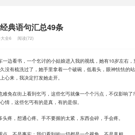
经典语句汇总49条
大全6
阅读(72)
车一边看书，一个乞讨的小姑娘进入我的视线，她有10岁左右，
很久没有梳洗过了，她手里拿着一个破碗，低着头，眼神怯怯的站
上心来，我决定打发她走开。
也难免在街上看到乞丐，这些乞丐就像一个个污点，不仅影响了
心情，这些乞丐有的是真，有的是假。
多头疼，想通心疼。手不要握的太紧，东西会碎，手会疼。
观点，不是事实；我们看到的一切都是一个视角，不是真相。