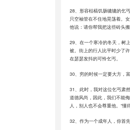
28、形容枯槁饥肠辘辘的乞
只空袖管在不住地晃荡着。
他说：请你帮我把这些砖头搬
29、在一个寒冷的冬天，树
被。街上的行人比平时少了
在瑟瑟发抖的可怜乞丐。
30、穷的时候一定要大方，
31、此时，我对这位乞丐肃
道德风尚，因此，我们不能侮
人，别人也不会尊重他。”懂
32、作为一个成年人，你首