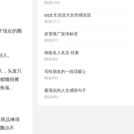
阅读(140)
。
qq女生说说大全伤感说说
阅读(111)
于现在的圈
农资推广宣传标语
阅读(87)
保险名人名言 经典
别人。
阅读(90)
人，头发只
写给朋友的一段话暖心
阅读(59)
都懒得擦
角落。
最现实的人生感悟句子
阅读(66)
里商品琳琅
飘泊不