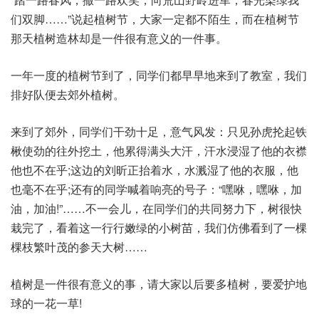
们双脚……”说起植树节，大家一定都不陌生，而在植树节
那天植树造林却是一件很有意义的一件事。
一年一度的植树节到了，同学们都早早地来到了教室，我们
排好队便去郊外植树。
来到了郊外，同学们干劲十足，意气风发：只见孙虎抡起铁
楸使劲的往外挖土，他累得满头大汗，汗水浸湿了他的衣襟
他也不在乎;这边的刘昕正抬着水，水溅湿了他的衣服，他
也毫不在乎;还有的同学喊着响亮的号子：“嘿咻，嘿咻，加
油，加油!”……不一会儿，在同学们的共同努力下，树很快
栽完了，看着这一行行嫩绿的小树苗，我们仿佛看到了一棵
棵枝繁叶茂的参天大树……
植树是一件很有意义的事，请大家以后要多植树，要爱护地
球的一花一草!