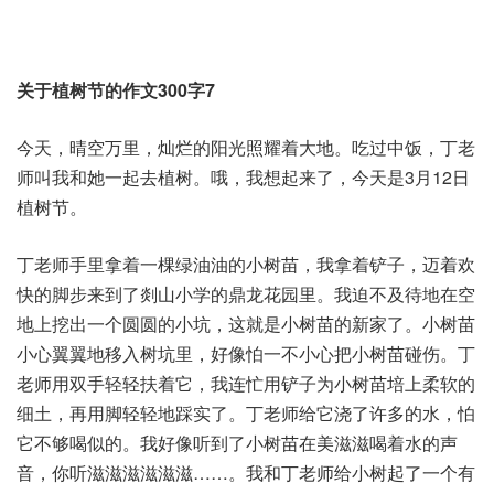
关于植树节的作文300字7
今天，晴空万里，灿烂的阳光照耀着大地。吃过中饭，丁老
师叫我和她一起去植树。哦，我想起来了，今天是3月12日
植树节。
丁老师手里拿着一棵绿油油的小树苗，我拿着铲子，迈着欢
快的脚步来到了剡山小学的鼎龙花园里。我迫不及待地在空
地上挖出一个圆圆的小坑，这就是小树苗的新家了。小树苗
小心翼翼地移入树坑里，好像怕一不小心把小树苗碰伤。丁
老师用双手轻轻扶着它，我连忙用铲子为小树苗培上柔软的
细土，再用脚轻轻地踩实了。丁老师给它浇了许多的水，怕
它不够喝似的。我好像听到了小树苗在美滋滋喝着水的声
音，你听滋滋滋滋滋滋……。我和丁老师给小树起了一个有