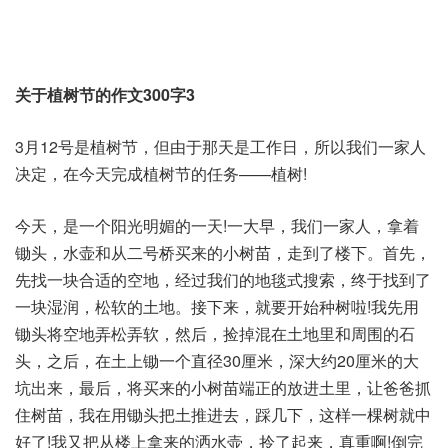
关于植树节的作文300字3
3月12号是植树节，但由于那天是工作日，所以我们一家人
决定，在今天完成植树节的任务——植树!
今天，是一个阳光明媚的一天!一大早，我们一家人，拿着
锄头，水壶和从二号桥买来的小树苗，走到了楼下。首先，
先找一块合适的空地，经过我们的地毯式搜索，终于找到了
一块湿润，松软的土地。接下来，就要开始种树啦!我先用
锄头将空地弄松弄软，然后，捡掉混在土地里和周围的石
头，之后，在土上锄一个直径30厘米，深大约20厘米的大
坑出来，最后，将买来的小树苗端正的放进土里，让爸爸抓
住树苗，我在用锄头把土推进去，踩几下，这样一棵树就中
好了!我又把从楼上拿来的洒水壶，拎了起来，真重啊!倒完