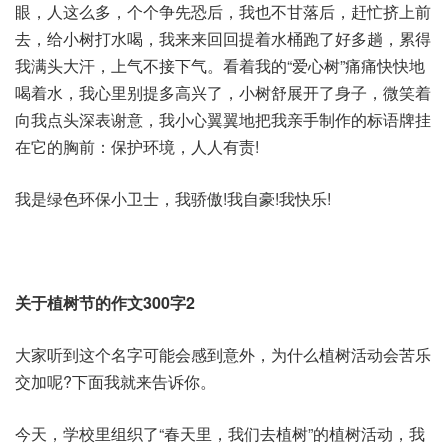
眼，人这么多，个个争先恐后，我也不甘落后，赶忙挤上前
去，给小树打水喝，我来来回回提着水桶跑了好多趟，累得
我满头大汗，上气不接下气。看着我的“爱心树”痛痛快快地
喝着水，我心里别提多高兴了，小树舒展开了身子，微笑着
向我点头深表谢意，我小心翼翼地把我亲手制作的标语牌挂
在它的胸前：保护环境，人人有责!
我是绿色环保小卫士，我骄傲!我自豪!我快乐!
关于植树节的作文300字2
大家听到这个名字可能会感到意外，为什么植树活动会苦乐
交加呢?下面我就来告诉你。
今天，学校里组织了“春天里，我们去植树”的植树活动，我