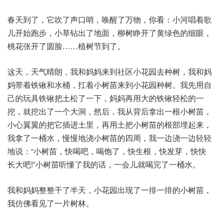
春天到了，它吹了声口哨，唤醒了万物，你看：小河唱着歌
儿开始跑步，小草钻出了地面，柳树睁开了黄绿色的细眼，
桃花张开了圆脸……植树节到了。
这天，天气晴朗，我和妈妈来到社区小花园去种树，我和妈
妈带着铁锹和水桶，扛着小树苗来到小花园种树。我先用自
己的玩具铁锹把土松了一下，妈妈再用大的铁锹轻松的一
挖，就挖出了一个大洞，然后，我从背后拿出一根小树苗，
小心翼翼的把它插进土里，再用土把小树苗的根部埋起来，
我拿了一桶水，慢慢地浇小树苗的四周，我一边浇一边轻轻
地说：“小树苗，快喝吧，喝饱了，快生根，快发芽，快快
长大吧!”小树苗听懂了我的话，一会儿就喝完了一桶水。
我和妈妈整整干了半天，小花园出现了一排一排的小树苗，
我仿佛看见了一片树林。