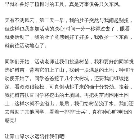
早就准备好了植树时的工具。真是万事俱备只欠东风。
天有不测风云，第二天一早，我的肚子突然与我闹起别扭，
但这样也我参加活动的决心!时间一分一秒得过去了，眼看
就要活动了，我的肚子竟感到好了好多，我收拾一下东西，
就前往活动地点了。
同学们开始，活动老师让我们挑选树苗，我和要好的同学挑
选好树苗，背着它们上了山，找到一块满意的土地，种植行
动便开始了。同学爸爸挖了几个大树坑，还要我们继续挖
深。看叔叔很轻松，可真倒动起手来的确十分费劲。接着，
我把树苗扶直同学将挖出的土填回。再把树苗周围用土围
上，这样水就不会溢出，最后，我们给树苗浇了水。我们还
去帮助了其他同学。看着一排排“士兵”，真有种心旷神怡的
感觉!
让青山绿水永远陪伴我们吧!