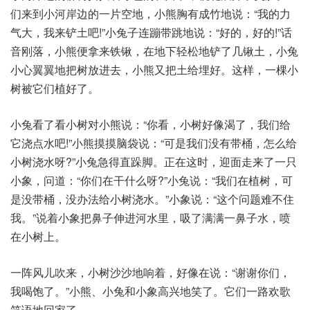
们来到小河岸边的一片空地，小熊胸有成竹地说：“我的力
气大，我来铲土吧!”小兔子连蹦带跳地说：“好的，好的!”话
音刚落，小熊便拿来铁锹，在地下轻松地铲了几锹土，小兔
小心翼翼地把树放进去，小熊又把土给埋好。这样，一棵小
树被它们植好了。
小兔看了看小树对小熊说：“你看，小树好像渴了，我们给
它浇点水吧!”小熊摸摸脑袋说：“可是我们没有带桶，怎么给
小树浇水呀?”小兔急得直跺脚。正在这时，迎面走来了一只
小象，问道：“你们在干什么呀?”小兔说：“我们在植树，可
是没带桶，没办法给小树浇水。”小象说：“这个问题难不住
我。”说着小象把鼻子伸进河水里，吸了满满一鼻子水，喷
在小树上。
一阵风儿吹来，小树沙沙地响着，好像在说：“谢谢你们，
我喝饱了。”小熊、小兔和小象高兴地笑了。它们一路欢歌
笑语地回家了。