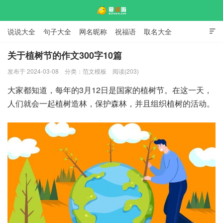
说说大全
句子大全
网名昵称
祝福语
取名大全

标语口号
签名大全
关于植树节的作文300字10篇
发布于 2024-03-08
分类：
范文模板
阅读(203)
爱说啦
大家都知道，每年的3月12日是国家的植树节。在这一天，
人们就会一起植树造林，保护森林，并且组织植树的活动。