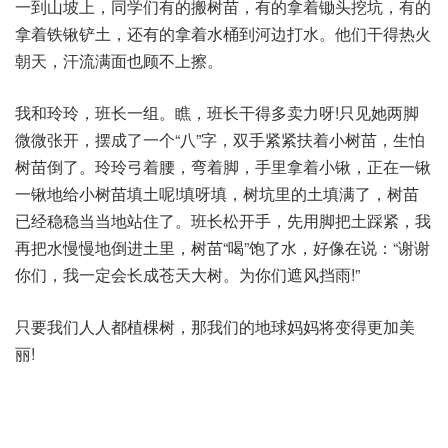
一到山坡上，同学们有的搬树苗，有的拿着锄头挖坑，有的
拿着铁锹铲土，还有的拿着水桶到河边打水。他们干得热火
朝天，汗流满面也顾不上擦。
我和玲玲，班长一组。瞧，班长干得多卖力呀!只见她两脚
微微张开，摆成了一个“八”字，双手紧紧扶着小树苗，生怕
树苗倒了。玲玲弓着腰，弯着脚，手里拿着小锹，正在一锹
一锹地给小树苗填土呢!填呀填，树坑里的土填满了，树苗
已经稳稳当当地站住了。班长松开手，先用脚把土踩紧，我
再把水慢慢地倒进土里，树苗“喝”饱了水，好像在说：“谢谢
你们，我一定会长成苍天大树。为你们遮风挡雨!”
只要我们人人都植棵树，那我们的地球妈妈将变得更加美
丽!