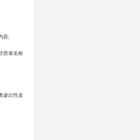
容;
经营者名称
者渗出性皮