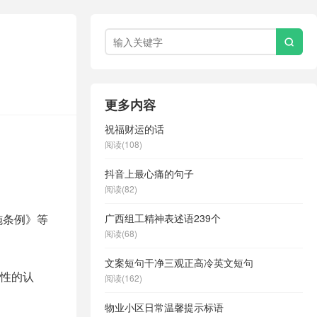

更多内容
祝福财运的话
阅读(108)
抖音上最心痛的句子
阅读(82)
施条例》等
广西组工精神表述语239个
阅读(68)
文案短句干净三观正高冷英文短句
性的认
阅读(162)
物业小区日常温馨提示标语