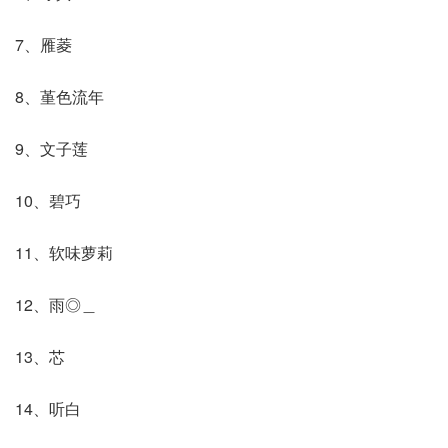
7、雁菱
8、堇色流年
9、文子莲
10、碧巧
11、软味萝莉
12、雨◎＿
13、芯
14、听白