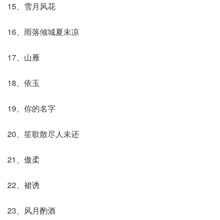
15、雪月风花
16、雨落倾城夏未凉
17、山雁
18、依玉
19、你的名字
20、笙歌散尽人未还
21、傲柔
22、裙诱
23、风月酌酒