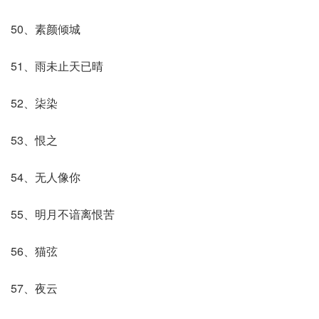
50、素颜倾城
51、雨未止天已晴
52、柒染
53、恨之
54、无人像你
55、明月不谙离恨苦
56、猫弦
57、夜云