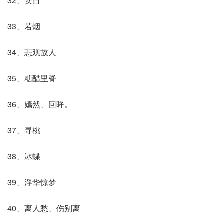
32、安白
33、若烟
34、悲观故人
35、糖醋里脊
36、嫣然、回眸。
37、寻桃
38、冰蝶
39、浮华惊梦
40、离人愁、伤别离