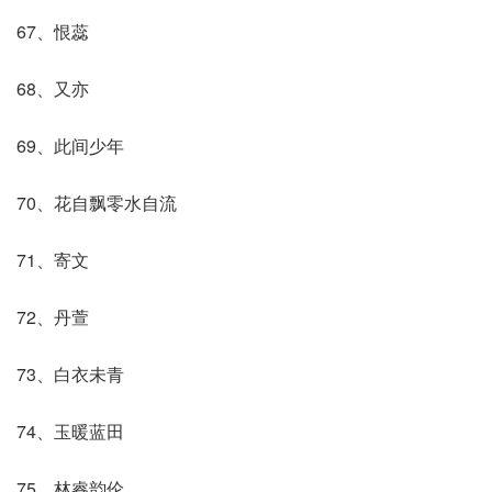
67、恨蕊
68、又亦
69、此间少年
70、花自飘零水自流
71、寄文
72、丹萱
73、白衣未青
74、玉暖蓝田
75、林睿韵伦