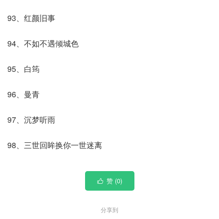
93、红颜旧事
94、不如不遇倾城色
95、白筠
96、曼青
97、沉梦听雨
98、三世回眸换你一世迷离
赞 (
0
)

分享到