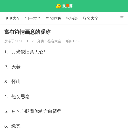
说说大全
句子大全
网名昵称
祝福语
取名大全

标语口号
签名大全
富有诗情画意的昵称
发布于 2023-01-02
分类：
签名大全
阅读(126)
爱说啦
1、月光依旧柔人心°
2、天薇
3、怀山
4、热切思念
5、ら丶心朝着你的方向徜徉
6、绿真