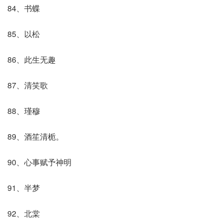
84、书蝶
85、以松
86、此生无趣
87、清笑歌
88、瑾穆
89、酒笙清栀。
90、心事赋予神明
91、半梦
92、北棠