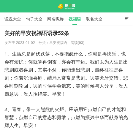
说说大全
句子大全
网名昵称
祝福语
取名大全

标语口号
签名大全
美好的早安祝福语语录52条
发布于 2023-01-02
分类：
早安祝福语
阅读(93)
爱说啦
1、生活总是起伏跌荡，不要抱怨什么，你就是再快乐，也
会有烦忧；你就算再倒霉，亦会有幸运。我们以为人生是出
悲剧或者喜剧，其实不然，你能走出悲剧，最终往往是喜
剧；你若沉湎喜剧，结局又常常是悲剧。哭笑犬牙交错，悲
喜时刻轮回，哭的时候学会遗忘，笑的时候与人分享，没人
愿意哭，没人拒绝笑。早安！
2、青春，像一支熊熊的火炬。应该用它点燃自己的才能和
智慧，点燃自己的意志和勇敢，点燃为振兴中华而献身的光
辉人生。早安！