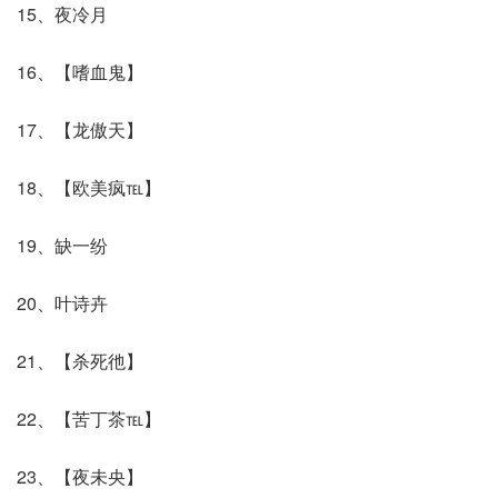
15、夜冷月
16、【嗜血鬼】
17、【龙傲天】
18、【欧美疯℡】
19、缺一纷
20、叶诗卉
21、【杀死彵】
22、【苦丁茶℡】
23、【夜未央】