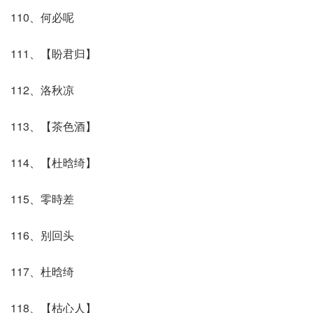
110、何必呢
111、【盼君归】
112、洛秋凉
113、【茶色酒】
114、【杜晗绮】
115、零時差
116、别回头
117、杜晗绮
118、【枯心人】