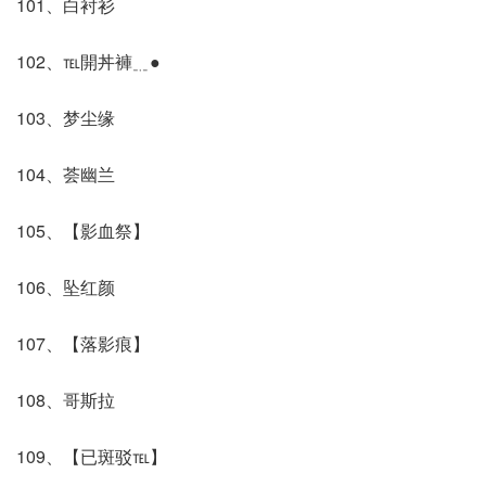
101、白衬衫
102、℡開丼褲﹎●
103、梦尘缘
104、荟幽兰
105、【影血祭】
106、坠红颜
107、【落影痕】
108、哥斯拉
109、【已斑驳℡】