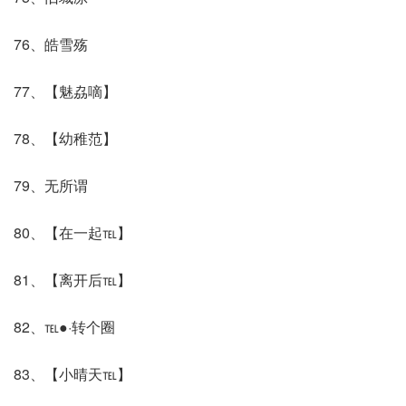
76、皓雪殇
77、【魅劦嘀】
78、【幼稚范】
79、无所谓
80、【在一起℡】
81、【离开后℡】
82、℡●·转个圈
83、【小晴天℡】