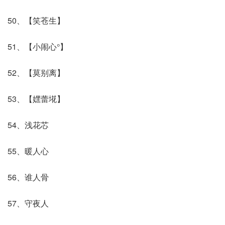
50、【笑苍生】
51、【小闹心°】
52、【莫别离】
53、【嫼蕾埖】
54、浅花芯
55、暖人心
56、谁人骨
57、守夜人