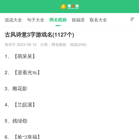
说说大全
句子大全
网名昵称
祝福语
取名大全

标语口号
签名大全
古风诗意3字游戏名(1127个)
发布于 2023-06-12
分类：
网名昵称
阅读(240)
爱说啦
1、【萌呆呆】
2、【逆着光℡】
3、雕花影
4、【兰皖溪】
5、残绿怨
6、【捡づ幸福】