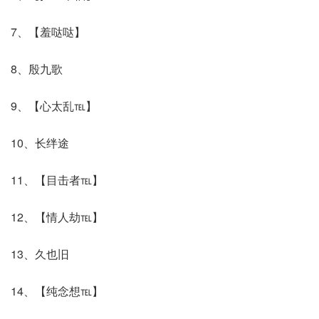
7、【羞哒哒】
8、殷九歌
9、【心太乱℡】
10、长绊途
11、【目击者℡】
12、【情人劫℡】
13、久也旧
14、【纯念想℡】