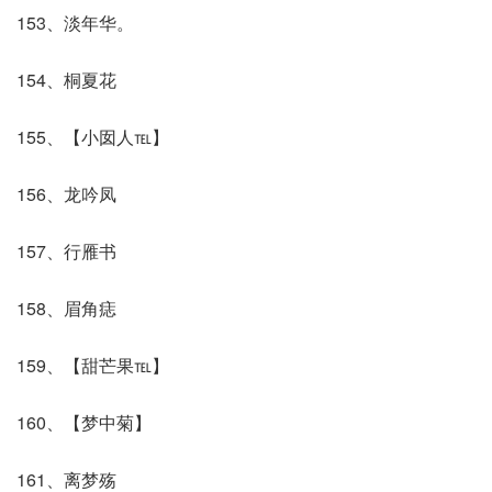
153、淡年华。
154、桐夏花
155、【小囡人℡】
156、龙吟凤
157、行雁书
158、眉角痣
159、【甜芒果℡】
160、【梦中菊】
161、离梦殇