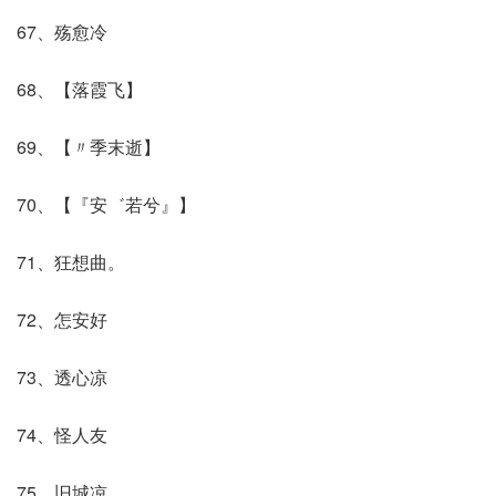
67、殇愈冷
68、【落霞飞】
69、【〃季末逝】
70、【『安゛若兮』】
71、狂想曲。
72、怎安好
73、透心凉
74、怪人友
75、旧城凉