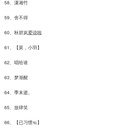
58、潇湘竹
59、舍不得
60、秋碧岚
爱说啦
61、【莫，小羽】
62、唱给谁
63、梦渐醒
64、季末逝。
65、放肆笑
66、【已习惯℡】