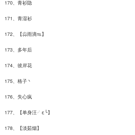
170、青衫隐
171、青湿衫
172、【尛雨滴℡】
173、多年后
174、彼岸花
175、格子丶
176、失心疯
177、【单身汪╯ε╰】
178、【淡茹烟】