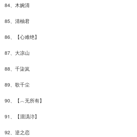
84、木婉清
85、清柚君
86、【心难绝】
87、大凉山
88、千柒岚
89、歌千尘
90、【︿无所有】
91、【洇潙沵】
92、逆之恋