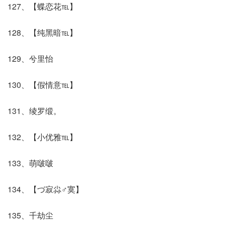
127、【蝶恋花℡】
128、【纯黑暗℡】
129、兮里怡
130、【假情意℡】
131、绫罗缎。
132、【小优雅℡】
133、萌啵啵
134、【づ寂尛♂寞】
135、千劫尘