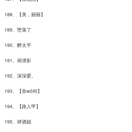
188、【美，丽丽】
189、堕落了
190、醉太平
191、画潜影
192、深深爱。
193、【奈wǒ何】
194、【路人甲】
195、肆酒娼