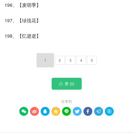
196、【麦萌季】
197、【绿筏花】
198、【忆逝逝】
1
2
3
4
5
赞 (
0
)

分享到








