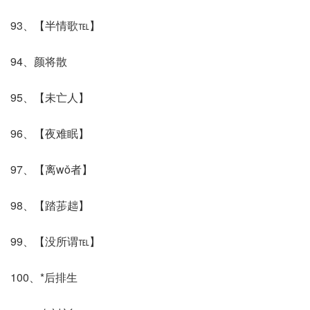
93、【半情歌℡】
94、颜将散
95、【未亡人】
96、【夜难眠】
97、【离wǒ者】
98、【踏荹趉】
99、【没所谓℡】
100、*后排生