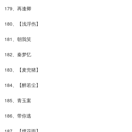
179、再逢卿
180、【浅浮伤】
181、朝我笑
182、秦梦忆
183、【麦兜猪】
184、【醉若尘】
185、青玉案
186、带你逃
187、【煙花雨】