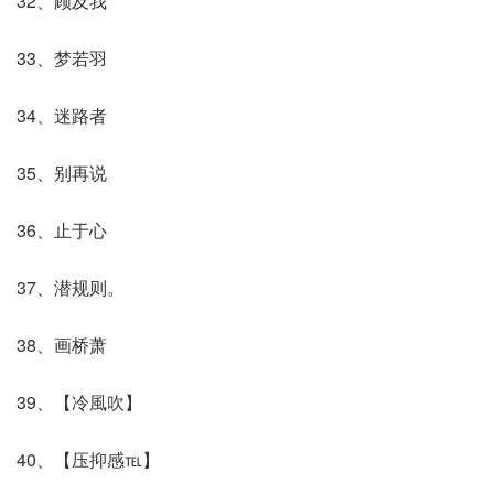
32、顾及我
33、梦若羽
34、迷路者
35、别再说
36、止于心
37、潜规则。
38、画桥萧
39、【冷風吹】
40、【压抑感℡】