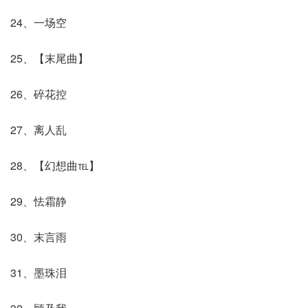
24、一场空
25、【末尾曲】
26、碎花控
27、离人乱
28、【幻想曲℡】
29、怯霜静
30、末言雨
31、墨珠泪