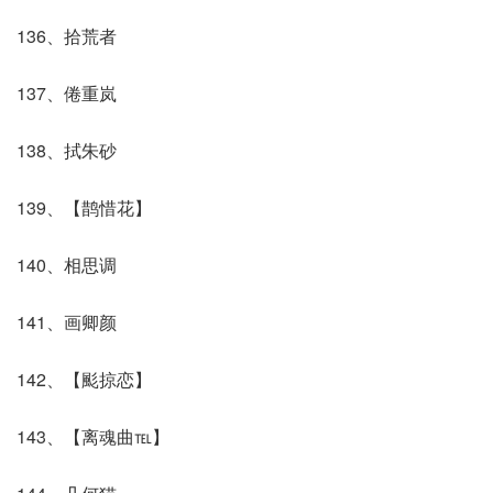
136、拾荒者
137、倦重岚
138、拭朱砂
139、【鹊惜花】
140、相思调
141、画卿颜
142、【颩掠恋】
143、【离魂曲℡】